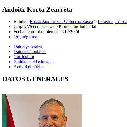
Andoitz Korta Zearreta
Entidad
:
Eusko Jaurlaritza - Gobierno Vasco
>
Industria, Trans
Cargo
:
Viceconsejero de Promoción Industrial
Fecha de nombramiento
:
11/12/2024
Organigrama
Datos generales
Datos de contacto
Curriculum
Entidades relacionadas
Actividad pública
DATOS GENERALES