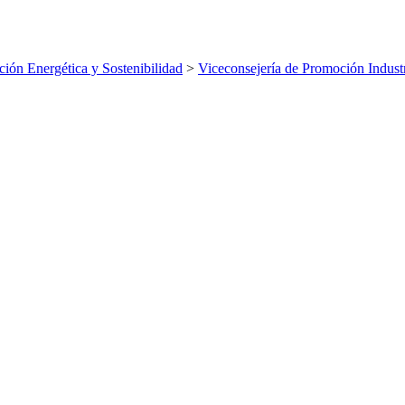
ición Energética y Sostenibilidad
>
Viceconsejería de Promoción Industr