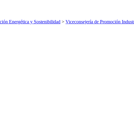
ición Energética y Sostenibilidad
>
Viceconsejería de Promoción Industr