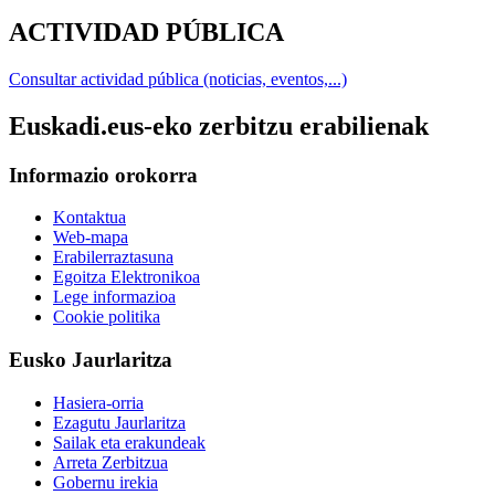
ACTIVIDAD PÚBLICA
Consultar actividad pública (noticias, eventos,...)
Euskadi.eus-eko zerbitzu erabilienak
Informazio orokorra
Kontaktua
Web-mapa
Erabilerraztasuna
Egoitza Elektronikoa
Lege informazioa
Cookie politika
Eusko Jaurlaritza
Hasiera-orria
Ezagutu Jaurlaritza
Sailak eta erakundeak
Arreta Zerbitzua
Gobernu irekia