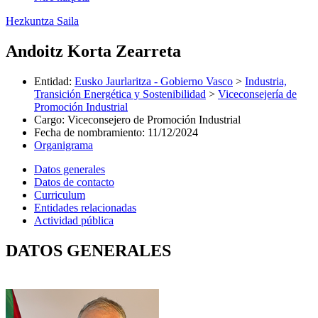
Hezkuntza Saila
Andoitz Korta Zearreta
Entidad
:
Eusko Jaurlaritza - Gobierno Vasco
>
Industria,
Transición Energética y Sostenibilidad
>
Viceconsejería de
Promoción Industrial
Cargo
:
Viceconsejero de Promoción Industrial
Fecha de nombramiento
:
11/12/2024
Organigrama
Datos generales
Datos de contacto
Curriculum
Entidades relacionadas
Actividad pública
DATOS GENERALES