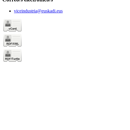
viceindustria@euskadi.eus