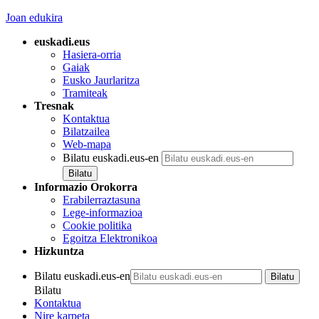
Joan edukira
euskadi.eus
Hasiera-orria
Gaiak
Eusko Jaurlaritza
Tramiteak
Tresnak
Kontaktua
Bilatzailea
Web-mapa
Bilatu euskadi.eus-en
Informazio Orokorra
Erabilerraztasuna
Lege-informazioa
Cookie politika
Egoitza Elektronikoa
Hizkuntza
Bilatu euskadi.eus-en
Bilatu
Kontaktua
Nire karpeta