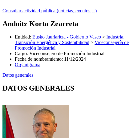
Consultar actividad pública (noticias, eventos,...)
Andoitz Korta Zearreta
Entidad
:
Eusko Jaurlaritza - Gobierno Vasco
>
Industria,
Transición Energética y Sostenibilidad
>
Viceconsejería de
Promoción Industrial
Cargo
:
Viceconsejero de Promoción Industrial
Fecha de nombramiento
:
11/12/2024
Organigrama
Datos generales
DATOS GENERALES