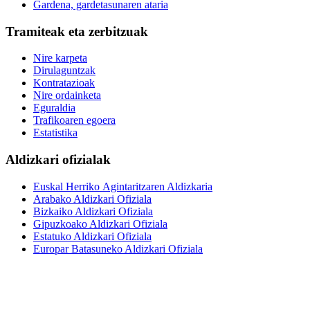
Gardena, gardetasunaren ataria
Tramiteak eta zerbitzuak
Nire karpeta
Dirulaguntzak
Kontratazioak
Nire ordainketa
Eguraldia
Trafikoaren egoera
Estatistika
Aldizkari ofizialak
Euskal Herriko Agintaritzaren Aldizkaria
Arabako Aldizkari Ofiziala
Bizkaiko Aldizkari Ofiziala
Gipuzkoako Aldizkari Ofiziala
Estatuko Aldizkari Ofiziala
Europar Batasuneko Aldizkari Ofiziala