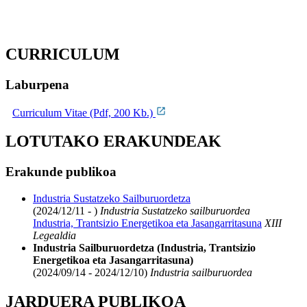
CURRICULUM
Laburpena
Curriculum Vitae (Pdf, 200 Kb.)
LOTUTAKO ERAKUNDEAK
Erakunde publikoa
Industria Sustatzeko Sailburuordetza
(2024/12/11 - )
Industria Sustatzeko sailburuordea
Industria, Trantsizio Energetikoa eta Jasangarritasuna
XIII
Legealdia
Industria Sailburuordetza (Industria, Trantsizio
Energetikoa eta Jasangarritasuna)
(2024/09/14 - 2024/12/10)
Industria sailburuordea
JARDUERA PUBLIKOA