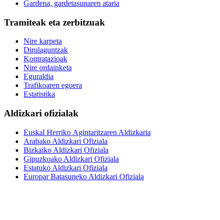
Gardena, gardetasunaren ataria
Tramiteak eta zerbitzuak
Nire karpeta
Dirulaguntzak
Kontratazioak
Nire ordainketa
Eguraldia
Trafikoaren egoera
Estatistika
Aldizkari ofizialak
Euskal Herriko Agintaritzaren Aldizkaria
Arabako Aldizkari Ofiziala
Bizkaiko Aldizkari Ofiziala
Gipuzkoako Aldizkari Ofiziala
Estatuko Aldizkari Ofiziala
Europar Batasuneko Aldizkari Ofiziala