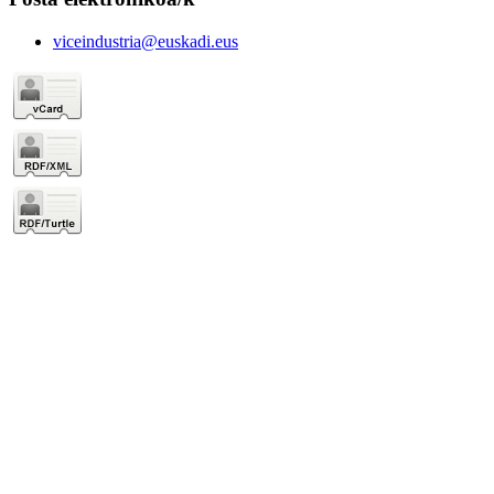
viceindustria@euskadi.eus