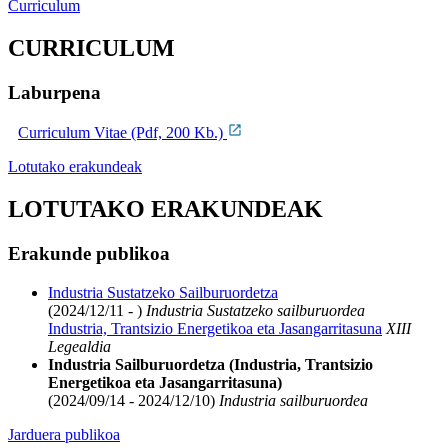
Curriculum
CURRICULUM
Laburpena
Curriculum Vitae (Pdf, 200 Kb.)
Lotutako erakundeak
LOTUTAKO ERAKUNDEAK
Erakunde publikoa
Industria Sustatzeko Sailburuordetza
(2024/12/11 - )
Industria Sustatzeko sailburuordea
Industria, Trantsizio Energetikoa eta Jasangarritasuna
XIII
Legealdia
Industria Sailburuordetza (Industria, Trantsizio
Energetikoa eta Jasangarritasuna)
(2024/09/14 - 2024/12/10)
Industria sailburuordea
Jarduera publikoa