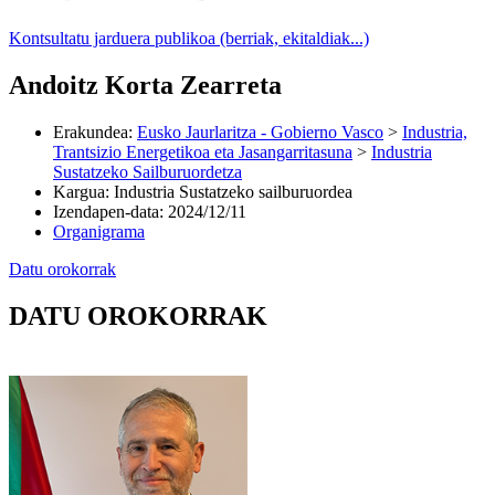
Kontsultatu jarduera publikoa (berriak, ekitaldiak...)
Andoitz Korta Zearreta
Erakundea
:
Eusko Jaurlaritza - Gobierno Vasco
>
Industria,
Trantsizio Energetikoa eta Jasangarritasuna
>
Industria
Sustatzeko Sailburuordetza
Kargua
:
Industria Sustatzeko sailburuordea
Izendapen-data
:
2024/12/11
Organigrama
Datu orokorrak
DATU OROKORRAK