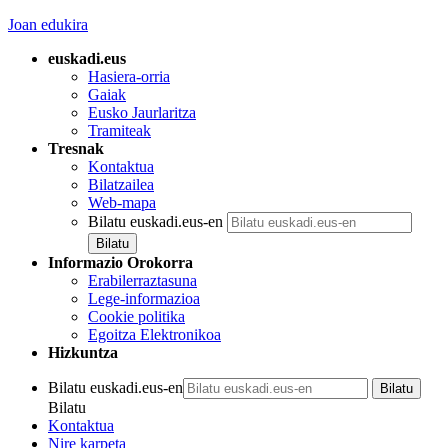
Joan edukira
euskadi.eus
Hasiera-orria
Gaiak
Eusko Jaurlaritza
Tramiteak
Tresnak
Kontaktua
Bilatzailea
Web-mapa
Bilatu euskadi.eus-en
Informazio Orokorra
Erabilerraztasuna
Lege-informazioa
Cookie politika
Egoitza Elektronikoa
Hizkuntza
Bilatu euskadi.eus-en
Bilatu
Kontaktua
Nire karpeta