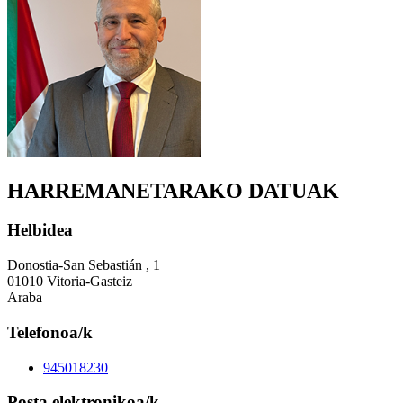
HARREMANETARAKO DATUAK
Helbidea
Donostia-San Sebastián , 1
01010 Vitoria-Gasteiz
Araba
Telefonoa/k
945018230
Posta elektronikoa/k