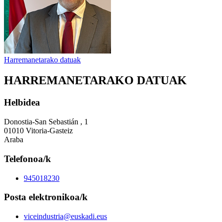
Harremanetarako datuak
HARREMANETARAKO DATUAK
Helbidea
Donostia-San Sebastián , 1
01010 Vitoria-Gasteiz
Araba
Telefonoa/k
945018230
Posta elektronikoa/k
viceindustria@euskadi.eus