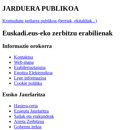
JARDUERA PUBLIKOA
Kontsultatu jarduera publikoa (berriak, ekitaldiak...)
Euskadi.eus-eko zerbitzu erabilienak
Informazio orokorra
Kontaktua
Web-mapa
Erabilerraztasuna
Egoitza Elektronikoa
Lege informazioa
Cookie politika
Eusko Jaurlaritza
Hasiera-orria
Ezagutu Jaurlaritza
Sailak eta erakundeak
Arreta Zerbitzua
Gobernu irekia