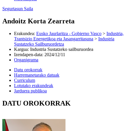
Segurtasun Saila
Andoitz Korta Zearreta
Erakundea
:
Eusko Jaurlaritza - Gobierno Vasco
>
Industria,
Trantsizio Energetikoa eta Jasangarritasuna
>
Industria
Sustatzeko Sailburuordetza
Kargua
:
Industria Sustatzeko sailburuordea
Izendapen-data
:
2024/12/11
Organigrama
Datu orokorrak
Harremanetarako datuak
Curriculum
Lotutako erakundeak
Jarduera publikoa
DATU OROKORRAK