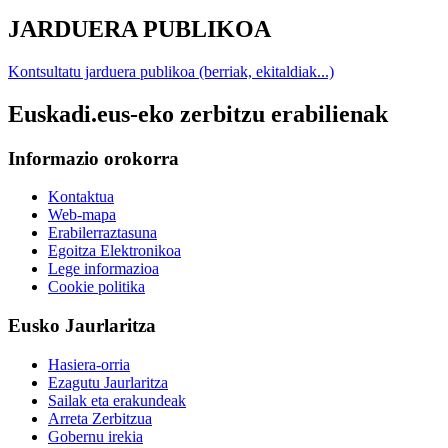
JARDUERA PUBLIKOA
Kontsultatu jarduera publikoa (berriak, ekitaldiak...)
Euskadi.eus-eko zerbitzu erabilienak
Informazio orokorra
Kontaktua
Web-mapa
Erabilerraztasuna
Egoitza Elektronikoa
Lege informazioa
Cookie politika
Eusko Jaurlaritza
Hasiera-orria
Ezagutu Jaurlaritza
Sailak eta erakundeak
Arreta Zerbitzua
Gobernu irekia