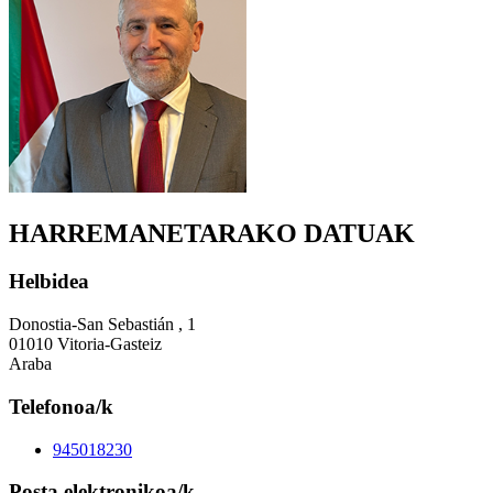
HARREMANETARAKO DATUAK
Helbidea
Donostia-San Sebastián , 1
01010 Vitoria-Gasteiz
Araba
Telefonoa/k
945018230
Posta elektronikoa/k