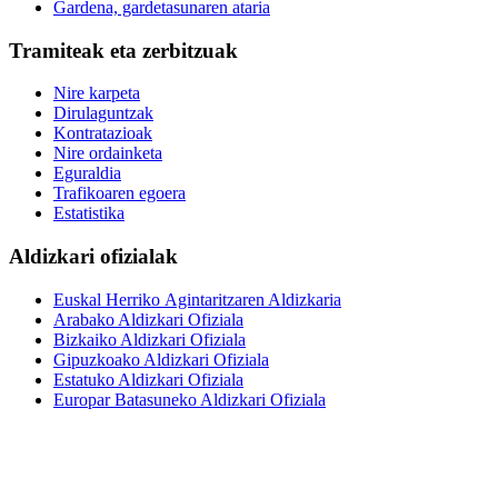
Gardena, gardetasunaren ataria
Tramiteak eta zerbitzuak
Nire karpeta
Dirulaguntzak
Kontratazioak
Nire ordainketa
Eguraldia
Trafikoaren egoera
Estatistika
Aldizkari ofizialak
Euskal Herriko Agintaritzaren Aldizkaria
Arabako Aldizkari Ofiziala
Bizkaiko Aldizkari Ofiziala
Gipuzkoako Aldizkari Ofiziala
Estatuko Aldizkari Ofiziala
Europar Batasuneko Aldizkari Ofiziala