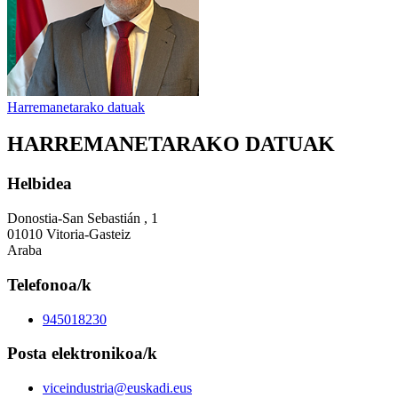
Harremanetarako datuak
HARREMANETARAKO DATUAK
Helbidea
Donostia-San Sebastián , 1
01010 Vitoria-Gasteiz
Araba
Telefonoa/k
945018230
Posta elektronikoa/k
viceindustria@euskadi.eus