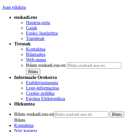
Joan edukira
euskadi.eus
Hasiera-orria
Gaiak
Eusko Jaurlaritza
Tramiteak
Tresnak
Kontaktua
Bilatzailea
Web-mapa
Bilatu euskadi.eus-en
Informazio Orokorra
Erabilerraztasuna
Lege-informazioa
Cookie politika
Egoitza Elektronikoa
Hizkuntza
Bilatu euskadi.eus-en
Bilatu
Kontaktua
Nire karpeta