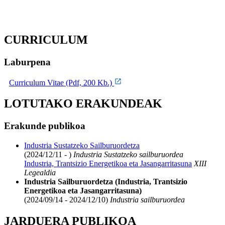
CURRICULUM
Laburpena
Curriculum Vitae (Pdf, 200 Kb.)
LOTUTAKO ERAKUNDEAK
Erakunde publikoa
Industria Sustatzeko Sailburuordetza
(2024/12/11 - )
Industria Sustatzeko sailburuordea
Industria, Trantsizio Energetikoa eta Jasangarritasuna
XIII
Legealdia
Industria Sailburuordetza (Industria, Trantsizio
Energetikoa eta Jasangarritasuna)
(2024/09/14 - 2024/12/10)
Industria sailburuordea
JARDUERA PUBLIKOA