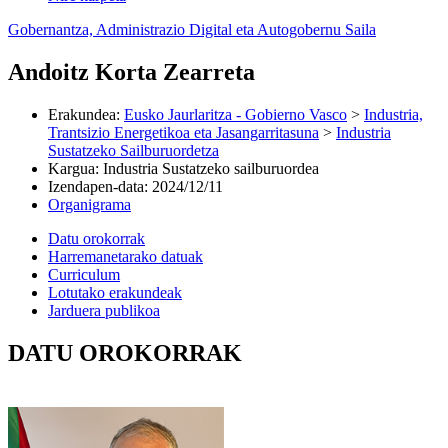
Gobernantza, Administrazio Digital eta Autogobernu Saila
Andoitz Korta Zearreta
Erakundea
:
Eusko Jaurlaritza - Gobierno Vasco
>
Industria,
Trantsizio Energetikoa eta Jasangarritasuna
>
Industria
Sustatzeko Sailburuordetza
Kargua
:
Industria Sustatzeko sailburuordea
Izendapen-data
:
2024/12/11
Organigrama
Datu orokorrak
Harremanetarako datuak
Curriculum
Lotutako erakundeak
Jarduera publikoa
DATU OROKORRAK