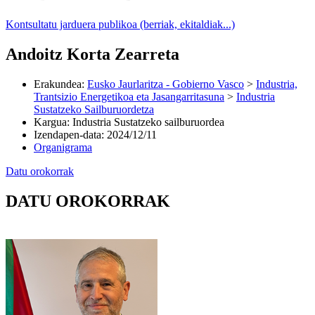
Kontsultatu jarduera publikoa (berriak, ekitaldiak...)
Andoitz Korta Zearreta
Erakundea
:
Eusko Jaurlaritza - Gobierno Vasco
>
Industria,
Trantsizio Energetikoa eta Jasangarritasuna
>
Industria
Sustatzeko Sailburuordetza
Kargua
:
Industria Sustatzeko sailburuordea
Izendapen-data
:
2024/12/11
Organigrama
Datu orokorrak
DATU OROKORRAK