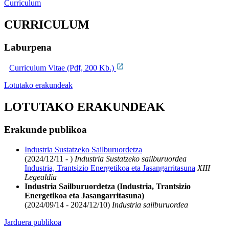
Curriculum
CURRICULUM
Laburpena
Curriculum Vitae (Pdf, 200 Kb.)
Lotutako erakundeak
LOTUTAKO ERAKUNDEAK
Erakunde publikoa
Industria Sustatzeko Sailburuordetza
(2024/12/11 - )
Industria Sustatzeko sailburuordea
Industria, Trantsizio Energetikoa eta Jasangarritasuna
XIII
Legealdia
Industria Sailburuordetza (Industria, Trantsizio
Energetikoa eta Jasangarritasuna)
(2024/09/14 - 2024/12/10)
Industria sailburuordea
Jarduera publikoa