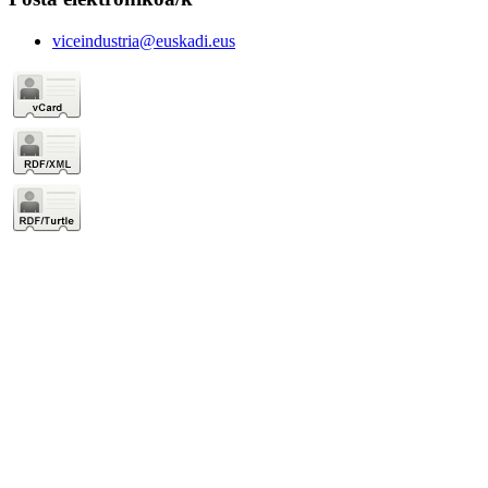
viceindustria@euskadi.eus