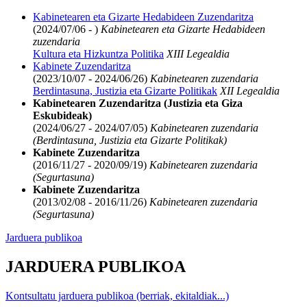
Kabinetearen eta Gizarte Hedabideen Zuzendaritza
(2024/07/06 - )
Kabinetearen eta Gizarte Hedabideen
zuzendaria
Kultura eta Hizkuntza Politika
XIII Legealdia
Kabinete Zuzendaritza
(2023/10/07 - 2024/06/26)
Kabinetearen zuzendaria
Berdintasuna, Justizia eta Gizarte Politikak
XII Legealdia
Kabinetearen Zuzendaritza (Justizia eta Giza
Eskubideak)
(2024/06/27 - 2024/07/05)
Kabinetearen zuzendaria
(Berdintasuna, Justizia eta Gizarte Politikak)
Kabinete Zuzendaritza
(2016/11/27 - 2020/09/19)
Kabinetearen zuzendaria
(Segurtasuna)
Kabinete Zuzendaritza
(2013/02/08 - 2016/11/26)
Kabinetearen zuzendaria
(Segurtasuna)
Jarduera publikoa
JARDUERA PUBLIKOA
Kontsultatu jarduera publikoa (berriak, ekitaldiak...)