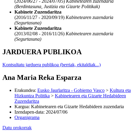
(2024/06/27 - 2024/07/05)
Kabinetearen zuzendaria
(Berdintasuna, Justizia eta Gizarte Politikak)
Kabinete Zuzendaritza
(2016/11/27 - 2020/09/19)
Kabinetearen zuzendaria
(Segurtasuna)
Kabinete Zuzendaritza
(2013/02/08 - 2016/11/26)
Kabinetearen zuzendaria
(Segurtasuna)
JARDUERA PUBLIKOA
Kontsultatu jarduera publikoa (berriak, ekitaldiak...)
Ana Maria Reka Esparza
Erakundea
:
Eusko Jaurlaritza - Gobierno Vasco
>
Kultura eta
Hizkuntza Politika
>
Kabinetearen eta Gizarte Hedabideen
Zuzendaritza
Kargua
:
Kabinetearen eta Gizarte Hedabideen zuzendaria
Izendapen-data
:
2024/07/06
Organigrama
Datu orokorrak