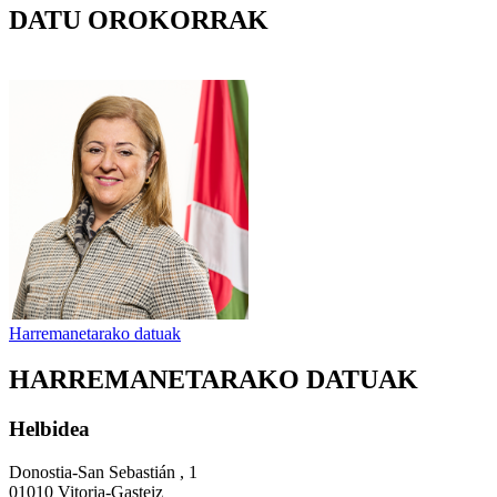
DATU OROKORRAK
Harremanetarako datuak
HARREMANETARAKO DATUAK
Helbidea
Donostia-San Sebastián , 1
01010 Vitoria-Gasteiz