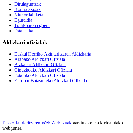
Dirulaguntzak
Kontratazioak
Nire ordainketa
Eguraldia
Trafikoaren egoera
Estatistika
Aldizkari ofizialak
Euskal Herriko Agintaritzaren Aldizkaria
Arabako Aldizkari Ofiziala
Bizkaiko Aldizkari Ofiziala
Gipuzkoako Aldizkari Ofiziala
Estatuko Aldizkari Ofiziala
Europar Batasuneko Aldizkari Ofiziala
Eusko Jaurlaritzaren Web Zerbitzuak
garatutako eta kudeatutako
webgunea