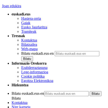
Joan edukira
euskadi.eus
Hasiera-orria
Gaiak
Eusko Jaurlaritza
Tramiteak
Tresnak
Kontaktua
Bilatzailea
Web-mapa
Bilatu euskadi.eus-en
Informazio Orokorra
Erabilerraztasuna
Lege-informazioa
Cookie politika
Egoitza Elektronikoa
Hizkuntza
Bilatu euskadi.eus-en
Bilatu
Kontaktua
Nire karpeta