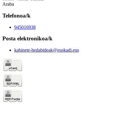
Araba
Telefonoa/k
945016938
Posta elektronikoa/k
kabinete-hedabideak@euskadi.eus