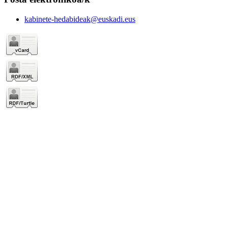
kabinete-hedabideak@euskadi.eus