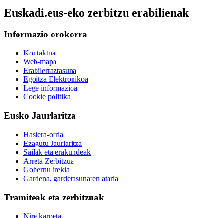
Euskadi.eus-eko zerbitzu erabilienak
Informazio orokorra
Kontaktua
Web-mapa
Erabilerraztasuna
Egoitza Elektronikoa
Lege informazioa
Cookie politika
Eusko Jaurlaritza
Hasiera-orria
Ezagutu Jaurlaritza
Sailak eta erakundeak
Arreta Zerbitzua
Gobernu irekia
Gardena, gardetasunaren ataria
Tramiteak eta zerbitzuak
Nire karpeta