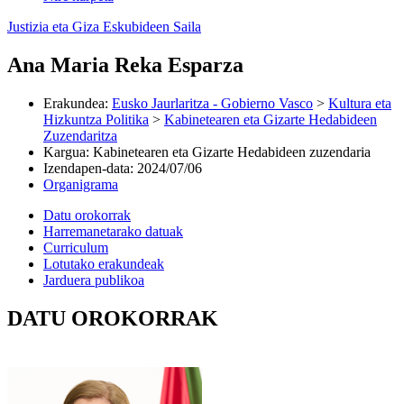
Justizia eta Giza Eskubideen Saila
Ana Maria Reka Esparza
Erakundea
:
Eusko Jaurlaritza - Gobierno Vasco
>
Kultura eta
Hizkuntza Politika
>
Kabinetearen eta Gizarte Hedabideen
Zuzendaritza
Kargua
:
Kabinetearen eta Gizarte Hedabideen zuzendaria
Izendapen-data
:
2024/07/06
Organigrama
Datu orokorrak
Harremanetarako datuak
Curriculum
Lotutako erakundeak
Jarduera publikoa
DATU OROKORRAK