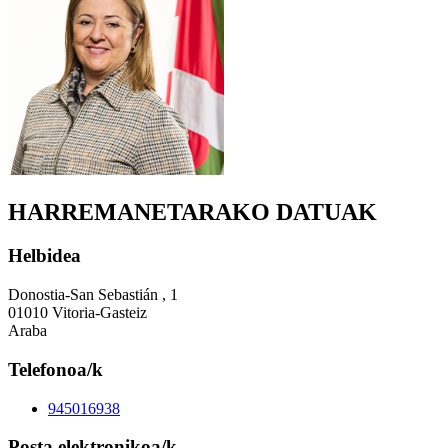
HARREMANETARAKO DATUAK
Helbidea
Donostia-San Sebastián , 1
01010 Vitoria-Gasteiz
Araba
Telefonoa/k
945016938
Posta elektronikoa/k