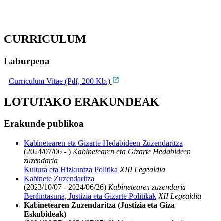
CURRICULUM
Laburpena
Curriculum Vitae (Pdf, 200 Kb.)
LOTUTAKO ERAKUNDEAK
Erakunde publikoa
Kabinetearen eta Gizarte Hedabideen Zuzendaritza
(2024/07/06 - )
Kabinetearen eta Gizarte Hedabideen
zuzendaria
Kultura eta Hizkuntza Politika
XIII Legealdia
Kabinete Zuzendaritza
(2023/10/07 - 2024/06/26)
Kabinetearen zuzendaria
Berdintasuna, Justizia eta Gizarte Politikak
XII Legealdia
Kabinetearen Zuzendaritza (Justizia eta Giza
Eskubideak)