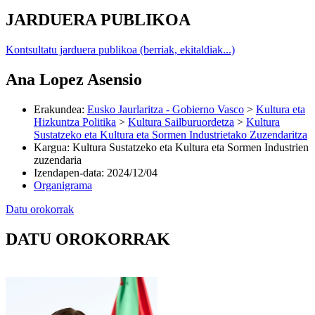
JARDUERA PUBLIKOA
Kontsultatu jarduera publikoa (berriak, ekitaldiak...)
Ana Lopez Asensio
Erakundea
:
Eusko Jaurlaritza - Gobierno Vasco
>
Kultura eta
Hizkuntza Politika
>
Kultura Sailburuordetza
>
Kultura
Sustatzeko eta Kultura eta Sormen Industrietako Zuzendaritza
Kargua
:
Kultura Sustatzeko eta Kultura eta Sormen Industrien
zuzendaria
Izendapen-data
:
2024/12/04
Organigrama
Datu orokorrak
DATU OROKORRAK