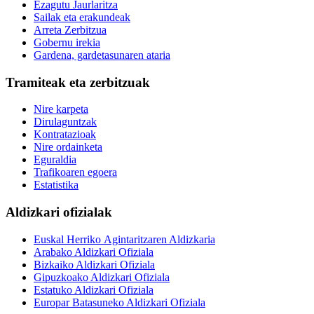
Ezagutu Jaurlaritza
Sailak eta erakundeak
Arreta Zerbitzua
Gobernu irekia
Gardena, gardetasunaren ataria
Tramiteak eta zerbitzuak
Nire karpeta
Dirulaguntzak
Kontratazioak
Nire ordainketa
Eguraldia
Trafikoaren egoera
Estatistika
Aldizkari ofizialak
Euskal Herriko Agintaritzaren Aldizkaria
Arabako Aldizkari Ofiziala
Bizkaiko Aldizkari Ofiziala
Gipuzkoako Aldizkari Ofiziala
Estatuko Aldizkari Ofiziala
Europar Batasuneko Aldizkari Ofiziala