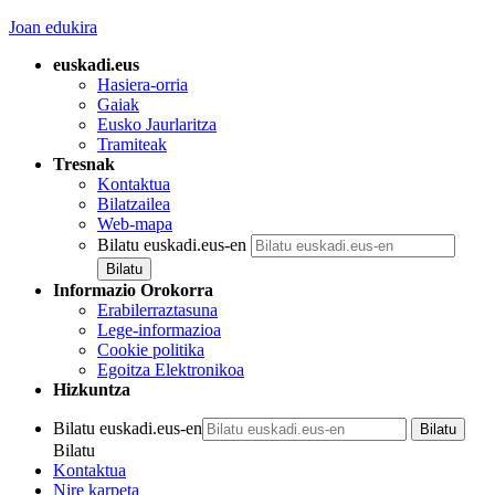
Joan edukira
euskadi.eus
Hasiera-orria
Gaiak
Eusko Jaurlaritza
Tramiteak
Tresnak
Kontaktua
Bilatzailea
Web-mapa
Bilatu euskadi.eus-en
Informazio Orokorra
Erabilerraztasuna
Lege-informazioa
Cookie politika
Egoitza Elektronikoa
Hizkuntza
Bilatu euskadi.eus-en
Bilatu
Kontaktua
Nire karpeta