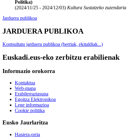
Politika)
(2024/11/25 - 2024/12/03)
Kultura Sustatzeko zuzendaria
Jarduera publikoa
JARDUERA PUBLIKOA
Kontsultatu jarduera publikoa (berriak, ekitaldiak...)
Euskadi.eus-eko zerbitzu erabilienak
Informazio orokorra
Kontaktua
Web-mapa
Erabilerraztasuna
Egoitza Elektronikoa
Lege informazioa
Cookie politika
Eusko Jaurlaritza
Hasiera-orria