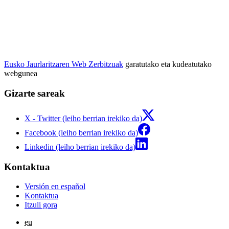
Eusko Jaurlaritzaren Web Zerbitzuak
garatutako eta kudeatutako
webgunea
Gizarte sareak
X - Twitter (leiho berrian irekiko da)
Facebook (leiho berrian irekiko da)
Linkedin (leiho berrian irekiko da)
Kontaktua
Versión en español
Kontaktua
Itzuli gora
eu