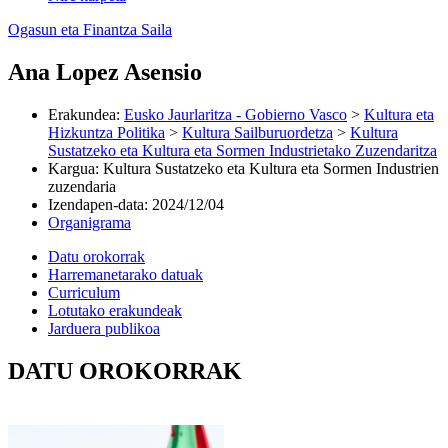
Ogasun eta Finantza Saila
Ana Lopez Asensio
Erakundea
:
Eusko Jaurlaritza - Gobierno Vasco
>
Kultura eta
Hizkuntza Politika
>
Kultura Sailburuordetza
>
Kultura
Sustatzeko eta Kultura eta Sormen Industrietako Zuzendaritza
Kargua
:
Kultura Sustatzeko eta Kultura eta Sormen Industrien
zuzendaria
Izendapen-data
:
2024/12/04
Organigrama
Datu orokorrak
Harremanetarako datuak
Curriculum
Lotutako erakundeak
Jarduera publikoa
DATU OROKORRAK