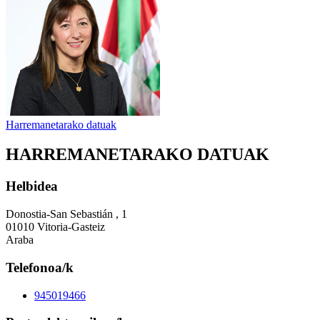
Harremanetarako datuak
HARREMANETARAKO DATUAK
Helbidea
Donostia-San Sebastián , 1
01010 Vitoria-Gasteiz
Araba
Telefonoa/k
945019466