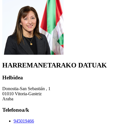
HARREMANETARAKO DATUAK
Helbidea
Donostia-San Sebastián , 1
01010 Vitoria-Gasteiz
Araba
Telefonoa/k
945019466