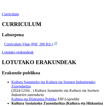
Curriculum
CURRICULUM
Laburpena
Curriculum Vitae (Pdf, 200 Kb.)
Lotutako erakundeak
LOTUTAKO ERAKUNDEAK
Erakunde publikoa
Kultura Sustatzeko eta Kultura eta Sormen Industrietako
Zuzendaritza
(2024/12/04 - )
Kultura Sustatzeko eta Kultura eta Sormen
Industrien zuzendaria
Kultura eta Hizkuntza Politika
XIII Legealdia
Kultura Sustatzeko Zuzendaritza (Kultura eta Hizkuntza