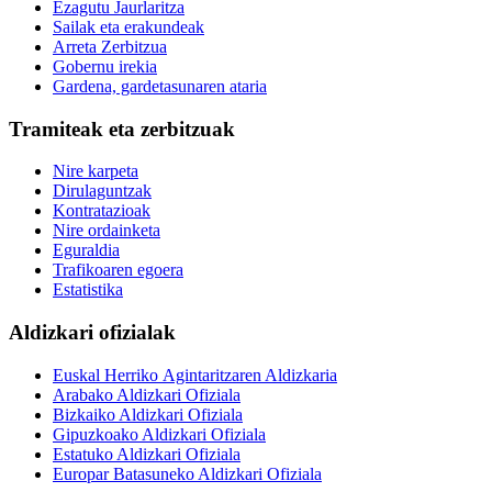
Ezagutu Jaurlaritza
Sailak eta erakundeak
Arreta Zerbitzua
Gobernu irekia
Gardena, gardetasunaren ataria
Tramiteak eta zerbitzuak
Nire karpeta
Dirulaguntzak
Kontratazioak
Nire ordainketa
Eguraldia
Trafikoaren egoera
Estatistika
Aldizkari ofizialak
Euskal Herriko Agintaritzaren Aldizkaria
Arabako Aldizkari Ofiziala
Bizkaiko Aldizkari Ofiziala
Gipuzkoako Aldizkari Ofiziala
Estatuko Aldizkari Ofiziala
Europar Batasuneko Aldizkari Ofiziala