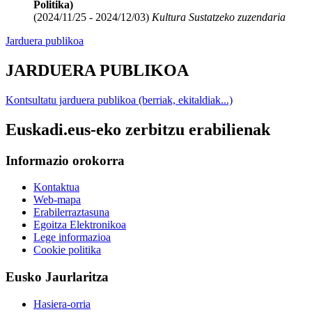
Politika)
(2024/11/25 - 2024/12/03)
Kultura Sustatzeko zuzendaria
Jarduera publikoa
JARDUERA PUBLIKOA
Kontsultatu jarduera publikoa (berriak, ekitaldiak...)
Euskadi.eus-eko zerbitzu erabilienak
Informazio orokorra
Kontaktua
Web-mapa
Erabilerraztasuna
Egoitza Elektronikoa
Lege informazioa
Cookie politika
Eusko Jaurlaritza
Hasiera-orria