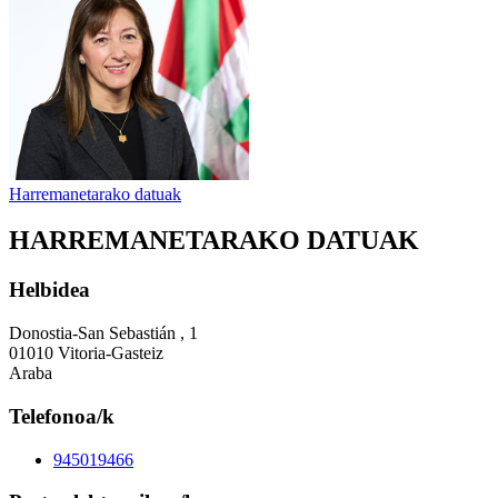
Harremanetarako datuak
HARREMANETARAKO DATUAK
Helbidea
Donostia-San Sebastián , 1
01010 Vitoria-Gasteiz
Araba
Telefonoa/k
945019466