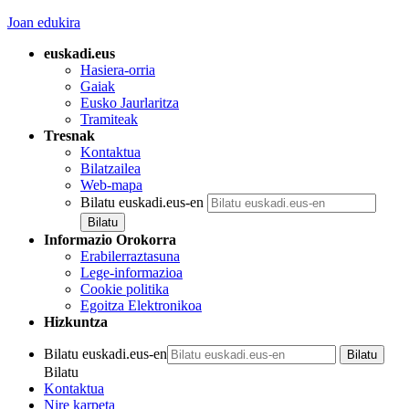
Joan edukira
euskadi.eus
Hasiera-orria
Gaiak
Eusko Jaurlaritza
Tramiteak
Tresnak
Kontaktua
Bilatzailea
Web-mapa
Bilatu euskadi.eus-en
Informazio Orokorra
Erabilerraztasuna
Lege-informazioa
Cookie politika
Egoitza Elektronikoa
Hizkuntza
Bilatu euskadi.eus-en
Bilatu
Kontaktua
Nire karpeta