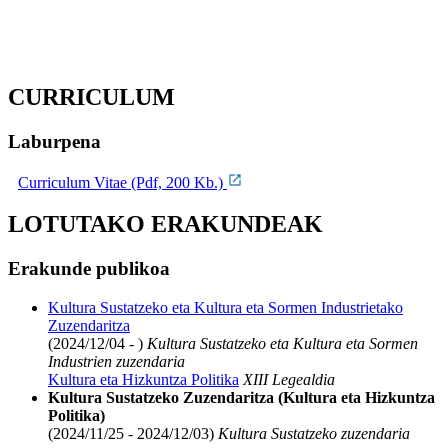
CURRICULUM
Laburpena
Curriculum Vitae (Pdf, 200 Kb.)
LOTUTAKO ERAKUNDEAK
Erakunde publikoa
Kultura Sustatzeko eta Kultura eta Sormen Industrietako
Zuzendaritza
(2024/12/04 - )
Kultura Sustatzeko eta Kultura eta Sormen
Industrien zuzendaria
Kultura eta Hizkuntza Politika
XIII Legealdia
Kultura Sustatzeko Zuzendaritza (Kultura eta Hizkuntza
Politika)
(2024/11/25 - 2024/12/03)
Kultura Sustatzeko zuzendaria