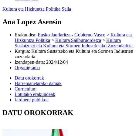
Kultura eta Hizkuntza Politika Saila
Ana Lopez Asensio
Erakundea
:
Eusko Jaurlaritza - Gobierno Vasco
>
Kultura eta
Hizkuntza Politika
>
Kultura Sailburuordetza
>
Kultura
Sustatzeko eta Kultura eta Sormen Industrietako Zuzendaritza
Kargua
:
Kultura Sustatzeko eta Kultura eta Sormen Industrien
zuzendaria
Izendapen-data
:
2024/12/04
Organigrama
Datu orokorrak
Harremanetarako datuak
Curriculum
Lotutako erakundeak
Jarduera publikoa
DATU OROKORRAK