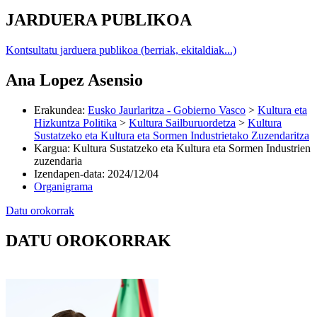
JARDUERA PUBLIKOA
Kontsultatu jarduera publikoa (berriak, ekitaldiak...)
Ana Lopez Asensio
Erakundea
:
Eusko Jaurlaritza - Gobierno Vasco
>
Kultura eta
Hizkuntza Politika
>
Kultura Sailburuordetza
>
Kultura
Sustatzeko eta Kultura eta Sormen Industrietako Zuzendaritza
Kargua
:
Kultura Sustatzeko eta Kultura eta Sormen Industrien
zuzendaria
Izendapen-data
:
2024/12/04
Organigrama
Datu orokorrak
DATU OROKORRAK