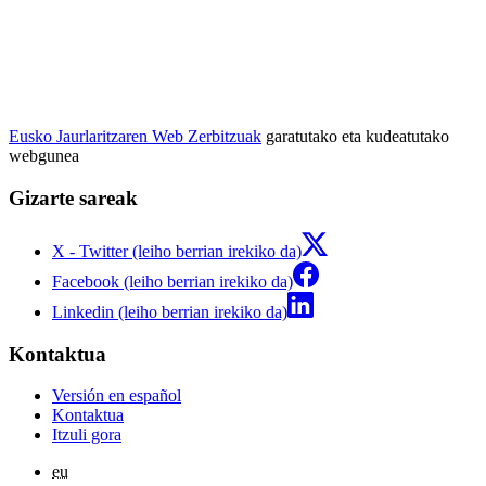
Eusko Jaurlaritzaren Web Zerbitzuak
garatutako eta kudeatutako
webgunea
Gizarte sareak
X - Twitter (leiho berrian irekiko da)
Facebook (leiho berrian irekiko da)
Linkedin (leiho berrian irekiko da)
Kontaktua
Versión en español
Kontaktua
Itzuli gora
eu