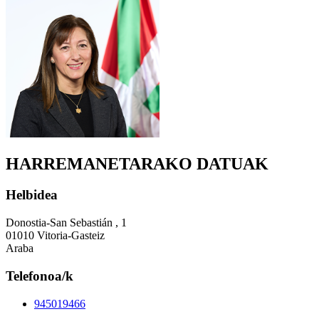
HARREMANETARAKO DATUAK
Helbidea
Donostia-San Sebastián , 1
01010 Vitoria-Gasteiz
Araba
Telefonoa/k
945019466