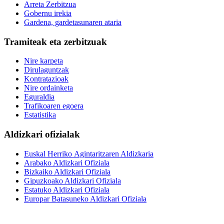
Arreta Zerbitzua
Gobernu irekia
Gardena, gardetasunaren ataria
Tramiteak eta zerbitzuak
Nire karpeta
Dirulaguntzak
Kontratazioak
Nire ordainketa
Eguraldia
Trafikoaren egoera
Estatistika
Aldizkari ofizialak
Euskal Herriko Agintaritzaren Aldizkaria
Arabako Aldizkari Ofiziala
Bizkaiko Aldizkari Ofiziala
Gipuzkoako Aldizkari Ofiziala
Estatuko Aldizkari Ofiziala
Europar Batasuneko Aldizkari Ofiziala