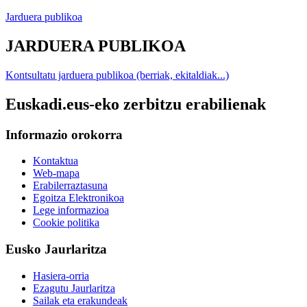
Jarduera publikoa
JARDUERA PUBLIKOA
Kontsultatu jarduera publikoa (berriak, ekitaldiak...)
Euskadi.eus-eko zerbitzu erabilienak
Informazio orokorra
Kontaktua
Web-mapa
Erabilerraztasuna
Egoitza Elektronikoa
Lege informazioa
Cookie politika
Eusko Jaurlaritza
Hasiera-orria
Ezagutu Jaurlaritza
Sailak eta erakundeak