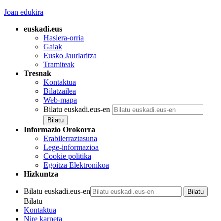
Joan edukira
euskadi.eus
Hasiera-orria
Gaiak
Eusko Jaurlaritza
Tramiteak
Tresnak
Kontaktua
Bilatzailea
Web-mapa
Bilatu euskadi.eus-en
Informazio Orokorra
Erabilerraztasuna
Lege-informazioa
Cookie politika
Egoitza Elektronikoa
Hizkuntza
Bilatu euskadi.eus-en
Bilatu
Kontaktua
Nire karpeta