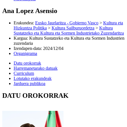
Ana Lopez Asensio
Erakundea
:
Eusko Jaurlaritza - Gobierno Vasco
>
Kultura eta
Hizkuntza Politika
>
Kultura Sailburuordetza
>
Kultura
Sustatzeko eta Kultura eta Sormen Industrietako Zuzendaritza
Kargua
:
Kultura Sustatzeko eta Kultura eta Sormen Industrien
zuzendaria
Izendapen-data
:
2024/12/04
Organigrama
Datu orokorrak
Harremanetarako datuak
Curriculum
Lotutako erakundeak
Jarduera publikoa
DATU OROKORRAK