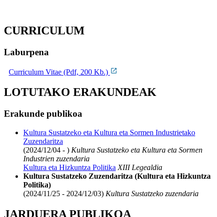
CURRICULUM
Laburpena
Curriculum Vitae (Pdf, 200 Kb.)
LOTUTAKO ERAKUNDEAK
Erakunde publikoa
Kultura Sustatzeko eta Kultura eta Sormen Industrietako
Zuzendaritza
(2024/12/04 - )
Kultura Sustatzeko eta Kultura eta Sormen
Industrien zuzendaria
Kultura eta Hizkuntza Politika
XIII Legealdia
Kultura Sustatzeko Zuzendaritza (Kultura eta Hizkuntza
Politika)
(2024/11/25 - 2024/12/03)
Kultura Sustatzeko zuzendaria
JARDUERA PUBLIKOA