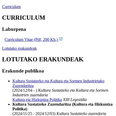
Curriculum
CURRICULUM
Laburpena
Curriculum Vitae (Pdf, 200 Kb.)
Lotutako erakundeak
LOTUTAKO ERAKUNDEAK
Erakunde publikoa
Kultura Sustatzeko eta Kultura eta Sormen Industrietako
Zuzendaritza
(2024/12/04 - )
Kultura Sustatzeko eta Kultura eta Sormen
Industrien zuzendaria
Kultura eta Hizkuntza Politika
XIII Legealdia
Kultura Sustatzeko Zuzendaritza (Kultura eta Hizkuntza
Politika)
(2024/11/25 - 2024/12/03)
Kultura Sustatzeko zuzendaria