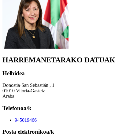
HARREMANETARAKO DATUAK
Helbidea
Donostia-San Sebastián , 1
01010 Vitoria-Gasteiz
Araba
Telefonoa/k
945019466
Posta elektronikoa/k