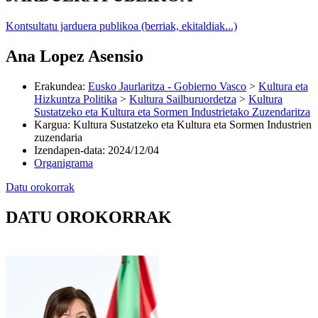
Kontsultatu jarduera publikoa (berriak, ekitaldiak...)
Ana Lopez Asensio
Erakundea
:
Eusko Jaurlaritza - Gobierno Vasco
>
Kultura eta
Hizkuntza Politika
>
Kultura Sailburuordetza
>
Kultura
Sustatzeko eta Kultura eta Sormen Industrietako Zuzendaritza
Kargua
:
Kultura Sustatzeko eta Kultura eta Sormen Industrien
zuzendaria
Izendapen-data
:
2024/12/04
Organigrama
Datu orokorrak
DATU OROKORRAK