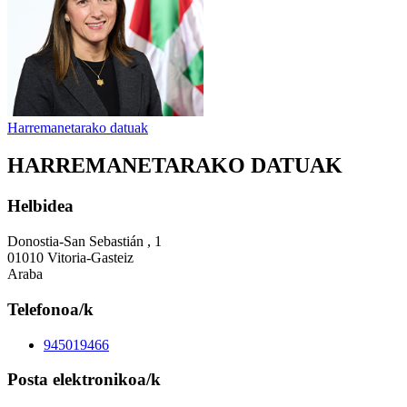
Harremanetarako datuak
HARREMANETARAKO DATUAK
Helbidea
Donostia-San Sebastián , 1
01010 Vitoria-Gasteiz
Araba
Telefonoa/k
945019466
Posta elektronikoa/k