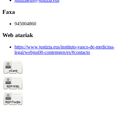
justiziaeus@justizia.eus
Faxa
945004860
Web atariak
https://www.justizia.eus/instituto-vasco-de-medicina-
legal/webjus00-contentgen/es/#contacto