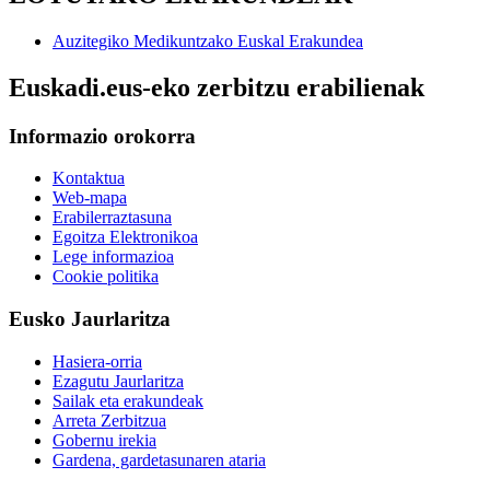
Auzitegiko Medikuntzako Euskal Erakundea
Euskadi.eus-eko zerbitzu erabilienak
Informazio orokorra
Kontaktua
Web-mapa
Erabilerraztasuna
Egoitza Elektronikoa
Lege informazioa
Cookie politika
Eusko Jaurlaritza
Hasiera-orria
Ezagutu Jaurlaritza
Sailak eta erakundeak
Arreta Zerbitzua
Gobernu irekia
Gardena, gardetasunaren ataria