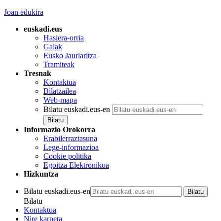
Joan edukira
euskadi.eus
Hasiera-orria
Gaiak
Eusko Jaurlaritza
Tramiteak
Tresnak
Kontaktua
Bilatzailea
Web-mapa
Bilatu euskadi.eus-en
Informazio Orokorra
Erabilerraztasuna
Lege-informazioa
Cookie politika
Egoitza Elektronikoa
Hizkuntza
Bilatu euskadi.eus-en
Bilatu
Kontaktua
Nire karpeta