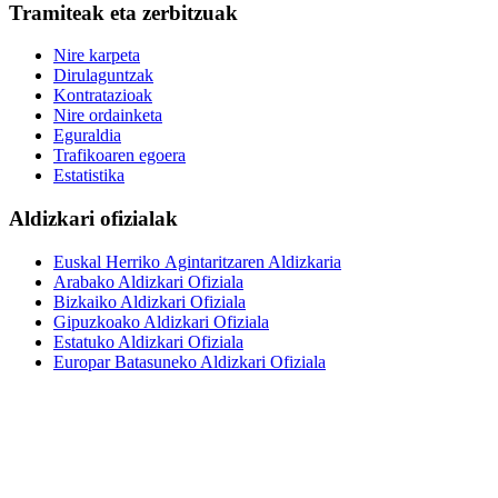
Tramiteak eta zerbitzuak
Nire karpeta
Dirulaguntzak
Kontratazioak
Nire ordainketa
Eguraldia
Trafikoaren egoera
Estatistika
Aldizkari ofizialak
Euskal Herriko Agintaritzaren Aldizkaria
Arabako Aldizkari Ofiziala
Bizkaiko Aldizkari Ofiziala
Gipuzkoako Aldizkari Ofiziala
Estatuko Aldizkari Ofiziala
Europar Batasuneko Aldizkari Ofiziala