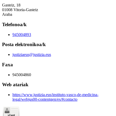
Gasteiz, 18
01008 Vitoria-Gasteiz
Araba
Telefonoa/k
945004893
Posta elektronikoa/k
justiziaeus@justizia.eus
Faxa
945004860
Web atariak
https://www.justizia.eus/instituto-vasco-de-medicina-
legal/webjus00-contentgen/es/#contacto