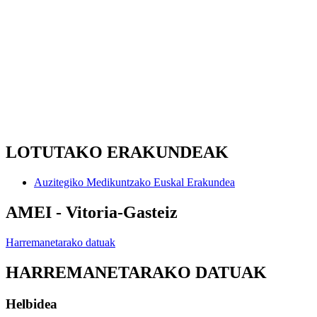
LOTUTAKO ERAKUNDEAK
Auzitegiko Medikuntzako Euskal Erakundea
AMEI - Vitoria-Gasteiz
Harremanetarako datuak
HARREMANETARAKO DATUAK
Helbidea