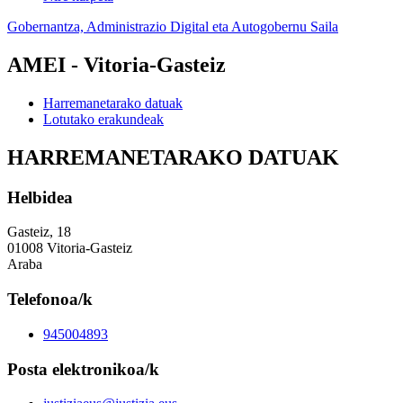
Gobernantza, Administrazio Digital eta Autogobernu Saila
AMEI - Vitoria-Gasteiz
Harremanetarako datuak
Lotutako erakundeak
HARREMANETARAKO DATUAK
Helbidea
Gasteiz, 18
01008 Vitoria-Gasteiz
Araba
Telefonoa/k
945004893
Posta elektronikoa/k