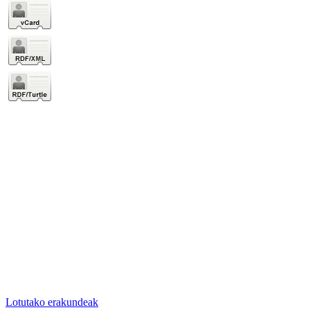
Lotutako erakundeak