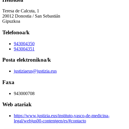
Teresa de Calcuta, 1
20012 Donostia / San Sebastián
Gipuzkoa
Telefonoa/k
943004350
943004351
Posta elektronikoa/k
justiziaeus@justizia.eus
Faxa
943000708
Web atariak
https://www.justizia.eus/instituto-vasco-de-medicina-
legal/webjus00-contentgen/es/#contacto