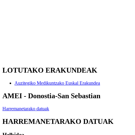
LOTUTAKO ERAKUNDEAK
Auzitegiko Medikuntzako Euskal Erakundea
AMEI - Donostia-San Sebastian
Harremanetarako datuak
HARREMANETARAKO DATUAK
Helbidea