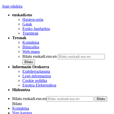
Joan edukira
euskadi.eus
Hasiera-orria
Gaiak
Eusko Jaurlaritza
Tramiteak
Tresnak
Kontaktua
Bilatzailea
Web-mapa
Bilatu euskadi.eus-en
Informazio Orokorra
Erabilerraztasuna
Lege-informazioa
Cookie politika
Egoitza Elektronikoa
Hizkuntza
Bilatu euskadi.eus-en
Bilatu
Kontaktua
Nire karpeta