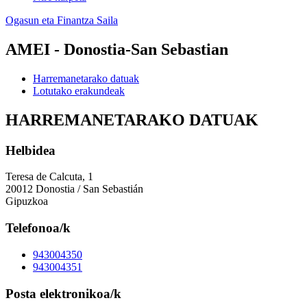
Ogasun eta Finantza Saila
AMEI - Donostia-San Sebastian
Harremanetarako datuak
Lotutako erakundeak
HARREMANETARAKO DATUAK
Helbidea
Teresa de Calcuta, 1
20012 Donostia / San Sebastián
Gipuzkoa
Telefonoa/k
943004350
943004351
Posta elektronikoa/k