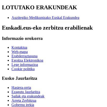
LOTUTAKO ERAKUNDEAK
Auzitegiko Medikuntzako Euskal Erakundea
Euskadi.eus-eko zerbitzu erabilienak
Informazio orokorra
Kontaktua
Web-mapa
Erabilerraztasuna
Egoitza Elektronikoa
Lege informazioa
Cookie politika
Eusko Jaurlaritza
Hasiera-orria
Ezagutu Jaurlaritza
Sailak eta erakundeak
Arreta Zerbitzua
Gobernu irekia