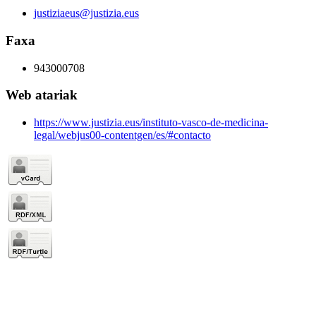
justiziaeus@justizia.eus
Faxa
943000708
Web atariak
https://www.justizia.eus/instituto-vasco-de-medicina-
legal/webjus00-contentgen/es/#contacto