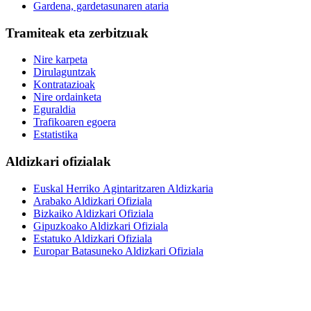
Gardena, gardetasunaren ataria
Tramiteak eta zerbitzuak
Nire karpeta
Dirulaguntzak
Kontratazioak
Nire ordainketa
Eguraldia
Trafikoaren egoera
Estatistika
Aldizkari ofizialak
Euskal Herriko Agintaritzaren Aldizkaria
Arabako Aldizkari Ofiziala
Bizkaiko Aldizkari Ofiziala
Gipuzkoako Aldizkari Ofiziala
Estatuko Aldizkari Ofiziala
Europar Batasuneko Aldizkari Ofiziala