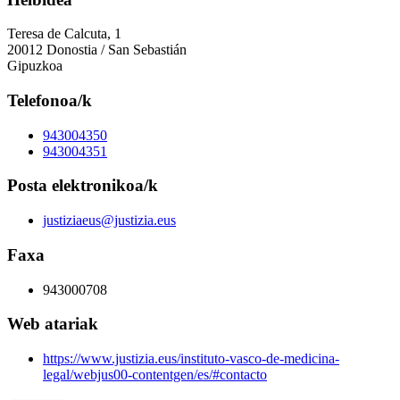
Teresa de Calcuta, 1
20012 Donostia / San Sebastián
Gipuzkoa
Telefonoa/k
943004350
943004351
Posta elektronikoa/k
justiziaeus@justizia.eus
Faxa
943000708
Web atariak
https://www.justizia.eus/instituto-vasco-de-medicina-
legal/webjus00-contentgen/es/#contacto