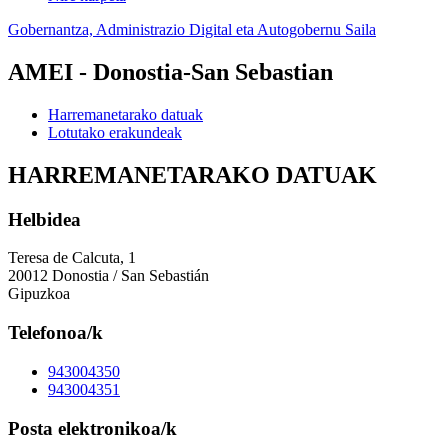
Gobernantza, Administrazio Digital eta Autogobernu Saila
AMEI - Donostia-San Sebastian
Harremanetarako datuak
Lotutako erakundeak
HARREMANETARAKO DATUAK
Helbidea
Teresa de Calcuta, 1
20012 Donostia / San Sebastián
Gipuzkoa
Telefonoa/k
943004350
943004351
Posta elektronikoa/k