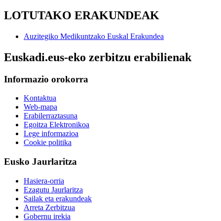
LOTUTAKO ERAKUNDEAK
Auzitegiko Medikuntzako Euskal Erakundea
Euskadi.eus-eko zerbitzu erabilienak
Informazio orokorra
Kontaktua
Web-mapa
Erabilerraztasuna
Egoitza Elektronikoa
Lege informazioa
Cookie politika
Eusko Jaurlaritza
Hasiera-orria
Ezagutu Jaurlaritza
Sailak eta erakundeak
Arreta Zerbitzua
Gobernu irekia