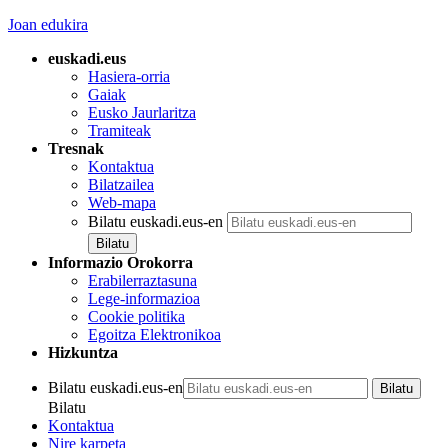
Joan edukira
euskadi.eus
Hasiera-orria
Gaiak
Eusko Jaurlaritza
Tramiteak
Tresnak
Kontaktua
Bilatzailea
Web-mapa
Bilatu euskadi.eus-en
Informazio Orokorra
Erabilerraztasuna
Lege-informazioa
Cookie politika
Egoitza Elektronikoa
Hizkuntza
Bilatu euskadi.eus-en
Bilatu
Kontaktua
Nire karpeta