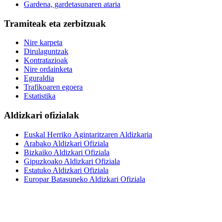
Gardena, gardetasunaren ataria
Tramiteak eta zerbitzuak
Nire karpeta
Dirulaguntzak
Kontratazioak
Nire ordainketa
Eguraldia
Trafikoaren egoera
Estatistika
Aldizkari ofizialak
Euskal Herriko Agintaritzaren Aldizkaria
Arabako Aldizkari Ofiziala
Bizkaiko Aldizkari Ofiziala
Gipuzkoako Aldizkari Ofiziala
Estatuko Aldizkari Ofiziala
Europar Batasuneko Aldizkari Ofiziala