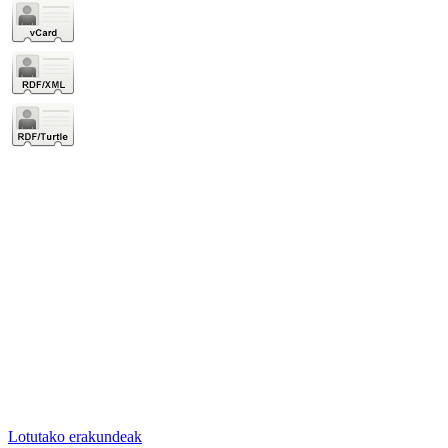
Lotutako erakundeak