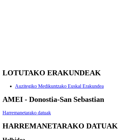
LOTUTAKO ERAKUNDEAK
Auzitegiko Medikuntzako Euskal Erakundea
AMEI - Donostia-San Sebastian
Harremanetarako datuak
HARREMANETARAKO DATUAK
Helbidea