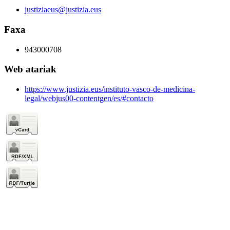
justiziaeus@justizia.eus
Faxa
943000708
Web atariak
https://www.justizia.eus/instituto-vasco-de-medicina-
legal/webjus00-contentgen/es/#contacto