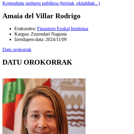
Kontsultatu jarduera publikoa (berriak, ekitaldiak...)
Amaia del Villar Rodrigo
Erakundea
:
Finantzen Euskal Institutua
Kargua
:
Zuzendari Nagusia
Izendapen-data
:
2024/11/09
Datu orokorrak
DATU OROKORRAK