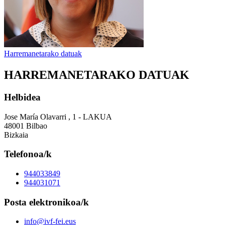
Harremanetarako datuak
HARREMANETARAKO DATUAK
Helbidea
Jose María Olavarri , 1 - LAKUA
48001 Bilbao
Bizkaia
Telefonoa/k
944033849
944031071
Posta elektronikoa/k
info@ivf-fei.eus