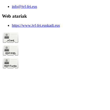
info@ivf-fei.eus
Web atariak
https://www.ivf-fei.euskadi.eus