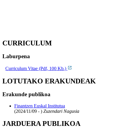
CURRICULUM
Laburpena
Curriculum Vitae (Pdf, 100 Kb.)
LOTUTAKO ERAKUNDEAK
Erakunde publikoa
Finantzen Euskal Institutua
(2024/11/09 - )
Zuzendari Nagusia
JARDUERA PUBLIKOA