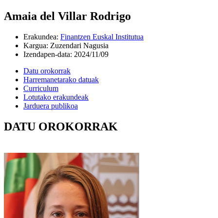
Amaia del Villar Rodrigo
Erakundea
:
Finantzen Euskal Institutua
Kargua
:
Zuzendari Nagusia
Izendapen-data
:
2024/11/09
Datu orokorrak
Harremanetarako datuak
Curriculum
Lotutako erakundeak
Jarduera publikoa
DATU OROKORRAK