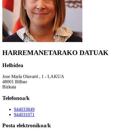
HARREMANETARAKO DATUAK
Helbidea
Jose María Olavarri , 1 - LAKUA
48001 Bilbao
Bizkaia
Telefonoa/k
944033849
944031071
Posta elektronikoa/k