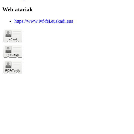
Web atariak
https://www.ivf-fei.euskadi.eus