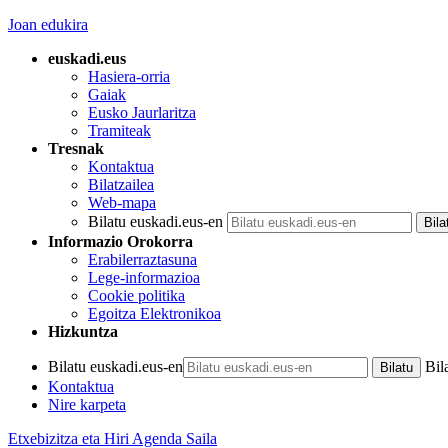
Joan edukira
euskadi.eus
Hasiera-orria
Gaiak
Eusko Jaurlaritza
Tramiteak
Tresnak
Kontaktua
Bilatzailea
Web-mapa
Bilatu euskadi.eus-en
Informazio Orokorra
Erabilerraztasuna
Lege-informazioa
Cookie politika
Egoitza Elektronikoa
Hizkuntza
Bilatu euskadi.eus-en
Bil
Kontaktua
Nire karpeta
Etxebizitza eta Hiri Agenda Saila