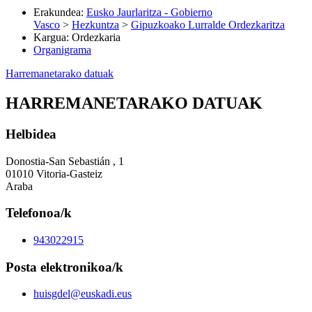
Erakundea
:
Eusko Jaurlaritza - Gobierno
Vasco
>
Hezkuntza
>
Gipuzkoako Lurralde Ordezkaritza
Kargua
:
Ordezkaria
Organigrama
Harremanetarako datuak
HARREMANETARAKO DATUAK
Helbidea
Donostia-San Sebastián , 1
01010 Vitoria-Gasteiz
Araba
Telefonoa/k
943022915
Posta elektronikoa/k
huisgdel@euskadi.eus