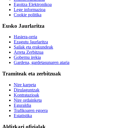
Egoitza Elektronikoa
Lege informazioa
Cookie politika
Eusko Jaurlaritza
Hasiera-orria
Ezagutu Jaurlaritza
Sailak eta erakundeak
Arreta Zerbitzua
Gobernu irekia
Gardena, gardetasunaren ataria
Tramiteak eta zerbitzuak
Nire karpeta
Dirulaguntzak
Kontratazioak
Nire ordainketa
Eguraldia
Trafikoaren egoera
Estatistika
Aldizkari ofizialak