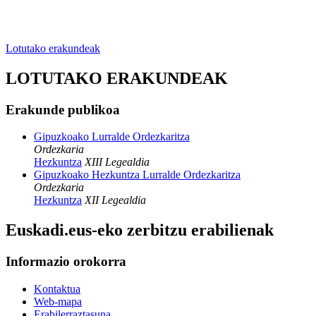
Lotutako erakundeak
LOTUTAKO ERAKUNDEAK
Erakunde publikoa
Gipuzkoako Lurralde Ordezkaritza
Ordezkaria
Hezkuntza
XIII Legealdia
Gipuzkoako Hezkuntza Lurralde Ordezkaritza
Ordezkaria
Hezkuntza
XII Legealdia
Euskadi.eus-eko zerbitzu erabilienak
Informazio orokorra
Kontaktua
Web-mapa
Erabilerraztasuna