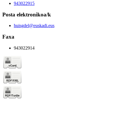
943022915
Posta elektronikoa/k
huisgdel@euskadi.eus
Faxa
943022914