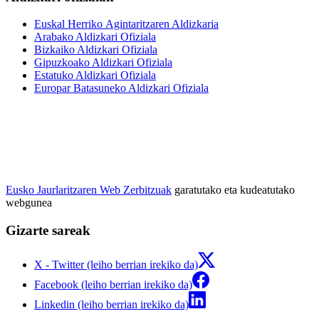
Euskal Herriko Agintaritzaren Aldizkaria
Arabako Aldizkari Ofiziala
Bizkaiko Aldizkari Ofiziala
Gipuzkoako Aldizkari Ofiziala
Estatuko Aldizkari Ofiziala
Europar Batasuneko Aldizkari Ofiziala
Eusko Jaurlaritzaren Web Zerbitzuak
garatutako eta kudeatutako
webgunea
Gizarte sareak
X - Twitter (leiho berrian irekiko da)
Facebook (leiho berrian irekiko da)
Linkedin (leiho berrian irekiko da)