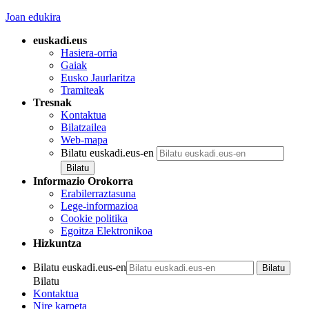
Joan edukira
euskadi.eus
Hasiera-orria
Gaiak
Eusko Jaurlaritza
Tramiteak
Tresnak
Kontaktua
Bilatzailea
Web-mapa
Bilatu euskadi.eus-en
Informazio Orokorra
Erabilerraztasuna
Lege-informazioa
Cookie politika
Egoitza Elektronikoa
Hizkuntza
Bilatu euskadi.eus-en
Bilatu
Kontaktua
Nire karpeta