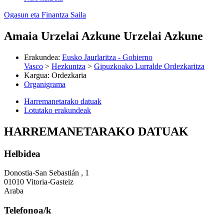
Ogasun eta Finantza Saila
Amaia Urzelai Azkune Urzelai Azkune
Erakundea
:
Eusko Jaurlaritza - Gobierno
Vasco
>
Hezkuntza
>
Gipuzkoako Lurralde Ordezkaritza
Kargua
:
Ordezkaria
Organigrama
Harremanetarako datuak
Lotutako erakundeak
HARREMANETARAKO DATUAK
Helbidea
Donostia-San Sebastián , 1
01010 Vitoria-Gasteiz
Araba
Telefonoa/k