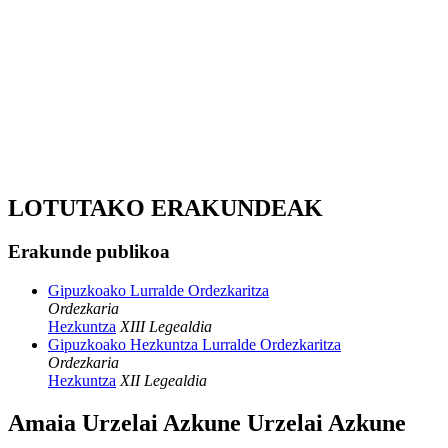
LOTUTAKO ERAKUNDEAK
Erakunde publikoa
Gipuzkoako Lurralde Ordezkaritza
Ordezkaria
Hezkuntza
XIII Legealdia
Gipuzkoako Hezkuntza Lurralde Ordezkaritza
Ordezkaria
Hezkuntza
XII Legealdia
Amaia Urzelai Azkune Urzelai Azkune