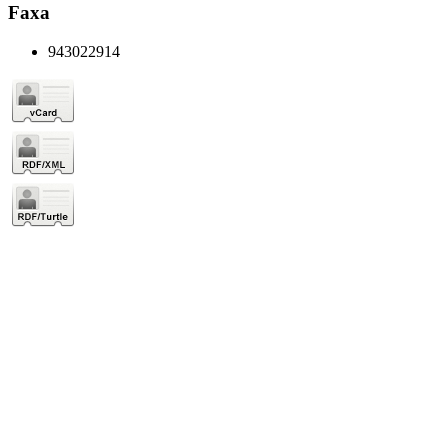
Faxa
943022914