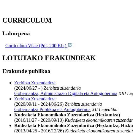
CURRICULUM
Laburpena
Curriculum Vitae (Pdf, 200 Kb.)
LOTUTAKO ERAKUNDEAK
Erakunde publikoa
Zerbitzu Zuzendaritza
(2024/06/27 - )
Zerbitzu zuzendaria
Gobernantza, Administrazio Digitala eta Autogobernua
XIII Le
Zerbitzu Zuzendaritza
(2020/09/11 - 2024/06/26)
Zerbitzu zuzendaria
Gobernantza Publikoa eta Autogobernua
XII Legealdia
Kudeaketa Ekonomikoko Zuzendaritza (Hezkuntza)
(2016/11/27 - 2020/09/10)
Kudeaketa ekonomikoaren zuzendari
Kudeaketa Ekonomikoko Zuzendaritza (Hezkuntza, Hizkunt
(2013/04/25 - 2016/12/26)
Kudeaketa ekonomikoaren zuzendaria