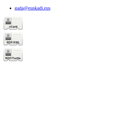
gada@euskadi.eus