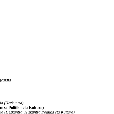
gealdia
a (Hezkuntza)
za Politika eta Kultura)
 (Hezkuntza, Hizkuntza Politika eta Kultura)