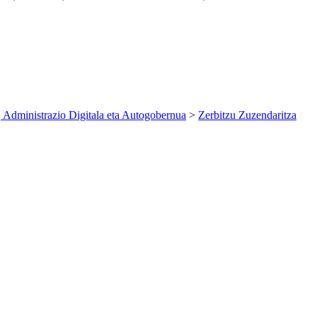
 Administrazio Digitala eta Autogobernua
>
Zerbitzu Zuzendaritza