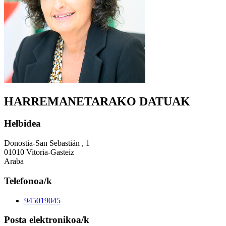
HARREMANETARAKO DATUAK
Helbidea
Donostia-San Sebastián , 1
01010 Vitoria-Gasteiz
Araba
Telefonoa/k
945019045
Posta elektronikoa/k