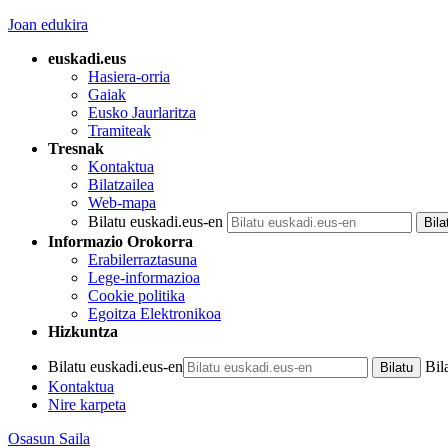
Joan edukira
euskadi.eus
Hasiera-orria
Gaiak
Eusko Jaurlaritza
Tramiteak
Tresnak
Kontaktua
Bilatzailea
Web-mapa
Bilatu euskadi.eus-en
Informazio Orokorra
Erabilerraztasuna
Lege-informazioa
Cookie politika
Egoitza Elektronikoa
Hizkuntza
Bilatu euskadi.eus-en
Bil
Kontaktua
Nire karpeta
Osasun Saila