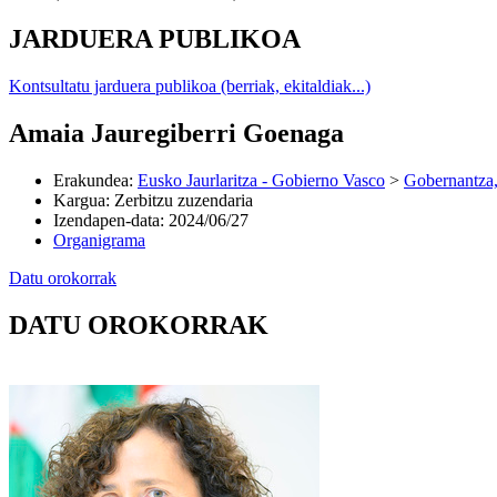
JARDUERA PUBLIKOA
Kontsultatu jarduera publikoa (berriak, ekitaldiak...)
Amaia Jauregiberri Goenaga
Erakundea
:
Eusko Jaurlaritza - Gobierno Vasco
>
Gobernantza,
Kargua
:
Zerbitzu zuzendaria
Izendapen-data
:
2024/06/27
Organigrama
Datu orokorrak
DATU OROKORRAK