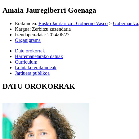
Amaia Jauregiberri Goenaga
Erakundea
:
Eusko Jaurlaritza - Gobierno Vasco
>
Gobernantza,
Kargua
:
Zerbitzu zuzendaria
Izendapen-data
:
2024/06/27
Organigrama
Datu orokorrak
Harremanetarako datuak
Curriculum
Lotutako erakundeak
Jarduera publikoa
DATU OROKORRAK