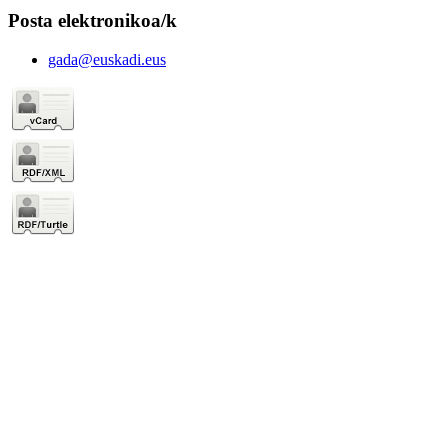
Posta elektronikoa/k
gada@euskadi.eus