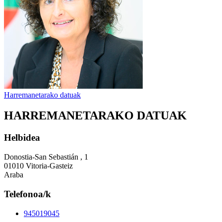
Harremanetarako datuak
HARREMANETARAKO DATUAK
Helbidea
Donostia-San Sebastián , 1
01010 Vitoria-Gasteiz
Araba
Telefonoa/k
945019045