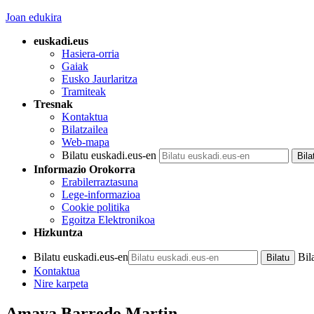
Joan edukira
euskadi.eus
Hasiera-orria
Gaiak
Eusko Jaurlaritza
Tramiteak
Tresnak
Kontaktua
Bilatzailea
Web-mapa
Bilatu euskadi.eus-en
Informazio Orokorra
Erabilerraztasuna
Lege-informazioa
Cookie politika
Egoitza Elektronikoa
Hizkuntza
Bilatu euskadi.eus-en
Bil
Kontaktua
Nire karpeta
Amaya Barredo Martin