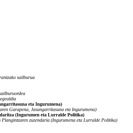
rantzako sailburua
sailburuordea
egealdia
ngarritasuna eta Ingurumena)
aren Garapena, Jasangarritasuna eta Ingurumena)
aritza (Ingurumen eta Lurralde Politika)
Plangintzaren zuzendaria (Ingurumena eta Lurralde Politika)