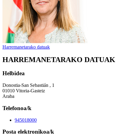
Harremanetarako datuak
HARREMANETARAKO DATUAK
Helbidea
Donostia-San Sebastián , 1
01010 Vitoria-Gasteiz
Araba
Telefonoa/k
945018000
Posta elektronikoa/k