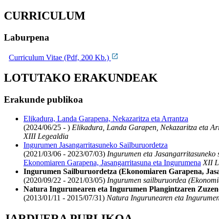
CURRICULUM
Laburpena
Curriculum Vitae (Pdf, 200 Kb.)
LOTUTAKO ERAKUNDEAK
Erakunde publikoa
Elikadura, Landa Garapena, Nekazaritza eta Arrantza
(2024/06/25 - )
Elikadura, Landa Garapen, Nekazaritza eta Ar
XIII Legealdia
Ingurumen Jasangarritasuneko Sailburuordetza
(2021/03/06 - 2023/07/03)
Ingurumen eta Jasangarritasuneko 
Ekonomiaren Garapena, Jasangarritasuna eta Ingurumena
XII L
Ingurumen Sailburuordetza (Ekonomiaren Garapena, Jasa
(2020/09/22 - 2021/03/05)
Ingurumen sailburuordea (Ekonomi
Natura Ingurunearen eta Ingurumen Plangintzaren Zuzend
(2013/01/11 - 2015/07/31)
Natura Ingurunearen eta Ingurumen 
JARDUERA PUBLIKOA