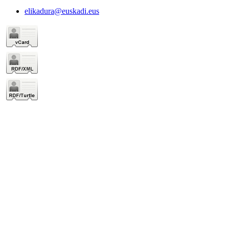
elikadura@euskadi.eus