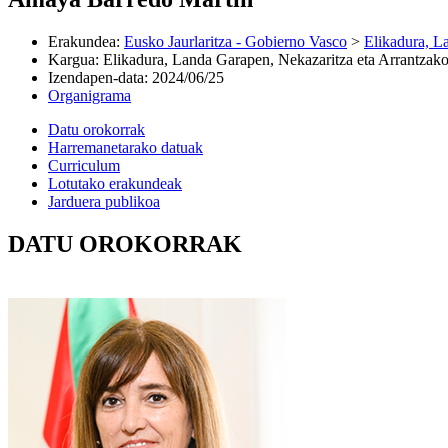
Erakundea
:
Eusko Jaurlaritza - Gobierno Vasco
>
Elikadura, L
Kargua
:
Elikadura, Landa Garapen, Nekazaritza eta Arrantzako
Izendapen-data
:
2024/06/25
Organigrama
Datu orokorrak
Harremanetarako datuak
Curriculum
Lotutako erakundeak
Jarduera publikoa
DATU OROKORRAK