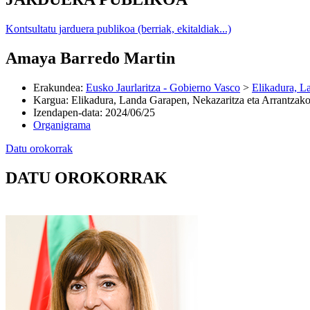
Kontsultatu jarduera publikoa (berriak, ekitaldiak...)
Amaya Barredo Martin
Erakundea
:
Eusko Jaurlaritza - Gobierno Vasco
>
Elikadura, L
Kargua
:
Elikadura, Landa Garapen, Nekazaritza eta Arrantzako
Izendapen-data
:
2024/06/25
Organigrama
Datu orokorrak
DATU OROKORRAK