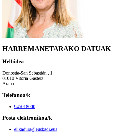
HARREMANETARAKO DATUAK
Helbidea
Donostia-San Sebastián , 1
01010 Vitoria-Gasteiz
Araba
Telefonoa/k
945018000
Posta elektronikoa/k
elikadura@euskadi.eus