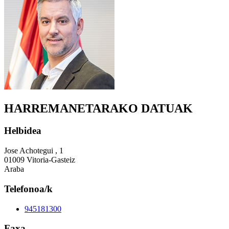
HARREMANETARAKO DATUAK
Helbidea
Jose Achotegui , 1
01009 Vitoria-Gasteiz
Araba
Telefonoa/k
945181300
Faxa