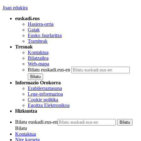
Joan edukira
euskadi.eus
Hasiera-orria
Gaiak
Eusko Jaurlaritza
Tramiteak
Tresnak
Kontaktua
Bilatzailea
Web-mapa
Bilatu euskadi.eus-en
Informazio Orokorra
Erabilerraztasuna
Lege-informazioa
Cookie politika
Egoitza Elektronikoa
Hizkuntza
Bilatu euskadi.eus-en
Bilatu
Kontaktua
Nire karpeta