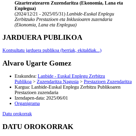
Gizarteratzearen Zuzendaritza (Ekonomia, Lana eta
Enplegua)
(2024/12/21 - 2025/05/31)
Lanbide-Euskal Enplegu
Zerbitzuko Prestazioen eta Inklusioaren zuzendaria
(Ekonomia, Lana eta Enplegua)
JARDUERA PUBLIKOA
Kontsultatu jarduera publikoa (berriak, ekitaldiak...)
Alvaro Ugarte Gomez
Erakundea
:
Lanbide - Euskal Enplegu Zerbitzu
Publikoa
>
Zuzendaritza Nagusia
>
Prestazioen Zuzendaritza
Kargua
:
Lanbide-Euskal Enplegu Zerbitzu Publikoaren
Prestazioen zuzendaria
Izendapen-data
:
2025/06/01
Organigrama
Datu orokorrak
DATU OROKORRAK