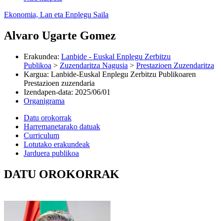
Ekonomia, Lan eta Enplegu Saila
Alvaro Ugarte Gomez
Erakundea
:
Lanbide - Euskal Enplegu Zerbitzu
Publikoa
>
Zuzendaritza Nagusia
>
Prestazioen Zuzendaritza
Kargua
:
Lanbide-Euskal Enplegu Zerbitzu Publikoaren
Prestazioen zuzendaria
Izendapen-data
:
2025/06/01
Organigrama
Datu orokorrak
Harremanetarako datuak
Curriculum
Lotutako erakundeak
Jarduera publikoa
DATU OROKORRAK