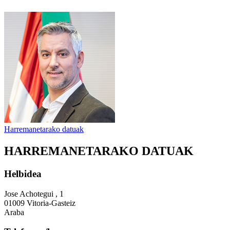
Harremanetarako datuak
HARREMANETARAKO DATUAK
Helbidea
Jose Achotegui , 1
01009 Vitoria-Gasteiz
Araba