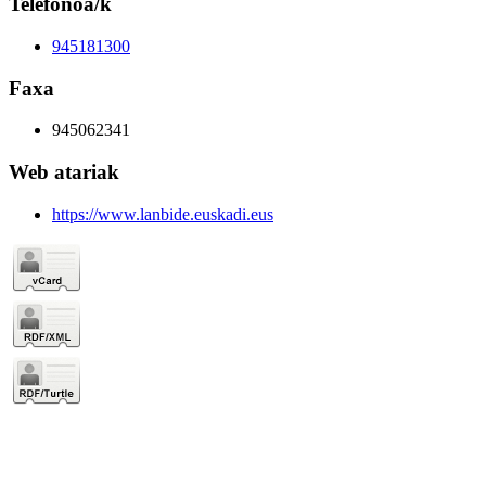
Telefonoa/k
945181300
Faxa
945062341
Web atariak
https://www.lanbide.euskadi.eus