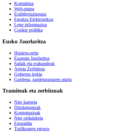
Kontaktua
Web-mapa
Erabilerraztasuna
Egoitza Elektronikoa
Lege informazioa
Cookie politika
Eusko Jaurlaritza
Hasiera-orria
Ezagutu Jaurlaritza
Sailak eta erakundeak
Arreta Zerbitzua
Gobernu irekia
Gardena, gardetasunaren ataria
Tramiteak eta zerbitzuak
Nire karpeta
Dirulaguntzak
Kontratazioak
Nire ordainketa
Eguraldia
Trafikoaren egoera