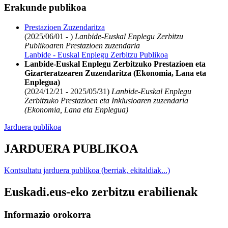
Erakunde publikoa
Prestazioen Zuzendaritza
(2025/06/01 - )
Lanbide-Euskal Enplegu Zerbitzu
Publikoaren Prestazioen zuzendaria
Lanbide - Euskal Enplegu Zerbitzu Publikoa
Lanbide-Euskal Enplegu Zerbitzuko Prestazioen eta
Gizarteratzearen Zuzendaritza (Ekonomia, Lana eta
Enplegua)
(2024/12/21 - 2025/05/31)
Lanbide-Euskal Enplegu
Zerbitzuko Prestazioen eta Inklusioaren zuzendaria
(Ekonomia, Lana eta Enplegua)
Jarduera publikoa
JARDUERA PUBLIKOA
Kontsultatu jarduera publikoa (berriak, ekitaldiak...)
Euskadi.eus-eko zerbitzu erabilienak
Informazio orokorra