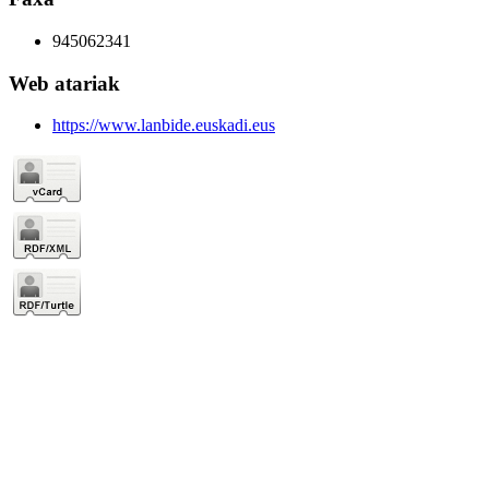
945062341
Web atariak
https://www.lanbide.euskadi.eus