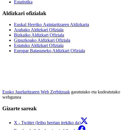
Estatistika
Aldizkari ofizialak
Euskal Herriko Agintaritzaren Aldizkaria
Arabako Aldizkari Ofiziala
Bizkaiko Aldizkari Ofiziala
Gipuzkoako Aldizkari Ofiziala
Estatuko Aldizkari Ofiziala
Europar Batasuneko Aldizkari Ofiziala
Eusko Jaurlaritzaren Web Zerbitzuak
garatutako eta kudeatutako
webgunea
Gizarte sareak
X - Twitter (leiho berrian irekiko da)