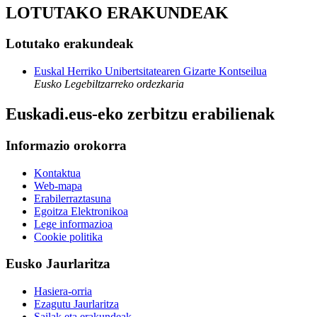
LOTUTAKO ERAKUNDEAK
Lotutako erakundeak
Euskal Herriko Unibertsitatearen Gizarte Kontseilua
Eusko Legebiltzarreko ordezkaria
Euskadi.eus-eko zerbitzu erabilienak
Informazio orokorra
Kontaktua
Web-mapa
Erabilerraztasuna
Egoitza Elektronikoa
Lege informazioa
Cookie politika
Eusko Jaurlaritza
Hasiera-orria
Ezagutu Jaurlaritza
Sailak eta erakundeak