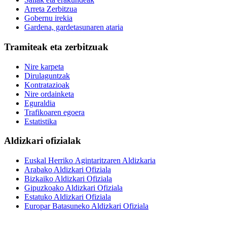
Arreta Zerbitzua
Gobernu irekia
Gardena, gardetasunaren ataria
Tramiteak eta zerbitzuak
Nire karpeta
Dirulaguntzak
Kontratazioak
Nire ordainketa
Eguraldia
Trafikoaren egoera
Estatistika
Aldizkari ofizialak
Euskal Herriko Agintaritzaren Aldizkaria
Arabako Aldizkari Ofiziala
Bizkaiko Aldizkari Ofiziala
Gipuzkoako Aldizkari Ofiziala
Estatuko Aldizkari Ofiziala
Europar Batasuneko Aldizkari Ofiziala