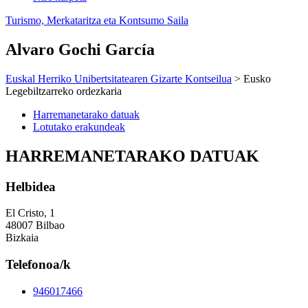
Turismo, Merkataritza eta Kontsumo Saila
Alvaro Gochi García
Euskal Herriko Unibertsitatearen Gizarte Kontseilua
> Eusko
Legebiltzarreko ordezkaria
Harremanetarako datuak
Lotutako erakundeak
HARREMANETARAKO DATUAK
Helbidea
El Cristo, 1
48007 Bilbao
Bizkaia
Telefonoa/k
946017466