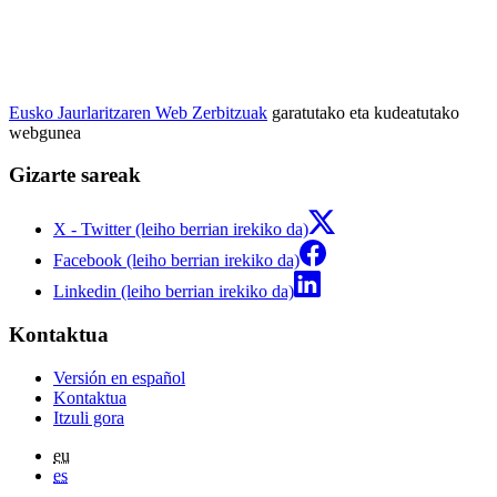
Eusko Jaurlaritzaren Web Zerbitzuak
garatutako eta kudeatutako
webgunea
Gizarte sareak
X - Twitter (leiho berrian irekiko da)
Facebook (leiho berrian irekiko da)
Linkedin (leiho berrian irekiko da)
Kontaktua
Versión en español
Kontaktua
Itzuli gora
eu
es