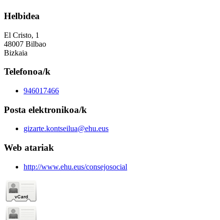
Helbidea
El Cristo, 1
48007 Bilbao
Bizkaia
Telefonoa/k
946017466
Posta elektronikoa/k
gizarte.kontseilua@ehu.eus
Web atariak
http://www.ehu.eus/consejosocial