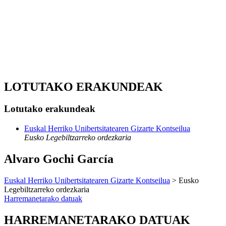
LOTUTAKO ERAKUNDEAK
Lotutako erakundeak
Euskal Herriko Unibertsitatearen Gizarte Kontseilua
Eusko Legebiltzarreko ordezkaria
Alvaro Gochi García
Euskal Herriko Unibertsitatearen Gizarte Kontseilua
> Eusko
Legebiltzarreko ordezkaria
Harremanetarako datuak
HARREMANETARAKO DATUAK