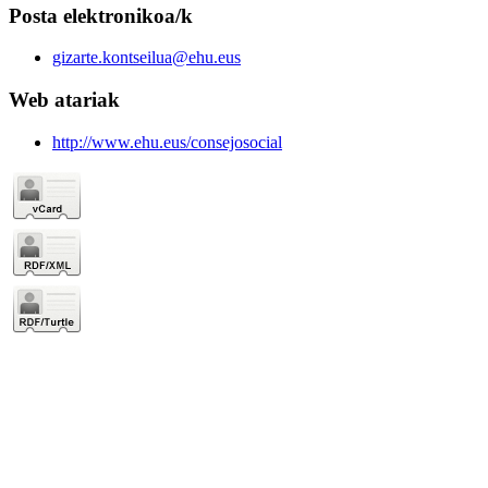
Posta elektronikoa/k
gizarte.kontseilua@ehu.eus
Web atariak
http://www.ehu.eus/consejosocial