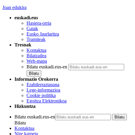
Joan edukira
euskadi.eus
Hasiera-orria
Gaiak
Eusko Jaurlaritza
Tramiteak
Tresnak
Kontaktua
Bilatzailea
Web-mapa
Bilatu euskadi.eus-en
Informazio Orokorra
Erabilerraztasuna
Lege-informazioa
Cookie politika
Egoitza Elektronikoa
Hizkuntza
Bilatu euskadi.eus-en
Bilatu
Kontaktua
Nire karpeta