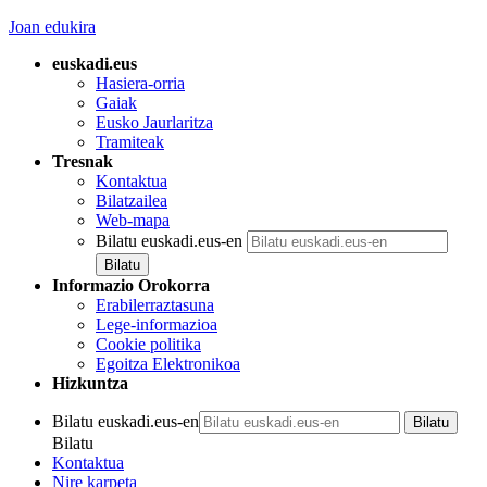
Joan edukira
euskadi.eus
Hasiera-orria
Gaiak
Eusko Jaurlaritza
Tramiteak
Tresnak
Kontaktua
Bilatzailea
Web-mapa
Bilatu euskadi.eus-en
Informazio Orokorra
Erabilerraztasuna
Lege-informazioa
Cookie politika
Egoitza Elektronikoa
Hizkuntza
Bilatu euskadi.eus-en
Bilatu
Kontaktua
Nire karpeta