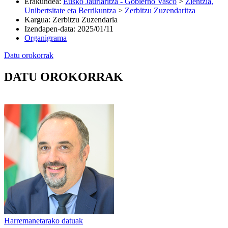
Erakundea
:
Eusko Jaurlaritza - Gobierno Vasco
>
Zientzia,
Unibertsitate eta Berrikuntza
>
Zerbitzu Zuzendaritza
Kargua
:
Zerbitzu Zuzendaria
Izendapen-data
:
2025/01/11
Organigrama
Datu orokorrak
DATU OROKORRAK
Harremanetarako datuak