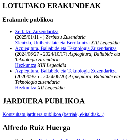
LOTUTAKO ERAKUNDEAK
Erakunde publikoa
Zerbitzu Zuzendaritza
(2025/01/11 - )
Zerbitzu Zuzendaria
Zientzia, Unibertsitate eta Berrikuntza
XIII Legealdia
Azpiegitura, Baliabide eta Teknologia Zuzendaritza
(2024/06/27 - 2024/10/17)
Azpiegitura, Baliabide eta
Teknologia zuzendaria
Hezkuntza
XIII Legealdia
Azpiegitura, Baliabide eta Teknologia Zuzendaritza
(2020/09/25 - 2024/06/26)
Azpiegitura, Baliabide eta
Teknologia zuzendaria
Hezkuntza
XII Legealdia
JARDUERA PUBLIKOA
Kontsultatu jarduera publikoa (berriak, ekitaldiak...)
Alfredo Ruiz Huerga