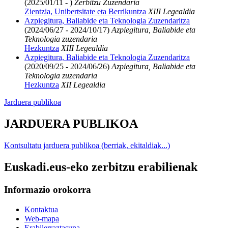
(2025/01/11 - )
Zerbitzu Zuzendaria
Zientzia, Unibertsitate eta Berrikuntza
XIII Legealdia
Azpiegitura, Baliabide eta Teknologia Zuzendaritza
(2024/06/27 - 2024/10/17)
Azpiegitura, Baliabide eta
Teknologia zuzendaria
Hezkuntza
XIII Legealdia
Azpiegitura, Baliabide eta Teknologia Zuzendaritza
(2020/09/25 - 2024/06/26)
Azpiegitura, Baliabide eta
Teknologia zuzendaria
Hezkuntza
XII Legealdia
Jarduera publikoa
JARDUERA PUBLIKOA
Kontsultatu jarduera publikoa (berriak, ekitaldiak...)
Euskadi.eus-eko zerbitzu erabilienak
Informazio orokorra
Kontaktua
Web-mapa
Erabilerraztasuna