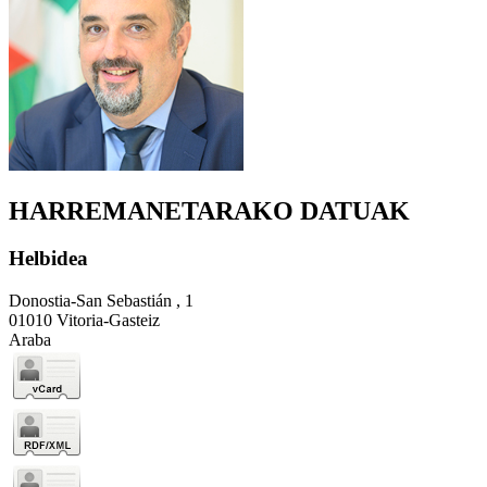
HARREMANETARAKO DATUAK
Helbidea
Donostia-San Sebastián , 1
01010 Vitoria-Gasteiz
Araba