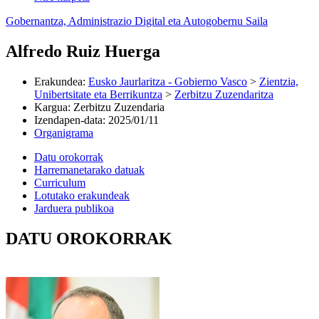
Gobernantza, Administrazio Digital eta Autogobernu Saila
Alfredo Ruiz Huerga
Erakundea
:
Eusko Jaurlaritza - Gobierno Vasco
>
Zientzia,
Unibertsitate eta Berrikuntza
>
Zerbitzu Zuzendaritza
Kargua
:
Zerbitzu Zuzendaria
Izendapen-data
:
2025/01/11
Organigrama
Datu orokorrak
Harremanetarako datuak
Curriculum
Lotutako erakundeak
Jarduera publikoa
DATU OROKORRAK