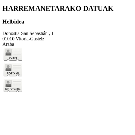
HARREMANETARAKO DATUAK
Helbidea
Donostia-San Sebastián , 1
01010 Vitoria-Gasteiz
Araba