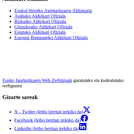
Euskal Herriko Agintaritzaren Aldizkaria
Arabako Aldizkari Ofiziala
Bizkaiko Aldizkari Ofiziala
Gipuzkoako Aldizkari Ofiziala
Estatuko Aldizkari Ofiziala
Europar Batasuneko Aldizkari Ofiziala
Eusko Jaurlaritzaren Web Zerbitzuak
garatutako eta kudeatutako
webgunea
Gizarte sareak
X - Twitter (leiho berrian irekiko da)
Facebook (leiho berrian irekiko da)
Linkedin (leiho berrian irekiko da)