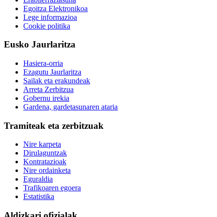
Egoitza Elektronikoa
Lege informazioa
Cookie politika
Eusko Jaurlaritza
Hasiera-orria
Ezagutu Jaurlaritza
Sailak eta erakundeak
Arreta Zerbitzua
Gobernu irekia
Gardena, gardetasunaren ataria
Tramiteak eta zerbitzuak
Nire karpeta
Dirulaguntzak
Kontratazioak
Nire ordainketa
Eguraldia
Trafikoaren egoera
Estatistika
Aldizkari ofizialak