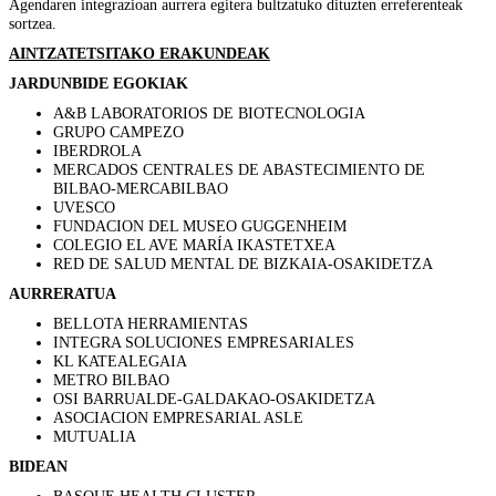
Agendaren integrazioan aurrera egitera bultzatuko dituzten erreferenteak
sortzea.
AINTZATETSITAKO ERAKUNDEAK
JARDUNBIDE EGOKIAK
A&B LABORATORIOS DE BIOTECNOLOGIA
GRUPO CAMPEZO
IBERDROLA
MERCADOS CENTRALES DE ABASTECIMIENTO DE
BILBAO-MERCABILBAO
UVESCO
FUNDACION DEL MUSEO GUGGENHEIM
COLEGIO EL AVE MARÍA IKASTETXEA
RED DE SALUD MENTAL DE BIZKAIA-OSAKIDETZA
AURRERATUA
BELLOTA HERRAMIENTAS
INTEGRA SOLUCIONES EMPRESARIALES
KL KATEALEGAIA
METRO BILBAO
OSI BARRUALDE-GALDAKAO-OSAKIDETZA
ASOCIACION EMPRESARIAL ASLE
MUTUALIA
BIDEAN