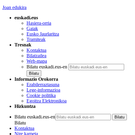
Joan edukira
euskadi.eus
Hasiera-orria
Gaiak
Eusko Jaurlaritza
Tramiteak
Tresnak
Kontaktua
Bilatzailea
Web-mapa
Bilatu euskadi.eus-en
Informazio Orokorra
Erabilerraztasuna
Lege-informazioa
Cookie politika
Egoitza Elektronikoa
Hizkuntza
Bilatu euskadi.eus-en
Bilatu
Kontaktua
Nire karpeta