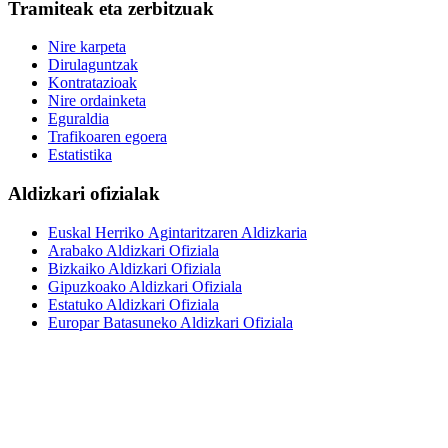
Tramiteak eta zerbitzuak
Nire karpeta
Dirulaguntzak
Kontratazioak
Nire ordainketa
Eguraldia
Trafikoaren egoera
Estatistika
Aldizkari ofizialak
Euskal Herriko Agintaritzaren Aldizkaria
Arabako Aldizkari Ofiziala
Bizkaiko Aldizkari Ofiziala
Gipuzkoako Aldizkari Ofiziala
Estatuko Aldizkari Ofiziala
Europar Batasuneko Aldizkari Ofiziala