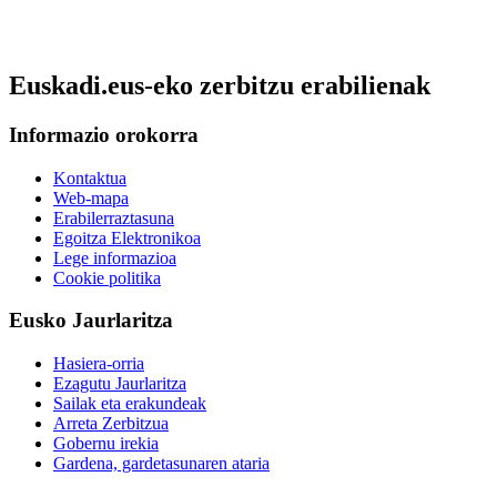
Euskadi.eus-eko zerbitzu erabilienak
Informazio orokorra
Kontaktua
Web-mapa
Erabilerraztasuna
Egoitza Elektronikoa
Lege informazioa
Cookie politika
Eusko Jaurlaritza
Hasiera-orria
Ezagutu Jaurlaritza
Sailak eta erakundeak
Arreta Zerbitzua
Gobernu irekia
Gardena, gardetasunaren ataria