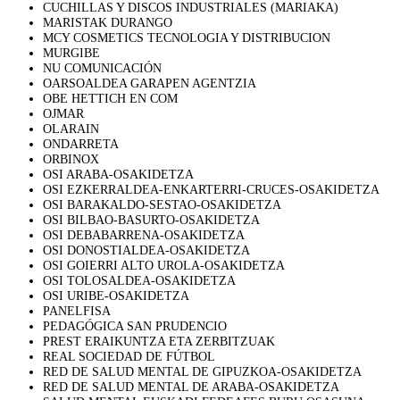
CUCHILLAS Y DISCOS INDUSTRIALES (MARIAKA)
MARISTAK DURANGO
MCY COSMETICS TECNOLOGIA Y DISTRIBUCION
MURGIBE
NU COMUNICACIÓN
OARSOALDEA GARAPEN AGENTZIA
OBE HETTICH EN COM
OJMAR
OLARAIN
ONDARRETA
ORBINOX
OSI ARABA-OSAKIDETZA
OSI EZKERRALDEA-ENKARTERRI-CRUCES-OSAKIDETZA
OSI BARAKALDO-SESTAO-OSAKIDETZA
OSI BILBAO-BASURTO-OSAKIDETZA
OSI DEBABARRENA-OSAKIDETZA
OSI DONOSTIALDEA-OSAKIDETZA
OSI GOIERRI ALTO UROLA-OSAKIDETZA
OSI TOLOSALDEA-OSAKIDETZA
OSI URIBE-OSAKIDETZA
PANELFISA
PEDAGÓGICA SAN PRUDENCIO
PREST ERAIKUNTZA ETA ZERBITZUAK
REAL SOCIEDAD DE FÚTBOL
RED DE SALUD MENTAL DE GIPUZKOA-OSAKIDETZA
RED DE SALUD MENTAL DE ARABA-OSAKIDETZA