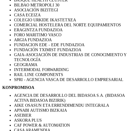
BASQUE HEALTH CLUSTER
BILBAO METROPOLI 30
ASOCIACIÓN BIZITEGI
CASA ECEIZA
COLEGIO URKIDE IKASTETXEA
COMERCIAL HOSTELERA DEL NORTE EQUIPAMIENTOS
ERAGINTZA FUNDAZIOA
FORO MARITIMO VASCO
ARGIA FUNDAZIOA
FUNDACION EDE - EDE FUNDAZIOA
FUNDACIÓN TXIMIST FUNDAZIOA
GAIA-ASOCIACIÓN DE INDUSTRIAS DE CONOCIMIENTO Y
TECNOLOGÍA
GEOGRAMA
INTERMODAL FORWARDING
RAIL LINE COMPONENTS
SPRI - AGENCIA VASCA DE DESARROLLO EMPRESARIAL
KONPROMISOA
AGENCIA DE DESARROLLO DEL BIDASOA S.A. (BIDASOA
ACTIVA BIDASOA BIZIRIK)
AIKE OSASUN ETA ERRENDIMENDU INTEGRALA
APNABI AUTISMO BIZKAIA
ASEBIER
ASKORA PLUS
CAF POWER & AUTOMATION
CASA ARAMENDIA.