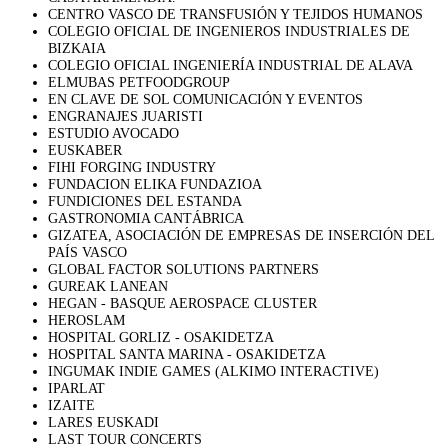
CENTRO VASCO DE TRANSFUSIÓN Y TEJIDOS HUMANOS
COLEGIO OFICIAL DE INGENIEROS INDUSTRIALES DE
BIZKAIA
COLEGIO OFICIAL INGENIERÍA INDUSTRIAL DE ALAVA
ELMUBAS PETFOODGROUP
EN CLAVE DE SOL COMUNICACIÓN Y EVENTOS
ENGRANAJES JUARISTI
ESTUDIO AVOCADO
EUSKABER
FIHI FORGING INDUSTRY
FUNDACION ELIKA FUNDAZIOA
FUNDICIONES DEL ESTANDA
GASTRONOMIA CANTÁBRICA
GIZATEA, ASOCIACIÓN DE EMPRESAS DE INSERCIÓN DEL
PAÍS VASCO
GLOBAL FACTOR SOLUTIONS PARTNERS
GUREAK LANEAN
HEGAN - BASQUE AEROSPACE CLUSTER
HEROSLAM
HOSPITAL GORLIZ - OSAKIDETZA
HOSPITAL SANTA MARINA - OSAKIDETZA
INGUMAK INDIE GAMES (ALKIMO INTERACTIVE)
IPARLAT
IZAITE
LARES EUSKADI
LAST TOUR CONCERTS