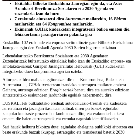
Ekitaldia Bilboko Euskalduna Jauregian egin da, eta Asier
Aranbarri Berrikuntza Sozialaren eta 2030 Agendaren
zuzendaria izan da buru.
7 erakunde aintzatetsi dira
Aurreratua
mailarekin, 16
Bidean
mailarekin eta 64
Konpromisoa
mailarekin.
Ekimenak GJHak kudeaketan integratzeari balioa ematen dio,
lehiakortasun jasangarriaren palanka gisa
Euskadiko 102 erakunde eta enpresa saritu dituzte gaur Bilboko Euskalduna
Jauregian egin den Euskadi Agenda 2030 Sarien bigarren edizioan.
Lehendakaritzako Berrikuntza Sozialaren eta 2030 Agendaren
Zuzendaritzak bultzatutako ekitaldiak balio izan du Euskadiko enpresa- eta
antolaketa-sareak Garapen Jasangarrirako Helburuak (GJH) kudeaketan
integratzeko duen konpromisoa agerian uzteko.
Aitorpenak hiru mailatan egituratzen dira — Konpromisoa, Bidean eta
Aurreratua —, GJHak txertatzean izandako aurrerapen-mailaren arabera.
Gainera, aurtengo edizioan
Eragin sariak
banatu dira eta aurreko edizioan
aintzatetsitako erakundeen jardunbide egokiak nabarmendu dira.
EUSKALITek bultzatutako ereduak autoebaluazio-tresnak eta kudeaketa
aurreratuan eta jasangarritasunean adituak diren pertsonek egindako
kanpoko kontraste-prozesu bat konbinatzen ditu, eta erakundeei aukera
ematen die haien aurrerapenak eta erronka nagusiak identifikatzeko.
Sari hauek helburu bikoitza dute: egindako ahalegina publikoki aitortzea eta
beste erakunde batzuk ikuspegi estrategiko eta transbertsal batetik 2030