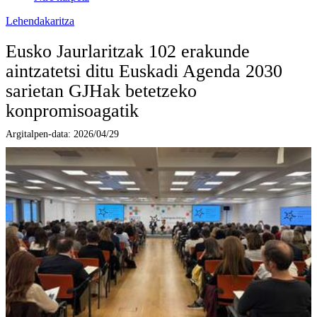
Lehendakaritza
Eusko Jaurlaritzak 102 erakunde
aintzatetsi ditu Euskadi Agenda 2030
sarietan GJHak betetzeko
konpromisoagatik
Argitalpen-data:
2026/04/29