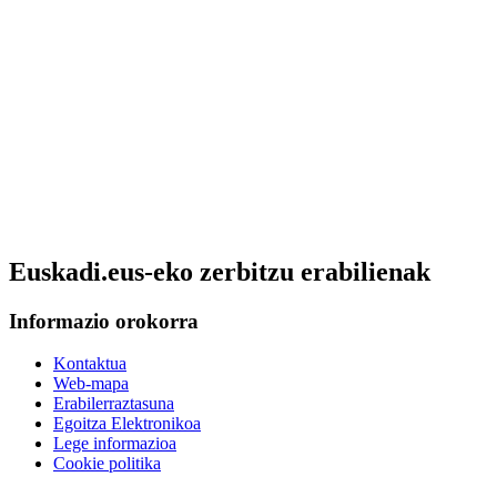
Euskadi.eus-eko zerbitzu erabilienak
Informazio orokorra
Kontaktua
Web-mapa
Erabilerraztasuna
Egoitza Elektronikoa
Lege informazioa
Cookie politika