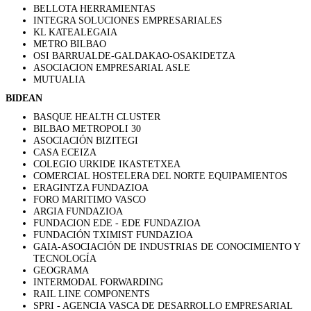
BELLOTA HERRAMIENTAS
INTEGRA SOLUCIONES EMPRESARIALES
KL KATEALEGAIA
METRO BILBAO
OSI BARRUALDE-GALDAKAO-OSAKIDETZA
ASOCIACION EMPRESARIAL ASLE
MUTUALIA
BIDEAN
BASQUE HEALTH CLUSTER
BILBAO METROPOLI 30
ASOCIACIÓN BIZITEGI
CASA ECEIZA
COLEGIO URKIDE IKASTETXEA
COMERCIAL HOSTELERA DEL NORTE EQUIPAMIENTOS
ERAGINTZA FUNDAZIOA
FORO MARITIMO VASCO
ARGIA FUNDAZIOA
FUNDACION EDE - EDE FUNDAZIOA
FUNDACIÓN TXIMIST FUNDAZIOA
GAIA-ASOCIACIÓN DE INDUSTRIAS DE CONOCIMIENTO Y
TECNOLOGÍA
GEOGRAMA
INTERMODAL FORWARDING
RAIL LINE COMPONENTS
SPRI - AGENCIA VASCA DE DESARROLLO EMPRESARIAL