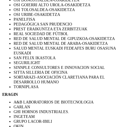
OSI GOIERRI ALTO UROLA-OSAKIDETZA
OSI TOLOSALDEA-OSAKIDETZA
OSI URIBE-OSAKIDETZA
PANELFISA
PEDAGÓGICA SAN PRUDENCIO
PREST ERAIKUNTZA ETA ZERBITZUAK
REAL SOCIEDAD DE FÚTBOL
RED DE SALUD MENTAL DE GIPUZKOA-OSAKIDETZA
RED DE SALUD MENTAL DE ARABA-OSAKIDETZA
SALUD MENTAL EUSKADI FEDEAFES BURU OSASUNA
EUSKADI
SAN FELIX IKASTOLA
SEGURILIGHT
SINNPLE CONSULTORES E INNOVACION SOCIAL
SITTA SILLERIA DE OFICINA
SORTARAZI-ASOCIACIÓN CLARETIANA PARA EL
DESARROLLO HUMANO
TORNIPLASA
ERAGIN
A&B LABORATORIOS DE BIOTECNOLOGIA
GARLAN
GHI HORNOS INDUSTRIALES.
INGETEAM
GRUPO LACOR-IBILI
OKIN