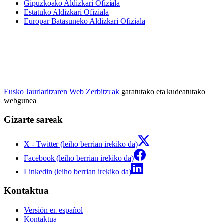
Gipuzkoako Aldizkari Ofiziala
Estatuko Aldizkari Ofiziala
Europar Batasuneko Aldizkari Ofiziala
Eusko Jaurlaritzaren Web Zerbitzuak
garatutako eta kudeatutako
webgunea
Gizarte sareak
X - Twitter (leiho berrian irekiko da)
Facebook (leiho berrian irekiko da)
Linkedin (leiho berrian irekiko da)
Kontaktua
Versión en español
Kontaktua