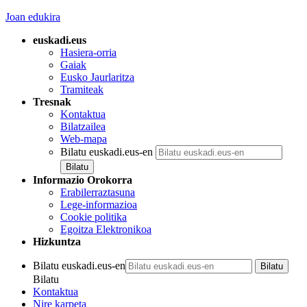
Joan edukira
euskadi.eus
Hasiera-orria
Gaiak
Eusko Jaurlaritza
Tramiteak
Tresnak
Kontaktua
Bilatzailea
Web-mapa
Bilatu euskadi.eus-en
Informazio Orokorra
Erabilerraztasuna
Lege-informazioa
Cookie politika
Egoitza Elektronikoa
Hizkuntza
Bilatu euskadi.eus-en
Bilatu
Kontaktua
Nire karpeta