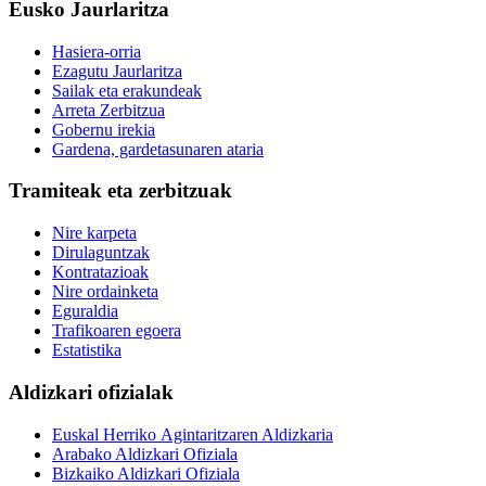
Eusko Jaurlaritza
Hasiera-orria
Ezagutu Jaurlaritza
Sailak eta erakundeak
Arreta Zerbitzua
Gobernu irekia
Gardena, gardetasunaren ataria
Tramiteak eta zerbitzuak
Nire karpeta
Dirulaguntzak
Kontratazioak
Nire ordainketa
Eguraldia
Trafikoaren egoera
Estatistika
Aldizkari ofizialak
Euskal Herriko Agintaritzaren Aldizkaria
Arabako Aldizkari Ofiziala
Bizkaiko Aldizkari Ofiziala