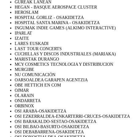
GUREAK LANEAN
HEGAN - BASQUE AEROSPACE CLUSTER
HEROSLAM
HOSPITAL GORLIZ - OSAKIDETZA
HOSPITAL SANTA MARINA - OSAKIDETZA
INGUMAK INDIE GAMES (ALKIMO INTERACTIVE)
IPARLAT
IZAITE
LARES EUSKADI
LAST TOUR CONCERTS
CUCHILLAS Y DISCOS INDUSTRIALES (MARIAKA)
MARISTAK DURANGO
MCY COSMETICS TECNOLOGIA Y DISTRIBUCION
MURGIBE
NU COMUNICACIÓN
OARSOALDEA GARAPEN AGENTZIA
OBE HETTICH EN COM
OJMAR
OLARAIN
ONDARRETA
ORBINOX
OSI ARABA-OSAKIDETZA
OSI EZKERRALDEA-ENKARTERRI-CRUCES-OSAKIDETZA
OSI BARAKALDO-SESTAO-OSAKIDETZA
OSI BILBAO-BASURTO-OSAKIDETZA
OSI DEBABARRENA-OSAKIDETZA
OSI DONOSTIALDEA-OSAKIDETZA