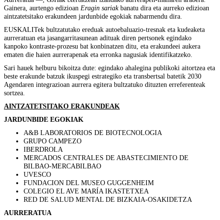
Gainera, aurtengo edizioan
Eragin sariak
banatu dira eta aurreko edizioan
aintzatetsitako erakundeen jardunbide egokiak nabarmendu dira.
EUSKALITek bultzatutako ereduak autoebaluazio-tresnak eta kudeaketa
aurreratuan eta jasangarritasunean adituak diren pertsonek egindako
kanpoko kontraste-prozesu bat konbinatzen ditu, eta erakundeei aukera
ematen die haien aurrerapenak eta erronka nagusiak identifikatzeko.
Sari hauek helburu bikoitza dute: egindako ahalegina publikoki aitortzea eta
beste erakunde batzuk ikuspegi estrategiko eta transbertsal batetik 2030
Agendaren integrazioan aurrera egitera bultzatuko dituzten erreferenteak
sortzea.
AINTZATETSITAKO ERAKUNDEAK
JARDUNBIDE EGOKIAK
A&B LABORATORIOS DE BIOTECNOLOGIA
GRUPO CAMPEZO
IBERDROLA
MERCADOS CENTRALES DE ABASTECIMIENTO DE
BILBAO-MERCABILBAO
UVESCO
FUNDACION DEL MUSEO GUGGENHEIM
COLEGIO EL AVE MARÍA IKASTETXEA
RED DE SALUD MENTAL DE BIZKAIA-OSAKIDETZA
AURRERATUA