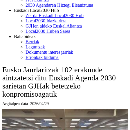
2030 Agendaren Hiztegi Eleaniztuna
Euskadi Local2030 Hub
Zer da Euskadi Local2030 Hub
Local2030 Idazkaritza
GJHen aldeko Euskal Aliantza
Local2030 Huben Sarea
Baliabideak
Berriak
Laguntzak
Dokumentu interesgarriak
Erronkak bilduma
Eusko Jaurlaritzak 102 erakunde
aintzatetsi ditu Euskadi Agenda 2030
sarietan GJHak betetzeko
konpromisoagatik
Argitalpen-data:
2026/04/29