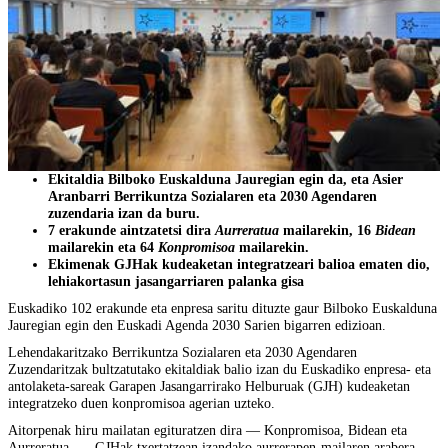
Ekitaldia Bilboko Euskalduna Jauregian egin da, eta Asier
Aranbarri Berrikuntza Sozialaren eta 2030 Agendaren
zuzendaria izan da buru.
7 erakunde aintzatetsi dira
Aurreratua
mailarekin, 16
Bidean
mailarekin eta 64
Konpromisoa
mailarekin.
Ekimenak GJHak kudeaketan integratzeari balioa ematen dio,
lehiakortasun jasangarriaren palanka gisa
Euskadiko 102 erakunde eta enpresa saritu dituzte gaur Bilboko Euskalduna
Jauregian egin den Euskadi Agenda 2030 Sarien bigarren edizioan.
Lehendakaritzako Berrikuntza Sozialaren eta 2030 Agendaren
Zuzendaritzak bultzatutako ekitaldiak balio izan du Euskadiko enpresa- eta
antolaketa-sareak Garapen Jasangarrirako Helburuak (GJH) kudeaketan
integratzeko duen konpromisoa agerian uzteko.
Aitorpenak hiru mailatan egituratzen dira — Konpromisoa, Bidean eta
Aurreratua —, GJHak txertatzean izandako aurrerapen-mailaren arabera.