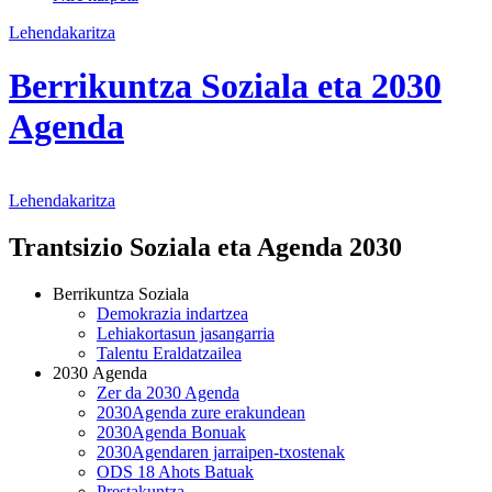
Lehendakaritza
Berrikuntza Soziala eta 2030
Agenda
Lehendakaritza
Trantsizio Soziala eta Agenda 2030
Berrikuntza Soziala
Demokrazia indartzea
Lehiakortasun jasangarria
Talentu Eraldatzailea
2030 Agenda
Zer da 2030 Agenda
2030Agenda zure erakundean
2030Agenda Bonuak
2030Agendaren jarraipen-txostenak
ODS 18 Ahots Batuak
Prestakuntza