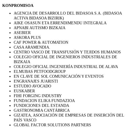
KONPROMISOA
AGENCIA DE DESARROLLO DEL BIDASOA S.A. (BIDASOA
ACTIVA BIDASOA BIZIRIK)
AIKE OSASUN ETA ERRENDIMENDU INTEGRALA
APNABI AUTISMO BIZKAIA
ASEBIER
ASKORA PLUS
CAF POWER & AUTOMATION
CASA ARAMENDIA.
CENTRO VASCO DE TRANSFUSIÓN Y TEJIDOS HUMANOS
COLEGIO OFICIAL DE INGENIEROS INDUSTRIALES DE
BIZKAIA
COLEGIO OFICIAL INGENIERÍA INDUSTRIAL DE ALAVA
ELMUBAS PETFOODGROUP
EN CLAVE DE SOL COMUNICACIÓN Y EVENTOS
ENGRANAJES JUARISTI
ESTUDIO AVOCADO
EUSKABER
FIHI FORGING INDUSTRY
FUNDACION ELIKA FUNDAZIOA
FUNDICIONES DEL ESTANDA
GASTRONOMIA CANTÁBRICA
GIZATEA, ASOCIACIÓN DE EMPRESAS DE INSERCIÓN DEL
PAÍS VASCO
GLOBAL FACTOR SOLUTIONS PARTNERS