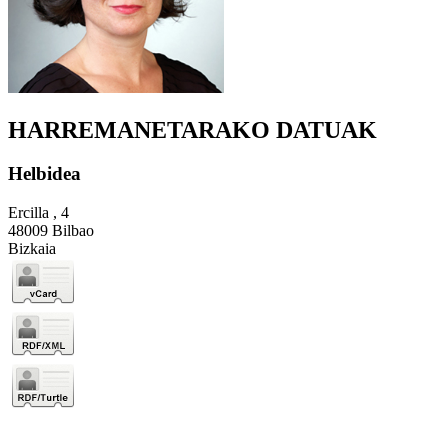
HARREMANETARAKO DATUAK
Helbidea
Ercilla , 4
48009 Bilbao
Bizkaia