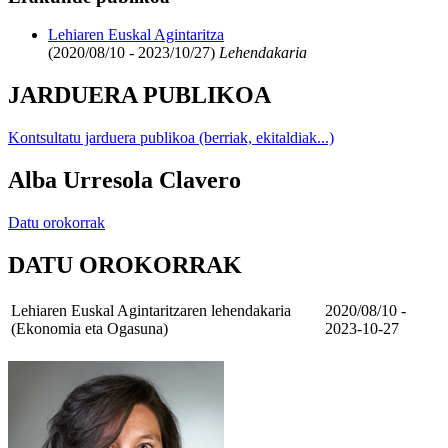
Lehiaren Euskal Agintaritza
(2020/08/10 - 2023/10/27)
Lehendakaria
JARDUERA PUBLIKOA
Kontsultatu jarduera publikoa (berriak, ekitaldiak...)
Alba Urresola Clavero
Datu orokorrak
DATU OROKORRAK
Lehiaren Euskal Agintaritzaren lehendakaria
2020/08/10 -
(Ekonomia eta Ogasuna)
2023-10-27