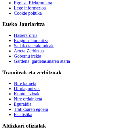
Egoitza Elektronikoa
Lege informazioa
Cookie politika
Eusko Jaurlaritza
Hasiera-orria
Ezagutu Jaurlaritza
Sailak eta erakundeak
Arreta Zerbitzua
Gobernu irekia
Gardena, gardetasunaren ataria
Tramiteak eta zerbitzuak
Nire karpeta
Dirulaguntzak
Kontratazioak
Nire ordainketa
Eguraldia
Trafikoaren egoera
Estatistika
Aldizkari ofizialak