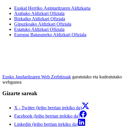
Euskal Herriko Agintaritzaren Aldizkaria
Arabako Aldizkari Ofiziala
Bizkaiko Aldizkari Ofiziala
Gipuzkoako Aldizkari Ofiziala
Estatuko Aldizkari Ofiziala
Europar Batasuneko Aldizkari Ofiziala
Eusko Jaurlaritzaren Web Zerbitzuak
garatutako eta kudeatutako
webgunea
Gizarte sareak
X - Twitter (leiho berrian irekiko da)
Facebook (leiho berrian irekiko da)
Linkedin (leiho berrian irekiko da)