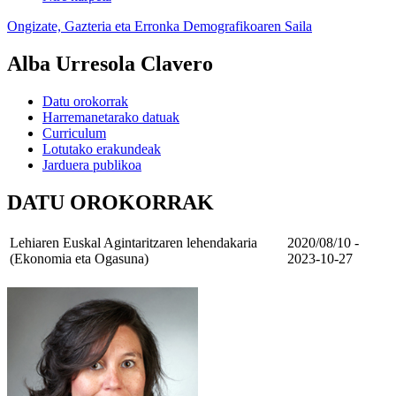
Ongizate, Gazteria eta Erronka Demografikoaren Saila
Alba Urresola Clavero
Datu orokorrak
Harremanetarako datuak
Curriculum
Lotutako erakundeak
Jarduera publikoa
DATU OROKORRAK
Lehiaren Euskal Agintaritzaren lehendakaria
2020/08/10 -
(Ekonomia eta Ogasuna)
2023-10-27