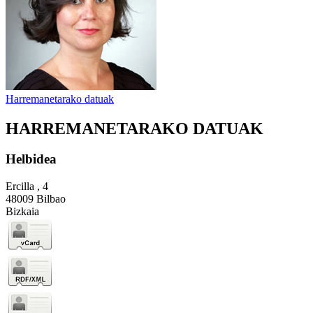
Harremanetarako datuak
HARREMANETARAKO DATUAK
Helbidea
Ercilla , 4
48009 Bilbao
Bizkaia