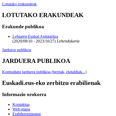
Lotutako erakundeak
LOTUTAKO ERAKUNDEAK
Erakunde publikoa
Lehiaren Euskal Agintaritza
(2020/08/10 - 2023/10/27)
Lehendakaria
Jarduera publikoa
JARDUERA PUBLIKOA
Kontsultatu jarduera publikoa (berriak, ekitaldiak...)
Euskadi.eus-eko zerbitzu erabilienak
Informazio orokorra
Kontaktua
Web-mapa
Erabilerraztasuna