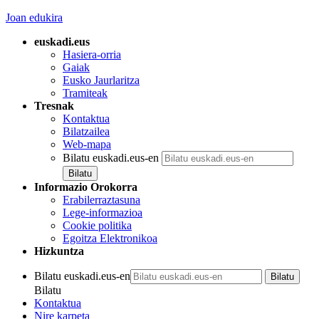
Joan edukira
euskadi.eus
Hasiera-orria
Gaiak
Eusko Jaurlaritza
Tramiteak
Tresnak
Kontaktua
Bilatzailea
Web-mapa
Bilatu euskadi.eus-en
Informazio Orokorra
Erabilerraztasuna
Lege-informazioa
Cookie politika
Egoitza Elektronikoa
Hizkuntza
Bilatu euskadi.eus-en
Bilatu
Kontaktua
Nire karpeta