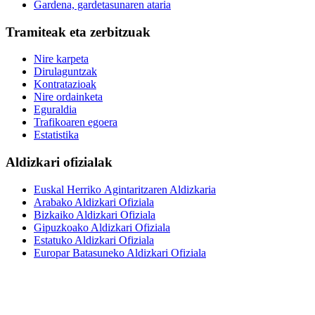
Gardena, gardetasunaren ataria
Tramiteak eta zerbitzuak
Nire karpeta
Dirulaguntzak
Kontratazioak
Nire ordainketa
Eguraldia
Trafikoaren egoera
Estatistika
Aldizkari ofizialak
Euskal Herriko Agintaritzaren Aldizkaria
Arabako Aldizkari Ofiziala
Bizkaiko Aldizkari Ofiziala
Gipuzkoako Aldizkari Ofiziala
Estatuko Aldizkari Ofiziala
Europar Batasuneko Aldizkari Ofiziala