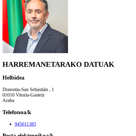
HARREMANETARAKO DATUAK
Helbidea
Donostia-San Sebastián , 1
01010 Vitoria-Gasteiz
Araba
Telefonoa/k
945011385
Posta elektronikoa/k