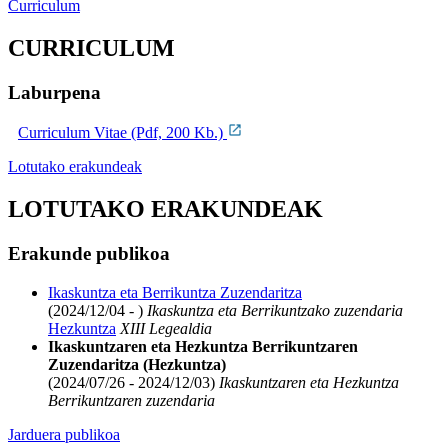
Curriculum
CURRICULUM
Laburpena
Curriculum Vitae (Pdf, 200 Kb.)
Lotutako erakundeak
LOTUTAKO ERAKUNDEAK
Erakunde publikoa
Ikaskuntza eta Berrikuntza Zuzendaritza
(2024/12/04 - )
Ikaskuntza eta Berrikuntzako zuzendaria
Hezkuntza
XIII Legealdia
Ikaskuntzaren eta Hezkuntza Berrikuntzaren
Zuzendaritza (Hezkuntza)
(2024/07/26 - 2024/12/03)
Ikaskuntzaren eta Hezkuntza
Berrikuntzaren zuzendaria
Jarduera publikoa