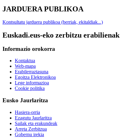
JARDUERA PUBLIKOA
Kontsultatu jarduera publikoa (berriak, ekitaldiak...)
Euskadi.eus-eko zerbitzu erabilienak
Informazio orokorra
Kontaktua
Web-mapa
Erabilerraztasuna
Egoitza Elektronikoa
Lege informazioa
Cookie politika
Eusko Jaurlaritza
Hasiera-orria
Ezagutu Jaurlaritza
Sailak eta erakundeak
Arreta Zerbitzua
Gobernu irekia