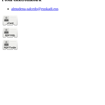
almudena-salcedo@euskadi.eus