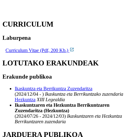
CURRICULUM
Laburpena
Curriculum Vitae (Pdf, 200 Kb.)
LOTUTAKO ERAKUNDEAK
Erakunde publikoa
Ikaskuntza eta Berrikuntza Zuzendaritza
(2024/12/04 - )
Ikaskuntza eta Berrikuntzako zuzendaria
Hezkuntza
XIII Legealdia
Ikaskuntzaren eta Hezkuntza Berrikuntzaren
Zuzendaritza (Hezkuntza)
(2024/07/26 - 2024/12/03)
Ikaskuntzaren eta Hezkuntza
Berrikuntzaren zuzendaria
JARDUERA PUBLIKOA