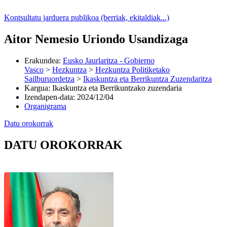
Kontsultatu jarduera publikoa (berriak, ekitaldiak...)
Aitor Nemesio Uriondo Usandizaga
Erakundea
:
Eusko Jaurlaritza - Gobierno
Vasco
>
Hezkuntza
>
Hezkuntza Politiketako
Sailburuordetza
>
Ikaskuntza eta Berrikuntza Zuzendaritza
Kargua
:
Ikaskuntza eta Berrikuntzako zuzendaria
Izendapen-data
:
2024/12/04
Organigrama
Datu orokorrak
DATU OROKORRAK