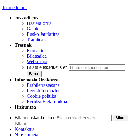
Joan edukira
euskadi.eus
Hasiera-orria
Gaiak
Eusko Jaurlaritza
Tramiteak
Tresnak
Kontaktua
Bilatzailea
Web-mapa
Bilatu euskadi.eus-en
Informazio Orokorra
Erabilerraztasuna
Lege-informazioa
Cookie politika
Egoitza Elektronikoa
Hizkuntza
Bilatu euskadi.eus-en
Bilatu
Kontaktua
Nire karpeta