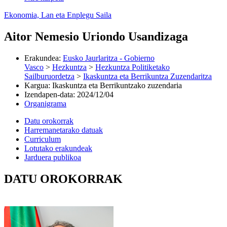
Ekonomia, Lan eta Enplegu Saila
Aitor Nemesio Uriondo Usandizaga
Erakundea
:
Eusko Jaurlaritza - Gobierno
Vasco
>
Hezkuntza
>
Hezkuntza Politiketako
Sailburuordetza
>
Ikaskuntza eta Berrikuntza Zuzendaritza
Kargua
:
Ikaskuntza eta Berrikuntzako zuzendaria
Izendapen-data
:
2024/12/04
Organigrama
Datu orokorrak
Harremanetarako datuak
Curriculum
Lotutako erakundeak
Jarduera publikoa
DATU OROKORRAK