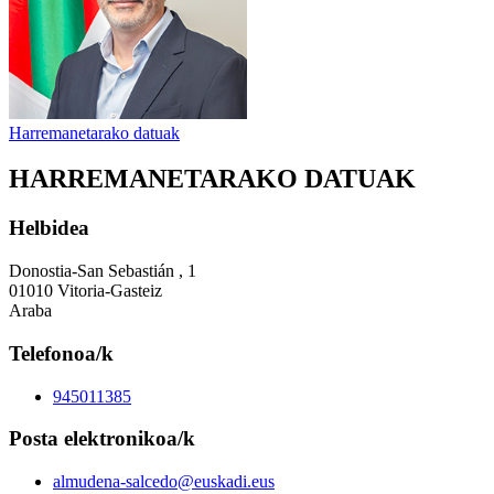
Harremanetarako datuak
HARREMANETARAKO DATUAK
Helbidea
Donostia-San Sebastián , 1
01010 Vitoria-Gasteiz
Araba
Telefonoa/k
945011385
Posta elektronikoa/k
almudena-salcedo@euskadi.eus