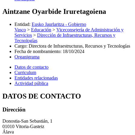
Aintzane Oyarbide Iruretagoiena
Entidad
:
Eusko Jaurlaritza - Gobierno
Vasco
>
Educación
>
Viceconsejería de Administración y
Servicios
>
Dirección de Infraestructuras, Recursos y
Tecnologías
Cargo
:
Directora de Infraestructuras, Recursos y Tecnologías
Fecha de nombramiento
:
18/10/2024
Organigrama
Datos de contacto
Curriculum
Entidades relacionadas
Actividad pública
DATOS DE CONTACTO
Dirección
Donostia-San Sebastián, 1
01010 Vitoria-Gasteiz
Álava