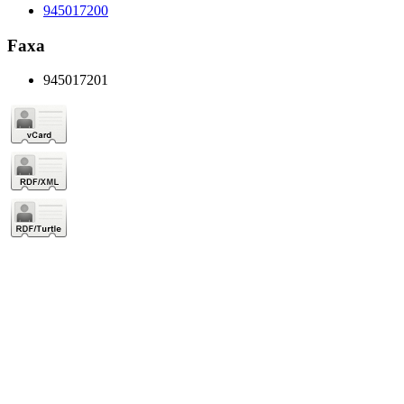
945017200
Faxa
945017201