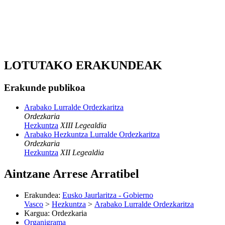
LOTUTAKO ERAKUNDEAK
Erakunde publikoa
Arabako Lurralde Ordezkaritza
Ordezkaria
Hezkuntza
XIII Legealdia
Arabako Hezkuntza Lurralde Ordezkaritza
Ordezkaria
Hezkuntza
XII Legealdia
Aintzane Arrese Arratibel
Erakundea
:
Eusko Jaurlaritza - Gobierno
Vasco
>
Hezkuntza
>
Arabako Lurralde Ordezkaritza
Kargua
:
Ordezkaria
Organigrama