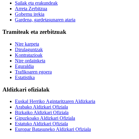
Sailak eta erakundeak
Arreta Zerbitzua
Gobernu irekia
Gardena, gardetasunaren ataria
Tramiteak eta zerbitzuak
Nire karpeta
Dirulaguntzak
Kontratazioak
Nire ordainketa
Eguraldia
Trafikoaren egoera
Estatistika
Aldizkari ofizialak
Euskal Herriko Agintaritzaren Aldizkaria
Arabako Aldizkari Ofiziala
Bizkaiko Aldizkari Ofiziala
Gipuzkoako Aldizkari Ofiziala
Estatuko Aldizkari Ofiziala
Europar Batasuneko Aldizkari Ofiziala