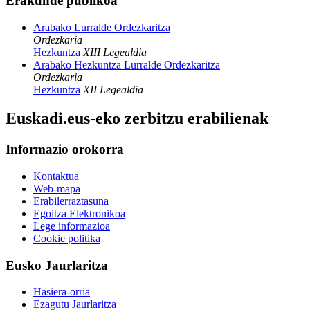
Erakunde publikoa
Arabako Lurralde Ordezkaritza
Ordezkaria
Hezkuntza
XIII Legealdia
Arabako Hezkuntza Lurralde Ordezkaritza
Ordezkaria
Hezkuntza
XII Legealdia
Euskadi.eus-eko zerbitzu erabilienak
Informazio orokorra
Kontaktua
Web-mapa
Erabilerraztasuna
Egoitza Elektronikoa
Lege informazioa
Cookie politika
Eusko Jaurlaritza
Hasiera-orria
Ezagutu Jaurlaritza