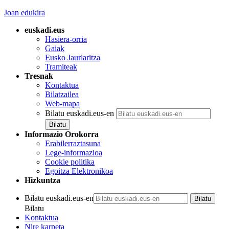
Joan edukira
euskadi.eus
Hasiera-orria
Gaiak
Eusko Jaurlaritza
Tramiteak
Tresnak
Kontaktua
Bilatzailea
Web-mapa
Bilatu euskadi.eus-en
Informazio Orokorra
Erabilerraztasuna
Lege-informazioa
Cookie politika
Egoitza Elektronikoa
Hizkuntza
Bilatu euskadi.eus-en
Bilatu
Kontaktua
Nire karpeta