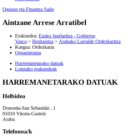
Ogasun eta Finantza Saila
Aintzane Arrese Arratibel
Erakundea
:
Eusko Jaurlaritza - Gobierno
Vasco
>
Hezkuntza
>
Arabako Lurralde Ordezkaritza
Kargua
:
Ordezkaria
Organigrama
Harremanetarako datuak
Lotutako erakundeak
HARREMANETARAKO DATUAK
Helbidea
Donostia-San Sebastián , 1
01010 Vitoria-Gasteiz
Araba
Telefonoa/k