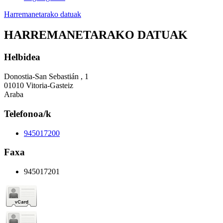
Harremanetarako datuak
HARREMANETARAKO DATUAK
Helbidea
Donostia-San Sebastián , 1
01010 Vitoria-Gasteiz
Araba
Telefonoa/k
945017200
Faxa
945017201