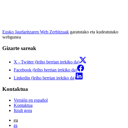
Eusko Jaurlaritzaren Web Zerbitzuak
garatutako eta kudeatutako
webgunea
Gizarte sareak
X - Twitter (leiho berrian irekiko da)
Facebook (leiho berrian irekiko da)
Linkedin (leiho berrian irekiko da)
Kontaktua
Versión en español
Kontaktua
Itzuli gora
eu
es