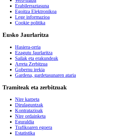
Web-mapa
Erabilerraztasuna
Egoitza Elektronikoa
Lege informazioa
Cookie politika
Eusko Jaurlaritza
Hasiera-orria
Ezagutu Jaurlaritza
Sailak eta erakundeak
Arreta Zerbitzua
Gobernu irekia
Gardena, gardetasunaren ataria
Tramiteak eta zerbitzuak
Nire karpeta
Dirulaguntzak
Kontratazioak
Nire ordainketa
Eguraldia
Trafikoaren egoera
Estatistika