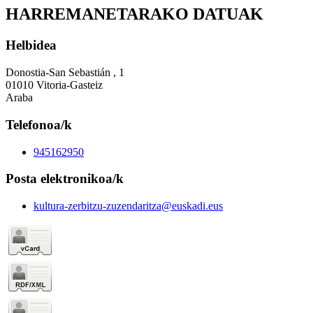
HARREMANETARAKO DATUAK
Helbidea
Donostia-San Sebastián , 1
01010 Vitoria-Gasteiz
Araba
Telefonoa/k
945162950
Posta elektronikoa/k
kultura-zerbitzu-zuzendaritza@euskadi.eus