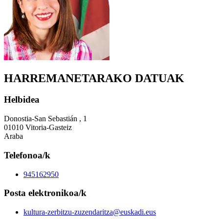
HARREMANETARAKO DATUAK
Helbidea
Donostia-San Sebastián , 1
01010 Vitoria-Gasteiz
Araba
Telefonoa/k
945162950
Posta elektronikoa/k
kultura-zerbitzu-zuzendaritza@euskadi.eus