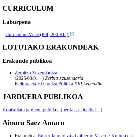
CURRICULUM
Laburpena
Curriculum Vitae (Pdf, 200 Kb.)
LOTUTAKO ERAKUNDEAK
Erakunde publikoa
Zerbitzu Zuzendaritza
(2025/03/01 - )
Zerbitzu zuzendaria
Kultura eta Hizkuntza Politika
XIII Legealdia
JARDUERA PUBLIKOA
Kontsultatu jarduera publikoa (berriak, ekitaldiak...)
Ainara Saez Amaro
Erakundea
:
Eusko Jaurlaritza - Gobierno Vasco
>
Kultura eta