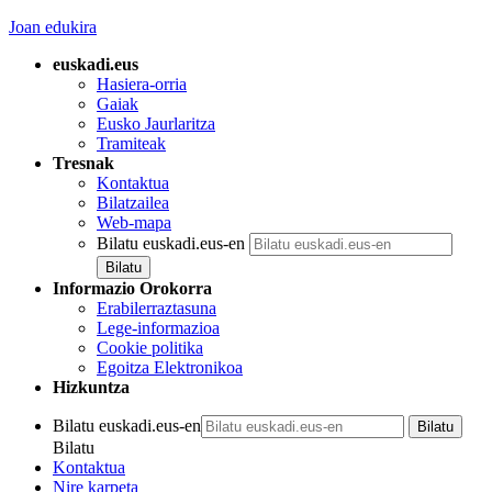
Joan edukira
euskadi.eus
Hasiera-orria
Gaiak
Eusko Jaurlaritza
Tramiteak
Tresnak
Kontaktua
Bilatzailea
Web-mapa
Bilatu euskadi.eus-en
Informazio Orokorra
Erabilerraztasuna
Lege-informazioa
Cookie politika
Egoitza Elektronikoa
Hizkuntza
Bilatu euskadi.eus-en
Bilatu
Kontaktua
Nire karpeta