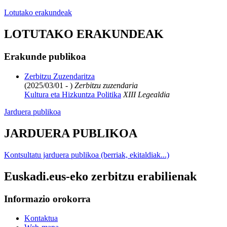
Lotutako erakundeak
LOTUTAKO ERAKUNDEAK
Erakunde publikoa
Zerbitzu Zuzendaritza
(2025/03/01 - )
Zerbitzu zuzendaria
Kultura eta Hizkuntza Politika
XIII Legealdia
Jarduera publikoa
JARDUERA PUBLIKOA
Kontsultatu jarduera publikoa (berriak, ekitaldiak...)
Euskadi.eus-eko zerbitzu erabilienak
Informazio orokorra
Kontaktua