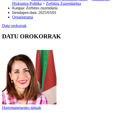
Hizkuntza Politika
>
Zerbitzu Zuzendaritza
Kargua
:
Zerbitzu zuzendaria
Izendapen-data
:
2025/03/01
Organigrama
Datu orokorrak
DATU OROKORRAK
Harremanetarako datuak