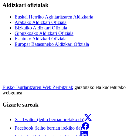
Aldizkari ofizialak
Euskal Herriko Agintaritzaren Aldizkaria
Arabako Aldizkari Ofiziala
Bizkaiko Aldizkari Ofiziala
Gipuzkoako Aldizkari Ofiziala
Estatuko Aldizkari Ofiziala
Europar Batasuneko Aldizkari Ofiziala
Eusko Jaurlaritzaren Web Zerbitzuak
garatutako eta kudeatutako
webgunea
Gizarte sareak
X - Twitter (leiho berrian irekiko da)
Facebook (leiho berrian irekiko da)