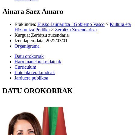
Ainara Saez Amaro
Erakundea
:
Eusko Jaurlaritza - Gobierno Vasco
>
Kultura eta
Hizkuntza Politika
>
Zerbitzu Zuzendaritza
Kargua
:
Zerbitzu zuzendaria
Izendapen-data
:
2025/03/01
Organigrama
Datu orokorrak
Harremanetarako datuak
Curriculum
Lotutako erakundeak
Jarduera publikoa
DATU OROKORRAK