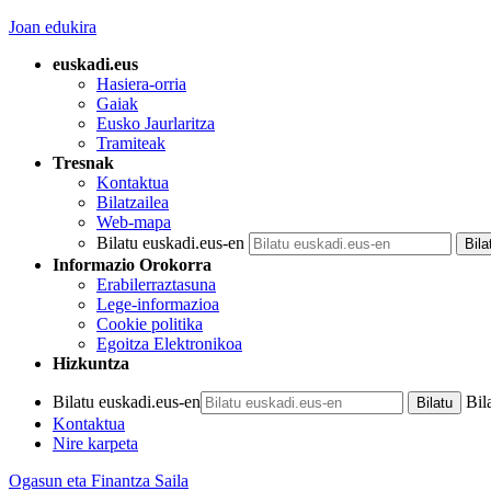
Joan edukira
euskadi.eus
Hasiera-orria
Gaiak
Eusko Jaurlaritza
Tramiteak
Tresnak
Kontaktua
Bilatzailea
Web-mapa
Bilatu euskadi.eus-en
Informazio Orokorra
Erabilerraztasuna
Lege-informazioa
Cookie politika
Egoitza Elektronikoa
Hizkuntza
Bilatu euskadi.eus-en
Bil
Kontaktua
Nire karpeta
Ogasun eta Finantza Saila