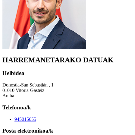
HARREMANETARAKO DATUAK
Helbidea
Donostia-San Sebastián , 1
01010 Vitoria-Gasteiz
Araba
Telefonoa/k
945015655
Posta elektronikoa/k