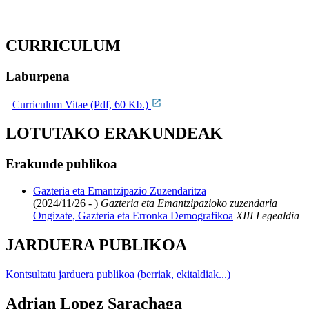
CURRICULUM
Laburpena
Curriculum Vitae (Pdf, 60 Kb.)
LOTUTAKO ERAKUNDEAK
Erakunde publikoa
Gazteria eta Emantzipazio Zuzendaritza
(2024/11/26 - )
Gazteria eta Emantzipazioko zuzendaria
Ongizate, Gazteria eta Erronka Demografikoa
XIII Legealdia
JARDUERA PUBLIKOA
Kontsultatu jarduera publikoa (berriak, ekitaldiak...)
Adrian Lopez Sarachaga