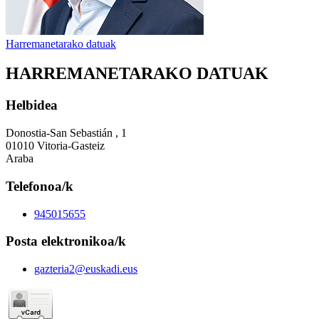
Harremanetarako datuak
HARREMANETARAKO DATUAK
Helbidea
Donostia-San Sebastián , 1
01010 Vitoria-Gasteiz
Araba
Telefonoa/k
945015655
Posta elektronikoa/k
gazteria2@euskadi.eus