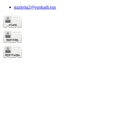
gazteria2@euskadi.eus