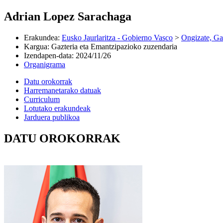
Adrian Lopez Sarachaga
Erakundea
:
Eusko Jaurlaritza - Gobierno Vasco
>
Ongizate, Ga
Kargua
:
Gazteria eta Emantzipazioko zuzendaria
Izendapen-data
:
2024/11/26
Organigrama
Datu orokorrak
Harremanetarako datuak
Curriculum
Lotutako erakundeak
Jarduera publikoa
DATU OROKORRAK