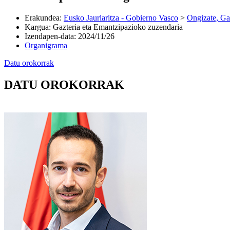
Erakundea
:
Eusko Jaurlaritza - Gobierno Vasco
>
Ongizate, Ga
Kargua
:
Gazteria eta Emantzipazioko zuzendaria
Izendapen-data
:
2024/11/26
Organigrama
Datu orokorrak
DATU OROKORRAK