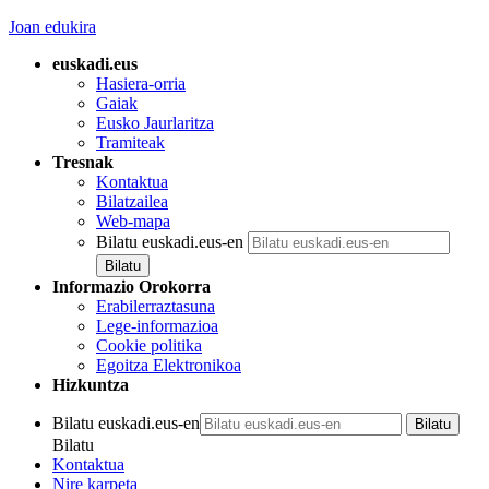
Joan edukira
euskadi.eus
Hasiera-orria
Gaiak
Eusko Jaurlaritza
Tramiteak
Tresnak
Kontaktua
Bilatzailea
Web-mapa
Bilatu euskadi.eus-en
Informazio Orokorra
Erabilerraztasuna
Lege-informazioa
Cookie politika
Egoitza Elektronikoa
Hizkuntza
Bilatu euskadi.eus-en
Bilatu
Kontaktua
Nire karpeta