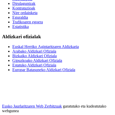
Dirulaguntzak
Kontratazioak
Nire ordainketa
Eguraldia
Trafikoaren egoera
Estatistika
Aldizkari ofizialak
Euskal Herriko Agintaritzaren Aldizkaria
Arabako Aldizkari Ofiziala
Bizkaiko Aldizkari Ofiziala
Gipuzkoako Aldizkari Ofiziala
Estatuko Aldizkari Ofiziala
Europar Batasuneko Aldizkari Ofiziala
Eusko Jaurlaritzaren Web Zerbitzuak
garatutako eta kudeatutako
webgunea