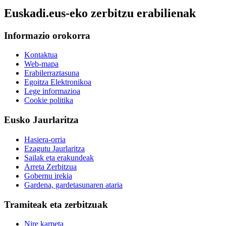
Euskadi.eus-eko zerbitzu erabilienak
Informazio orokorra
Kontaktua
Web-mapa
Erabilerraztasuna
Egoitza Elektronikoa
Lege informazioa
Cookie politika
Eusko Jaurlaritza
Hasiera-orria
Ezagutu Jaurlaritza
Sailak eta erakundeak
Arreta Zerbitzua
Gobernu irekia
Gardena, gardetasunaren ataria
Tramiteak eta zerbitzuak
Nire karpeta