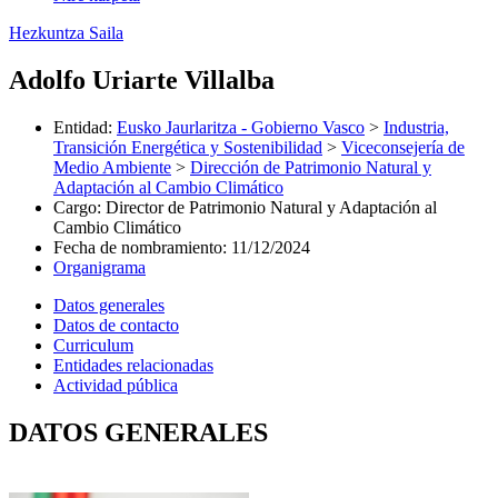
Hezkuntza Saila
Adolfo Uriarte Villalba
Entidad
:
Eusko Jaurlaritza - Gobierno Vasco
>
Industria,
Transición Energética y Sostenibilidad
>
Viceconsejería de
Medio Ambiente
>
Dirección de Patrimonio Natural y
Adaptación al Cambio Climático
Cargo
:
Director de Patrimonio Natural y Adaptación al
Cambio Climático
Fecha de nombramiento
:
11/12/2024
Organigrama
Datos generales
Datos de contacto
Curriculum
Entidades relacionadas
Actividad pública
DATOS GENERALES