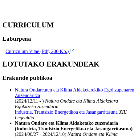
CURRICULUM
Laburpena
Curriculum Vitae (Pdf, 200 Kb.)
LOTUTAKO ERAKUNDEAK
Erakunde publikoa
Natura Ondarearen eta Klima Aldaketarekiko Egoitzapenaren
Zuzendaritza
(2024/12/11 - )
Natura Ondare eta Klima Aldaketara
Egokitzeko zuzendaria
Industria, Trantsizio Energetikoa eta Jasangarritasuna
XIII
Legealdia
Natura Ondare eta Klima Aldaketako zuzendaria
(Industria, Trantsizio Energetikoa eta Jasangarritasuna)
(2024/06/27 - 2024/12/10)
Natura Ondare eta Klima