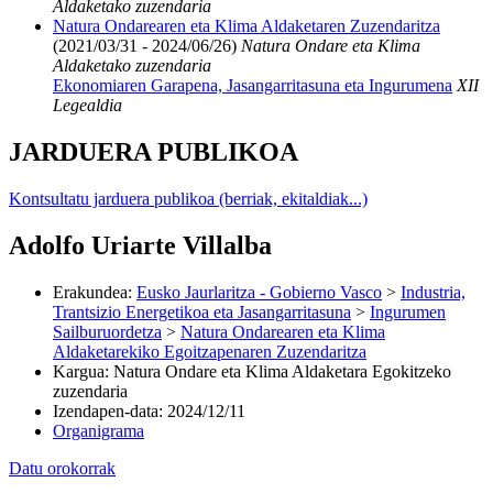
Aldaketako zuzendaria
Natura Ondarearen eta Klima Aldaketaren Zuzendaritza
(2021/03/31 - 2024/06/26)
Natura Ondare eta Klima
Aldaketako zuzendaria
Ekonomiaren Garapena, Jasangarritasuna eta Ingurumena
XII
Legealdia
JARDUERA PUBLIKOA
Kontsultatu jarduera publikoa (berriak, ekitaldiak...)
Adolfo Uriarte Villalba
Erakundea
:
Eusko Jaurlaritza - Gobierno Vasco
>
Industria,
Trantsizio Energetikoa eta Jasangarritasuna
>
Ingurumen
Sailburuordetza
>
Natura Ondarearen eta Klima
Aldaketarekiko Egoitzapenaren Zuzendaritza
Kargua
:
Natura Ondare eta Klima Aldaketara Egokitzeko
zuzendaria
Izendapen-data
:
2024/12/11
Organigrama
Datu orokorrak