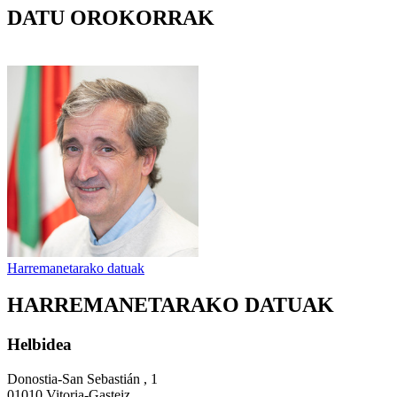
DATU OROKORRAK
Harremanetarako datuak
HARREMANETARAKO DATUAK
Helbidea
Donostia-San Sebastián , 1
01010 Vitoria-Gasteiz