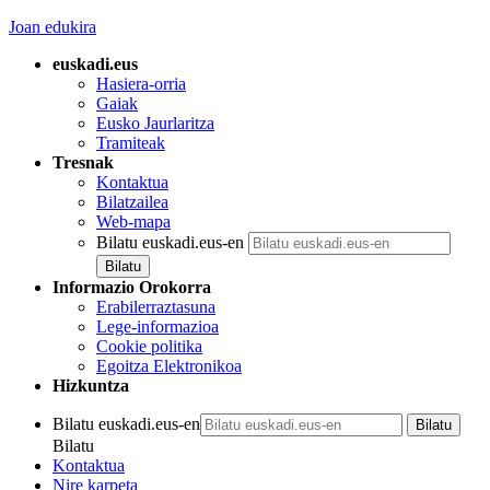
Joan edukira
euskadi.eus
Hasiera-orria
Gaiak
Eusko Jaurlaritza
Tramiteak
Tresnak
Kontaktua
Bilatzailea
Web-mapa
Bilatu euskadi.eus-en
Informazio Orokorra
Erabilerraztasuna
Lege-informazioa
Cookie politika
Egoitza Elektronikoa
Hizkuntza
Bilatu euskadi.eus-en
Bilatu
Kontaktua
Nire karpeta