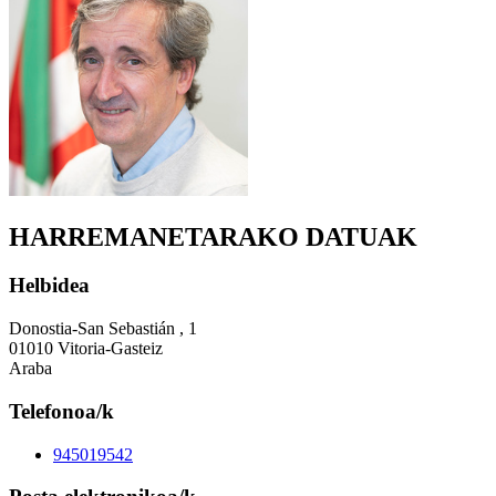
HARREMANETARAKO DATUAK
Helbidea
Donostia-San Sebastián , 1
01010 Vitoria-Gasteiz
Araba
Telefonoa/k
945019542