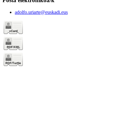
Posta elektronikoa/k
adolfo.uriarte@euskadi.eus