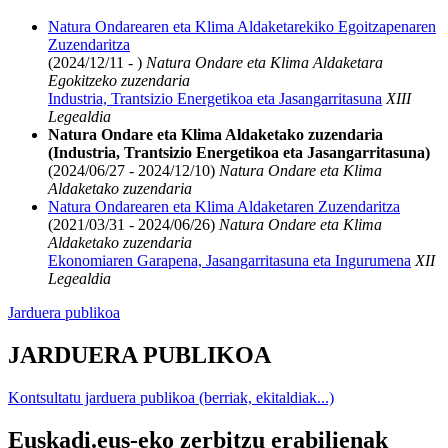
Natura Ondarearen eta Klima Aldaketarekiko Egoitzapenaren
Zuzendaritza
(2024/12/11 - )
Natura Ondare eta Klima Aldaketara
Egokitzeko zuzendaria
Industria, Trantsizio Energetikoa eta Jasangarritasuna
XIII
Legealdia
Natura Ondare eta Klima Aldaketako zuzendaria
(Industria, Trantsizio Energetikoa eta Jasangarritasuna)
(2024/06/27 - 2024/12/10)
Natura Ondare eta Klima
Aldaketako zuzendaria
Natura Ondarearen eta Klima Aldaketaren Zuzendaritza
(2021/03/31 - 2024/06/26)
Natura Ondare eta Klima
Aldaketako zuzendaria
Ekonomiaren Garapena, Jasangarritasuna eta Ingurumena
XII
Legealdia
Jarduera publikoa
JARDUERA PUBLIKOA
Kontsultatu jarduera publikoa (berriak, ekitaldiak...)
Euskadi.eus-eko zerbitzu erabilienak