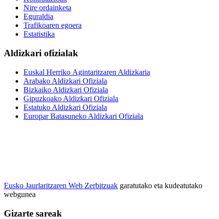
Nire ordainketa
Eguraldia
Trafikoaren egoera
Estatistika
Aldizkari ofizialak
Euskal Herriko Agintaritzaren Aldizkaria
Arabako Aldizkari Ofiziala
Bizkaiko Aldizkari Ofiziala
Gipuzkoako Aldizkari Ofiziala
Estatuko Aldizkari Ofiziala
Europar Batasuneko Aldizkari Ofiziala
Eusko Jaurlaritzaren Web Zerbitzuak
garatutako eta kudeatutako
webgunea
Gizarte sareak