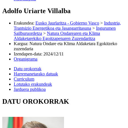
Adolfo Uriarte Villalba
Erakundea
:
Eusko Jaurlaritza - Gobierno Vasco
>
Industria,
Trantsizio Energetikoa eta Jasangarritasuna
>
Ingurumen
Sailburuordetza
>
Natura Ondarearen eta Klima
Aldaketarekiko Egoitzapenaren Zuzendaritza
Kargua
:
Natura Ondare eta Klima Aldaketara Egokitzeko
zuzendaria
Izendapen-data
:
2024/12/11
Organigrama
Datu orokorrak
Harremanetarako datuak
Curriculum
Lotutako erakundeak
Jarduera publikoa
DATU OROKORRAK