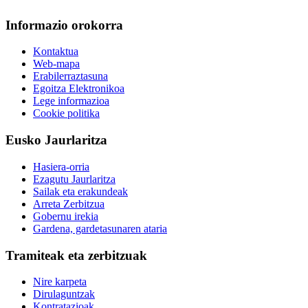
Informazio orokorra
Kontaktua
Web-mapa
Erabilerraztasuna
Egoitza Elektronikoa
Lege informazioa
Cookie politika
Eusko Jaurlaritza
Hasiera-orria
Ezagutu Jaurlaritza
Sailak eta erakundeak
Arreta Zerbitzua
Gobernu irekia
Gardena, gardetasunaren ataria
Tramiteak eta zerbitzuak
Nire karpeta
Dirulaguntzak
Kontratazioak