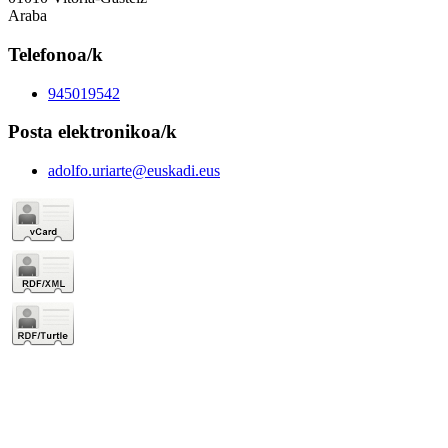
Araba
Telefonoa/k
945019542
Posta elektronikoa/k
adolfo.uriarte@euskadi.eus