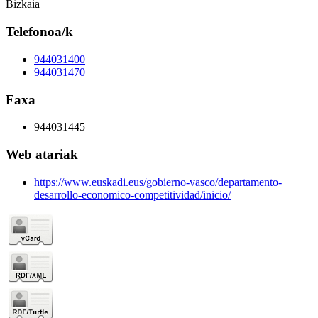
Bizkaia
Telefonoa/k
944031400
944031470
Faxa
944031445
Web atariak
https://www.euskadi.eus/gobierno-vasco/departamento-
desarrollo-economico-competitividad/inicio/