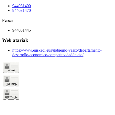
944031400
944031470
Faxa
944031445
Web atariak
https://www.euskadi.eus/gobierno-vasco/departamento-
desarrollo-economico-competitividad/inicio/