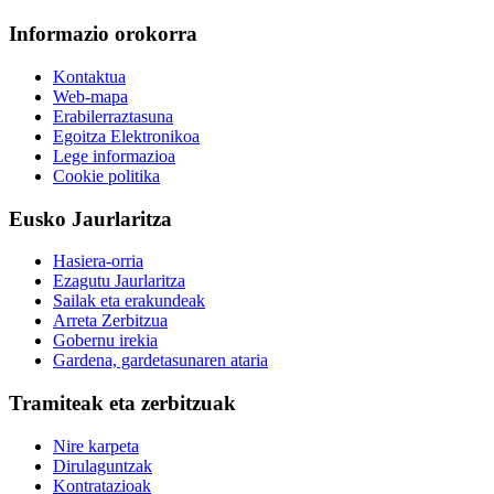
Informazio orokorra
Kontaktua
Web-mapa
Erabilerraztasuna
Egoitza Elektronikoa
Lege informazioa
Cookie politika
Eusko Jaurlaritza
Hasiera-orria
Ezagutu Jaurlaritza
Sailak eta erakundeak
Arreta Zerbitzua
Gobernu irekia
Gardena, gardetasunaren ataria
Tramiteak eta zerbitzuak
Nire karpeta
Dirulaguntzak
Kontratazioak