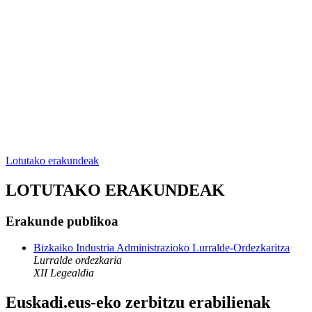
Lotutako erakundeak
LOTUTAKO ERAKUNDEAK
Erakunde publikoa
Bizkaiko Industria Administrazioko Lurralde-Ordezkaritza
Lurralde ordezkaria
XII Legealdia
Euskadi.eus-eko zerbitzu erabilienak