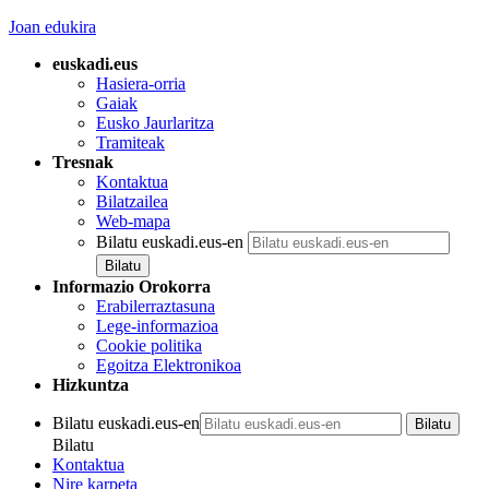
Joan edukira
euskadi.eus
Hasiera-orria
Gaiak
Eusko Jaurlaritza
Tramiteak
Tresnak
Kontaktua
Bilatzailea
Web-mapa
Bilatu euskadi.eus-en
Informazio Orokorra
Erabilerraztasuna
Lege-informazioa
Cookie politika
Egoitza Elektronikoa
Hizkuntza
Bilatu euskadi.eus-en
Bilatu
Kontaktua
Nire karpeta