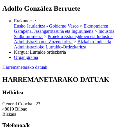
Adolfo González Berruete
Erakundea
:
Eusko Jaurlaritza - Gobierno Vasco
>
Ekonomiaren
Garapena, Jasangarritasuna eta Ingurumena
>
Industria
Sailburuordetza
>
Proiektu Estrategikoen eta Industria
Administrazioaren Zuzendaritza
>
Bizkaiko Industria
Administrazioko Lurralde-Ordezkaritza
Kargua
:
Lurralde ordezkaria
Organigrama
Harremanetarako datuak
HARREMANETARAKO DATUAK
Helbidea
General Concha , 23
48010 Bilbao
Bizkaia
Telefonoa/k