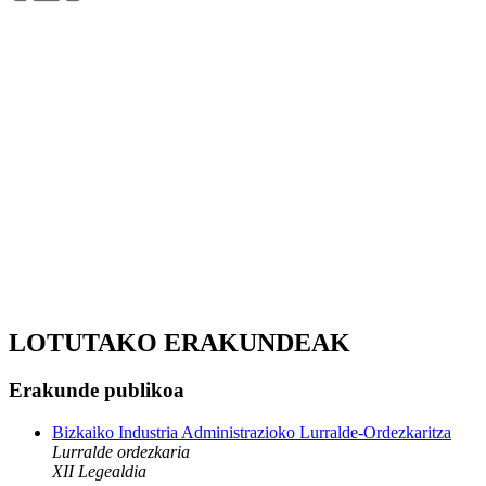
LOTUTAKO ERAKUNDEAK
Erakunde publikoa
Bizkaiko Industria Administrazioko Lurralde-Ordezkaritza
Lurralde ordezkaria
XII Legealdia