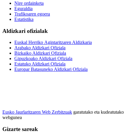
Nire ordainketa
Eguraldia
Trafikoaren egoera
Estatistika
Aldizkari ofizialak
Euskal Herriko Agintaritzaren Aldizkaria
Arabako Aldizkari Ofiziala
Bizkaiko Aldizkari Ofiziala
Gipuzkoako Aldizkari Ofiziala
Estatuko Aldizkari Ofiziala
Europar Batasuneko Aldizkari Ofiziala
Eusko Jaurlaritzaren Web Zerbitzuak
garatutako eta kudeatutako
webgunea
Gizarte sareak