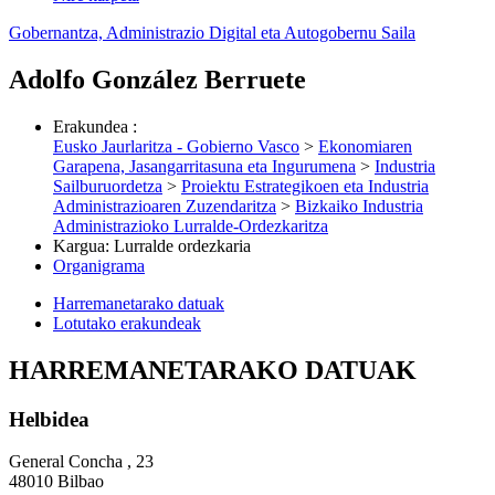
Gobernantza, Administrazio Digital eta Autogobernu Saila
Adolfo González Berruete
Erakundea
:
Eusko Jaurlaritza - Gobierno Vasco
>
Ekonomiaren
Garapena, Jasangarritasuna eta Ingurumena
>
Industria
Sailburuordetza
>
Proiektu Estrategikoen eta Industria
Administrazioaren Zuzendaritza
>
Bizkaiko Industria
Administrazioko Lurralde-Ordezkaritza
Kargua
:
Lurralde ordezkaria
Organigrama
Harremanetarako datuak
Lotutako erakundeak
HARREMANETARAKO DATUAK
Helbidea
General Concha , 23
48010 Bilbao