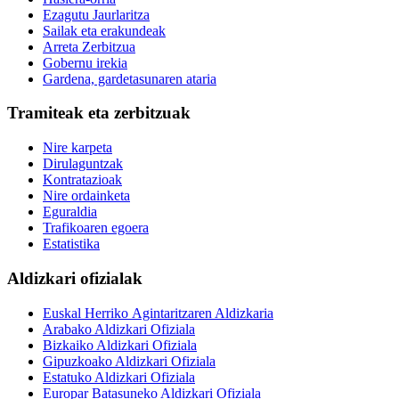
Ezagutu Jaurlaritza
Sailak eta erakundeak
Arreta Zerbitzua
Gobernu irekia
Gardena, gardetasunaren ataria
Tramiteak eta zerbitzuak
Nire karpeta
Dirulaguntzak
Kontratazioak
Nire ordainketa
Eguraldia
Trafikoaren egoera
Estatistika
Aldizkari ofizialak
Euskal Herriko Agintaritzaren Aldizkaria
Arabako Aldizkari Ofiziala
Bizkaiko Aldizkari Ofiziala
Gipuzkoako Aldizkari Ofiziala
Estatuko Aldizkari Ofiziala
Europar Batasuneko Aldizkari Ofiziala