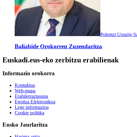
Polentzi Urquijo S
Baliabide Orokorren Zuzendaritza
Euskadi.eus-eko zerbitzu erabilienak
Informazio orokorra
Kontaktua
Web-mapa
Erabilerraztasuna
Egoitza Elektronikoa
Lege informazioa
Cookie politika
Eusko Jaurlaritza
Hasiera-orria