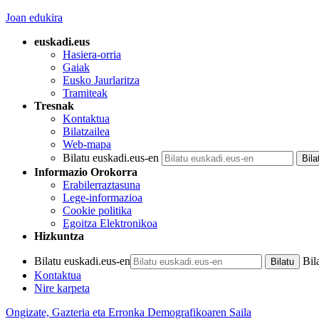
Joan edukira
euskadi.eus
Hasiera-orria
Gaiak
Eusko Jaurlaritza
Tramiteak
Tresnak
Kontaktua
Bilatzailea
Web-mapa
Bilatu euskadi.eus-en
Informazio Orokorra
Erabilerraztasuna
Lege-informazioa
Cookie politika
Egoitza Elektronikoa
Hizkuntza
Bilatu euskadi.eus-en
Bil
Kontaktua
Nire karpeta
Ongizate, Gazteria eta Erronka Demografikoaren Saila