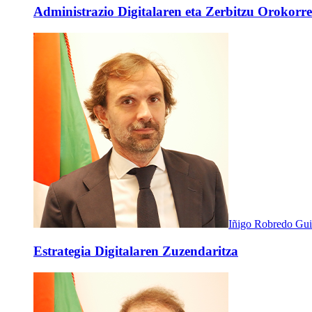
Administrazio Digitalaren eta Zerbitzu Orokorre
Iñigo Robredo Gu
Estrategia Digitalaren Zuzendaritza