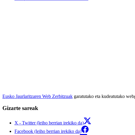
Eusko Jaurlaritzaren Web Zerbitzuak
garatutako eta kudeatutako we
Gizarte sareak
X - Twitter (leiho berrian irekiko da)
Facebook (leiho berrian irekiko da)