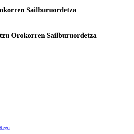
rokorren Sailburuordetza
bitzu Orokorren Sailburuordetza
 Rego