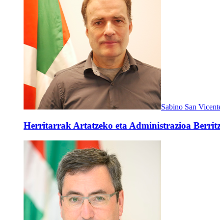
Sabino San Vicent
Herritarrak Artatzeko eta Administrazioa Berritz