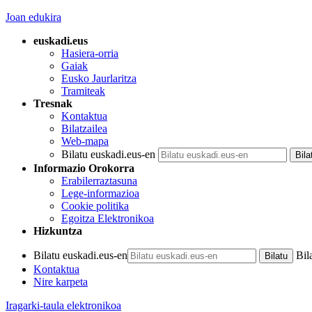
Joan edukira
euskadi.eus
Hasiera-orria
Gaiak
Eusko Jaurlaritza
Tramiteak
Tresnak
Kontaktua
Bilatzailea
Web-mapa
Bilatu euskadi.eus-en
Informazio Orokorra
Erabilerraztasuna
Lege-informazioa
Cookie politika
Egoitza Elektronikoa
Hizkuntza
Bilatu euskadi.eus-en
Bil
Kontaktua
Nire karpeta
Iragarki-taula elektronikoa