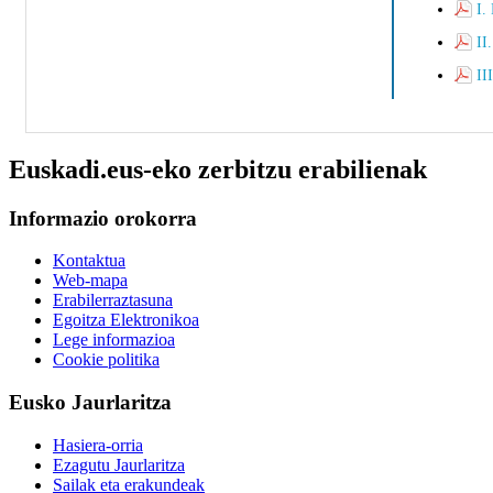
I.
II
II
Euskadi.eus-eko zerbitzu erabilienak
Informazio orokorra
Kontaktua
Web-mapa
Erabilerraztasuna
Egoitza Elektronikoa
Lege informazioa
Cookie politika
Eusko Jaurlaritza
Hasiera-orria
Ezagutu Jaurlaritza
Sailak eta erakundeak