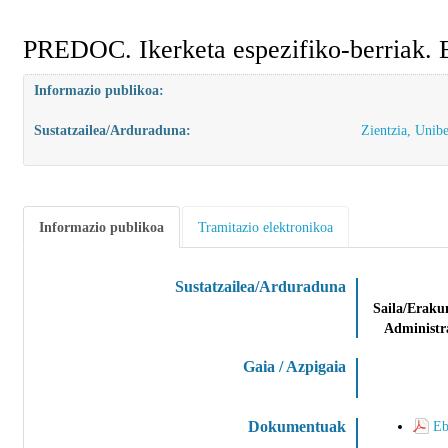
PREDOC. Ikerketa espezifiko-berriak. E
Informazio publikoa:
Sustatzailea/Arduraduna:
Zientzia, Unibe
Informazio publikoa
Tramitazio elektronikoa
Sustatzailea/Arduraduna
Administr
Gaia / Azpigaia
Dokumentuak
Eb