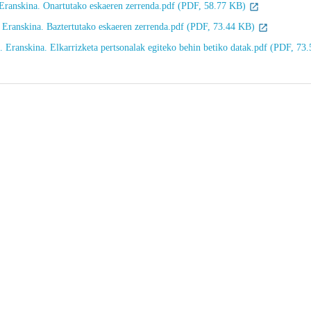
 Eranskina. Onartutako eskaeren zerrenda.pdf (PDF, 58.77 KB)
. Eranskina. Baztertutako eskaeren zerrenda.pdf (PDF, 73.44 KB)
I. Eranskina. Elkarrizketa pertsonalak egiteko behin betiko datak.pdf (PDF, 7