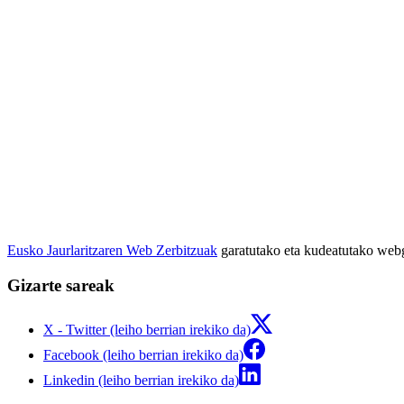
Eusko Jaurlaritzaren Web Zerbitzuak
garatutako eta kudeatutako we
Gizarte sareak
X - Twitter (leiho berrian irekiko da)
Facebook (leiho berrian irekiko da)
Linkedin (leiho berrian irekiko da)