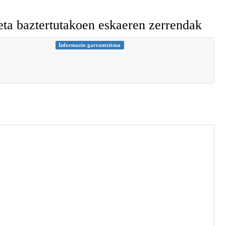
ta baztertutakoen eskaeren zerrendak
Informazio garrantzitsua