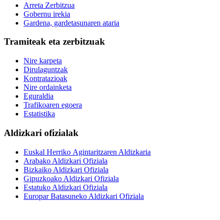
Arreta Zerbitzua
Gobernu irekia
Gardena, gardetasunaren ataria
Tramiteak eta zerbitzuak
Nire karpeta
Dirulaguntzak
Kontratazioak
Nire ordainketa
Eguraldia
Trafikoaren egoera
Estatistika
Aldizkari ofizialak
Euskal Herriko Agintaritzaren Aldizkaria
Arabako Aldizkari Ofiziala
Bizkaiko Aldizkari Ofiziala
Gipuzkoako Aldizkari Ofiziala
Estatuko Aldizkari Ofiziala
Europar Batasuneko Aldizkari Ofiziala