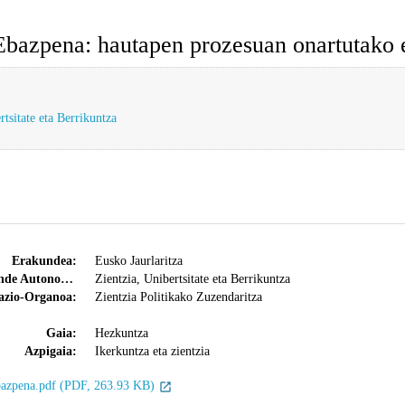
bazpena: hautapen prozesuan onartutako e
rtsitate eta Berrikuntza
Erakundea:
Eusko Jaurlaritza
Saila/Erakunde Autonomoa:
Zientzia, Unibertsitate eta Berrikuntza
azio-Organoa:
Zientzia Politikako Zuzendaritza
Gaia:
Hezkuntza
Azpigaia:
Ikerkuntza eta zientzia
azpena.pdf (PDF, 263.93 KB)