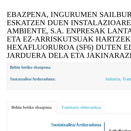
EBAZPENA, INGURUMEN SAILBU
ESKATZEN DUEN INSTALAZIOARE
AMBIENTE, S.A. ENPRESAK LAN
ETA EZ-ARRISKUTSUAK HARTZEK
HEXAFLUORUROA (SF6) DUTEN E
JARDUERA DELA ETA JAKINARA
Behin betiko ebazpena:
Sustatzailea/Arduraduna:
Industria, Tran
Behin betiko ebazpena
Tramitazio elektronikoa
Sustatzailea/Arduraduna