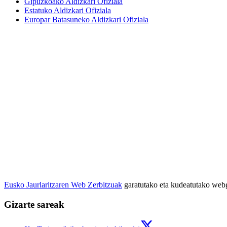
Gipuzkoako Aldizkari Ofiziala
Estatuko Aldizkari Ofiziala
Europar Batasuneko Aldizkari Ofiziala
Eusko Jaurlaritzaren Web Zerbitzuak
garatutako eta kudeatutako we
Gizarte sareak