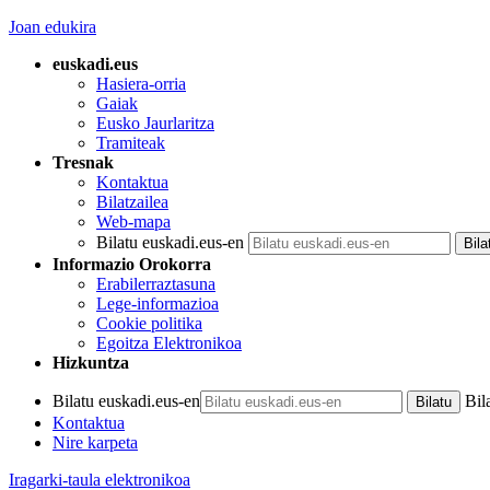
Joan edukira
euskadi.eus
Hasiera-orria
Gaiak
Eusko Jaurlaritza
Tramiteak
Tresnak
Kontaktua
Bilatzailea
Web-mapa
Bilatu euskadi.eus-en
Informazio Orokorra
Erabilerraztasuna
Lege-informazioa
Cookie politika
Egoitza Elektronikoa
Hizkuntza
Bilatu euskadi.eus-en
Bil
Kontaktua
Nire karpeta
Iragarki-taula elektronikoa