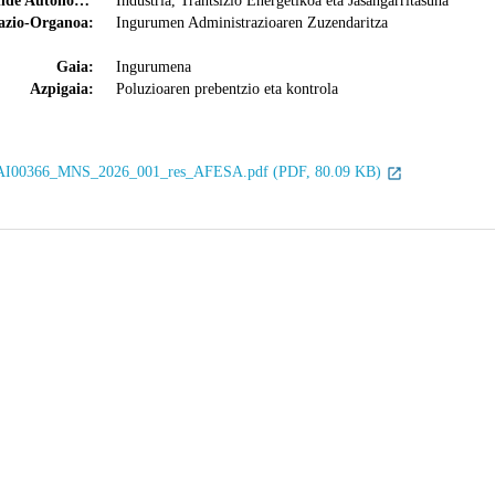
Saila/Erakunde Autonomoa:
Industria, Trantsizio Energetikoa eta Jasangarritasuna
azio-Organoa:
Ingurumen Administrazioaren Zuzendaritza
Gaia:
Ingurumena
Azpigaia:
Poluzioaren prebentzio eta kontrola
I00366_MNS_2026_001_res_AFESA.pdf (PDF, 80.09 KB)