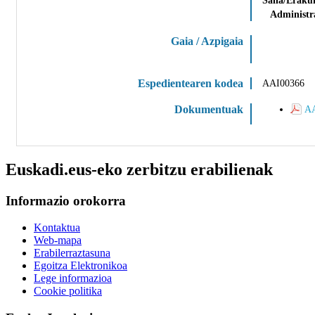
Administr
Gaia / Azpigaia
Espedientearen kodea
AAI00366
Dokumentuak
AA
Euskadi.eus-eko zerbitzu erabilienak
Informazio orokorra
Kontaktua
Web-mapa
Erabilerraztasuna
Egoitza Elektronikoa
Lege informazioa
Cookie politika