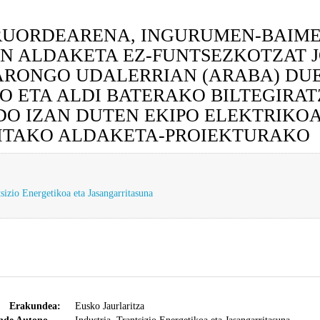
RUORDEARENA, INGURUMEN-BAIME
N ALDAKETA EZ-FUNTSEZKOTZAT J
TARONGO UDALERRIAN (ARABA) D
O ETA ALDI BATERAKO BILTEGIRAT
DO IZAN DUTEN EKIPO ELEKTRIK
ZITAKO ALDAKETA-PROIEKTURAKO
tsizio Energetikoa eta Jasangarritasuna
Erakundea:
Eusko Jaurlaritza