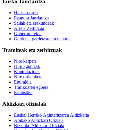
Eusko Jaurlaritza
Hasiera-orria
Ezagutu Jaurlaritza
Sailak eta erakundeak
Arreta Zerbitzua
Gobernu irekia
Gardena, gardetasunaren ataria
Tramiteak eta zerbitzuak
Nire karpeta
Dirulaguntzak
Kontratazioak
Nire ordainketa
Eguraldia
Trafikoaren egoera
Estatistika
Aldizkari ofizialak
Euskal Herriko Agintaritzaren Aldizkaria
Arabako Aldizkari Ofiziala
Bizkaiko Aldizkari Ofiziala