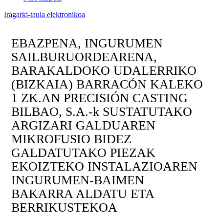
Iragarki-taula elektronikoa
EBAZPENA, INGURUMEN
SAILBURUORDEARENA,
BARAKALDOKO UDALERRIKO
(BIZKAIA) BARRACÓN KALEKO
1 ZK.AN PRECISIÓN CASTING
BILBAO, S.A.-k SUSTATUTAKO
ARGIZARI GALDUAREN
MIKROFUSIO BIDEZ
GALDATUTAKO PIEZAK
EKOIZTEKO INSTALAZIOAREN
INGURUMEN-BAIMEN
BAKARRA ALDATU ETA
BERRIKUSTEKOA