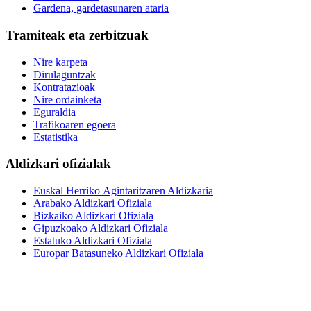
Gardena, gardetasunaren ataria
Tramiteak eta zerbitzuak
Nire karpeta
Dirulaguntzak
Kontratazioak
Nire ordainketa
Eguraldia
Trafikoaren egoera
Estatistika
Aldizkari ofizialak
Euskal Herriko Agintaritzaren Aldizkaria
Arabako Aldizkari Ofiziala
Bizkaiko Aldizkari Ofiziala
Gipuzkoako Aldizkari Ofiziala
Estatuko Aldizkari Ofiziala
Europar Batasuneko Aldizkari Ofiziala