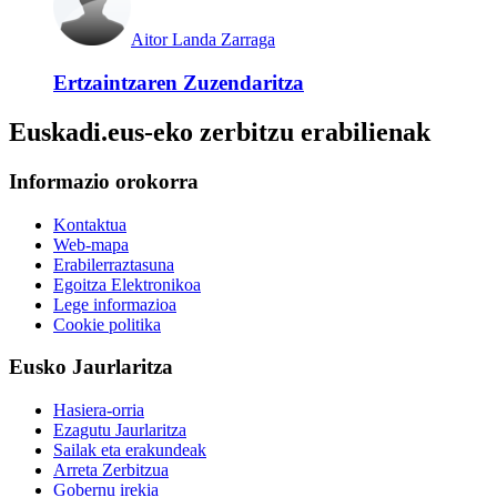
Aitor Landa Zarraga
Ertzaintzaren Zuzendaritza
Euskadi.eus-eko zerbitzu erabilienak
Informazio orokorra
Kontaktua
Web-mapa
Erabilerraztasuna
Egoitza Elektronikoa
Lege informazioa
Cookie politika
Eusko Jaurlaritza
Hasiera-orria
Ezagutu Jaurlaritza
Sailak eta erakundeak
Arreta Zerbitzua
Gobernu irekia