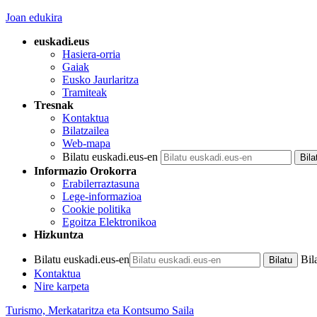
Joan edukira
euskadi.eus
Hasiera-orria
Gaiak
Eusko Jaurlaritza
Tramiteak
Tresnak
Kontaktua
Bilatzailea
Web-mapa
Bilatu euskadi.eus-en
Informazio Orokorra
Erabilerraztasuna
Lege-informazioa
Cookie politika
Egoitza Elektronikoa
Hizkuntza
Bilatu euskadi.eus-en
Bil
Kontaktua
Nire karpeta
Turismo, Merkataritza eta Kontsumo Saila