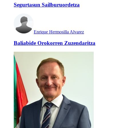
Segurtasun Sailburuordetza
Enrique Hermosilla Alvarez
Baliabide Orokorren Zuzendaritza