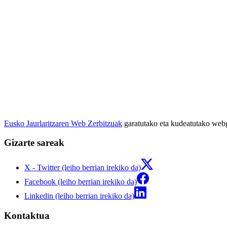
Eusko Jaurlaritzaren Web Zerbitzuak
garatutako eta kudeatutako we
Gizarte sareak
X - Twitter (leiho berrian irekiko da)
Facebook (leiho berrian irekiko da)
Linkedin (leiho berrian irekiko da)
Kontaktua