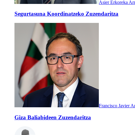
Asier Erkoreka Ar
Segurtasuna Koordinatzeko Zuzendaritza
Francisco Javier Ar
Giza Baliabideen Zuzendaritza