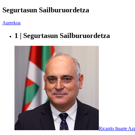
Segurtasun Sailburuordetza
Aurrekoa
1 | Segurtasun Sailburuordetza
Ricardo Ituarte Az