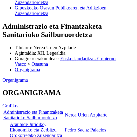
Zuzendariordetza
Gipuzkoako Osasun Publikoaren eta Adikzioen
Zuzendariordetza
Administrazio eta Finantzaketa
Sanitarioko Sailburuordetza
Titularra
:
Nerea Urien Azpitarte
Agintaldia
:
XII. Legealdia
Goragoko erakundeak
:
Eusko Jaurlaritza - Gobierno
Vasco
>
Osasuna
Organigrama
Organigrama
ORGANIGRAMA
Grafikoa
Administrazio eta Finantzaketa
Nerea Urien Azpitarte
Sanitarioko Sailburuordetza
Araubide Juridiko,
Ekonomiko eta Zerbitzu
Pedro Saenz Palacios
Orokorretako Zuzendaritza