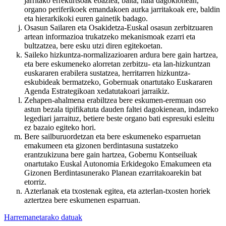
jarritako errekurtsoak ebaztea, baita, hala dagokionean,
organo periferikoek emandakoen aurka jarritakoak ere, baldin
eta hierarkikoki euren gainetik badago.
Osasun Sailaren eta Osakidetza-Euskal osasun zerbitzuaren
artean informazioa trukatzeko mekanismoak ezarri eta
bultzatzea, bere esku utzi diren egitekoetan.
Saileko hizkuntza-normalizazioaren ardura bere gain hartzea,
eta bere eskumeneko alorretan zerbitzu- eta lan-hizkuntzan
euskararen erabilera sustatzea, herritarren hizkuntza-
eskubideak bermatzeko, Gobernuak onartutako Euskararen
Agenda Estrategikoan xedatutakoari jarraikiz.
Zehapen-ahalmena erabiltzea bere eskumen-eremuan oso
astun bezala tipifikatuta dauden faltei dagokienean, indarreko
legediari jarraituz, betiere beste organo bati espresuki esleitu
ez bazaio egiteko hori.
Bere sailburuordetzan eta bere eskumeneko esparruetan
emakumeen eta gizonen berdintasuna sustatzeko
erantzukizuna bere gain hartzea, Gobernu Kontseiluak
onartutako Euskal Autonomia Erkidegoko Emakumeen eta
Gizonen Berdintasunerako Planean ezarritakoarekin bat
etorriz.
Azterlanak eta txostenak egitea, eta azterlan-txosten horiek
aztertzea bere eskumenen esparruan.
Harremanetarako datuak