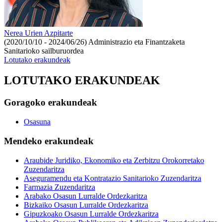
Nerea Urien Azpitarte
(2020/10/10 - 2024/06/26)
Administrazio eta Finantzaketa
Sanitarioko sailburuordea
Lotutako erakundeak
LOTUTAKO ERAKUNDEAK
Goragoko erakundeak
Osasuna
Mendeko erakundeak
Araubide Juridiko, Ekonomiko eta Zerbitzu Orokorretako
Zuzendaritza
Aseguramendu eta Kontratazio Sanitarioko Zuzendaritza
Farmazia Zuzendaritza
Arabako Osasun Lurralde Ordezkaritza
Bizkaiko Osasun Lurralde Ordezkaritza
Gipuzkoako Osasun Lurralde Ordezkaritza