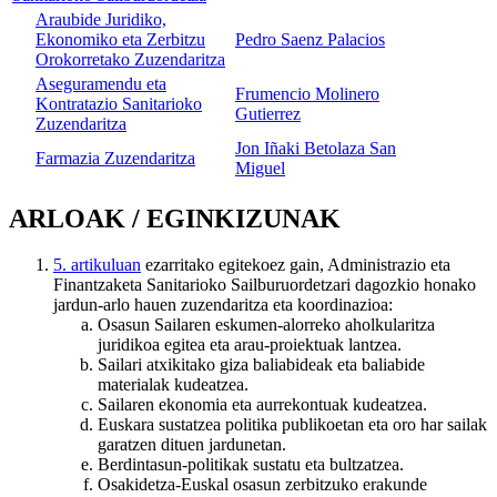
Araubide Juridiko,
Ekonomiko eta Zerbitzu
Pedro Saenz Palacios
Orokorretako Zuzendaritza
Aseguramendu eta
Frumencio Molinero
Kontratazio Sanitarioko
Gutierrez
Zuzendaritza
Jon Iñaki Betolaza San
Farmazia Zuzendaritza
Miguel
ARLOAK / EGINKIZUNAK
5. artikuluan
ezarritako egitekoez gain, Administrazio eta
Finantzaketa Sanitarioko Sailburuordetzari dagozkio honako
jardun-arlo hauen zuzendaritza eta koordinazioa:
Osasun Sailaren eskumen-alorreko aholkularitza
juridikoa egitea eta arau-proiektuak lantzea.
Sailari atxikitako giza baliabideak eta baliabide
materialak kudeatzea.
Sailaren ekonomia eta aurrekontuak kudeatzea.
Euskara sustatzea politika publikoetan eta oro har sailak
garatzen dituen jardunetan.
Berdintasun-politikak sustatu eta bultzatzea.
Osakidetza-Euskal osasun zerbitzuko erakunde