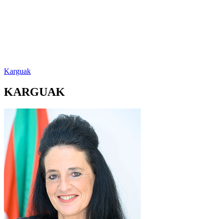
Karguak
KARGUAK