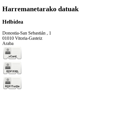
Harremanetarako datuak
Helbidea
Donostia-San Sebastián , 1
01010 Vitoria-Gasteiz
Araba