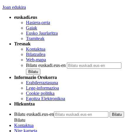
Joan edukira
euskadi.eus
Hasiera-orria
Gaiak
Eusko Jaurlaritza
Tramiteak
Tresnak
Kontaktua
Bilatzailea
Web-mapa
Bilatu euskadi.eus-en
Informazio Orokorra
Erabilerraztasuna
Lege-informazioa
Cookie politika
Egoitza Elektronikoa
Hizkuntza
Bilatu euskadi.eus-en
Bilatu
Kontaktua
Nire karpeta