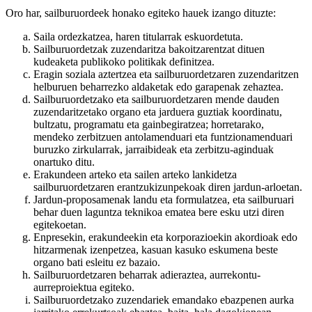
Oro har, sailburuordeek honako egiteko hauek izango dituzte:
Saila ordezkatzea, haren titularrak eskuordetuta.
Sailburuordetzak zuzendaritza bakoitzarentzat dituen
kudeaketa publikoko politikak definitzea.
Eragin soziala aztertzea eta sailburuordetzaren zuzendaritzen
helburuen beharrezko aldaketak edo garapenak zehaztea.
Sailburuordetzako eta sailburuordetzaren mende dauden
zuzendaritzetako organo eta jarduera guztiak koordinatu,
bultzatu, programatu eta gainbegiratzea; horretarako,
mendeko zerbitzuen antolamenduari eta funtzionamenduari
buruzko zirkularrak, jarraibideak eta zerbitzu-aginduak
onartuko ditu.
Erakundeen arteko eta sailen arteko lankidetza
sailburuordetzaren erantzukizunpekoak diren jardun-arloetan.
Jardun-proposamenak landu eta formulatzea, eta sailburuari
behar duen laguntza teknikoa ematea bere esku utzi diren
egitekoetan.
Enpresekin, erakundeekin eta korporazioekin akordioak edo
hitzarmenak izenpetzea, kasuan kasuko eskumena beste
organo bati esleitu ez bazaio.
Sailburuordetzaren beharrak adieraztea, aurrekontu-
aurreproiektua egiteko.
Sailburuordetzako zuzendariek emandako ebazpenen aurka