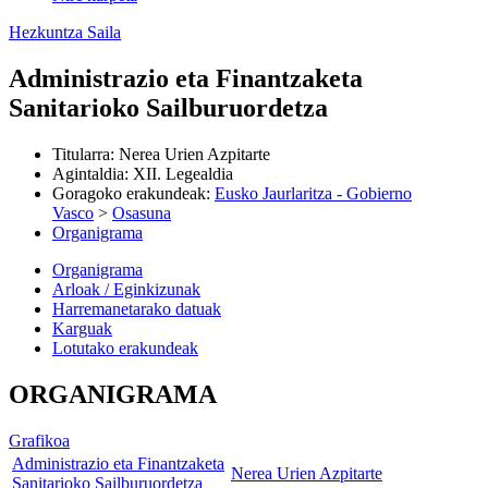
Hezkuntza Saila
Administrazio eta Finantzaketa
Sanitarioko Sailburuordetza
Titularra
:
Nerea Urien Azpitarte
Agintaldia
:
XII. Legealdia
Goragoko erakundeak
:
Eusko Jaurlaritza - Gobierno
Vasco
>
Osasuna
Organigrama
Organigrama
Arloak / Eginkizunak
Harremanetarako datuak
Karguak
Lotutako erakundeak
ORGANIGRAMA
Grafikoa
Administrazio eta Finantzaketa
Nerea Urien Azpitarte
Sanitarioko Sailburuordetza