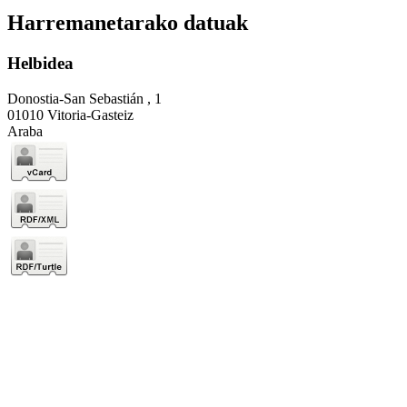
Harremanetarako datuak
Helbidea
Donostia-San Sebastián , 1
01010 Vitoria-Gasteiz
Araba