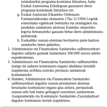
zentralarekin programa-kontratua hitzartzea, baita
Euskal Autonomia Erkidegoan gauzatzen diren
programa-kontratuak hitzartzea ere.
Euskal Autonomi Elkarteko Ordenazio
Farmazeutikorako ekainaren 17ko 11/1994 Legetik
eratorritako egitekoak betetzeko eta sendagaien eta
produktu sanitarioen alorrean Estatuko oinarrizko
legeria betearazteko gauzatu behar diren administrazio-
jarduketak.
Euskadiko osasun-sisteman herritarren parte-hartzea
sustatzeko lanen gidaritza.
Administrazio eta Finantzaketa Sanitarioko sailburuordeari
dagokio sailaren gastuak baimentzea 500.000 eurora arteko
espedienteetan.
Administrazio eta Finantzaketa Sanitarioko sailburuordea
izango da sailaren kontratazio-organo ahalduna larrialdi-
izapideetan zerbitzu-zorroko prestazio sanitarioak
kontratatzeko.
Halaber, Administrazio eta Finantzaketa Sanitarioko
sailburuordeari dagokio osasun-prestazioen alorrean
berariazko kontratazio-organo gisa aritzea, prestazioak
osasun-arlo bati baino gehiagori zuzentzen zaizkienean.
Aseguramendu eta Kontratazio Sanitarioko Zuzendaritzari
dagokio kontratazio horiek izapidetzea.