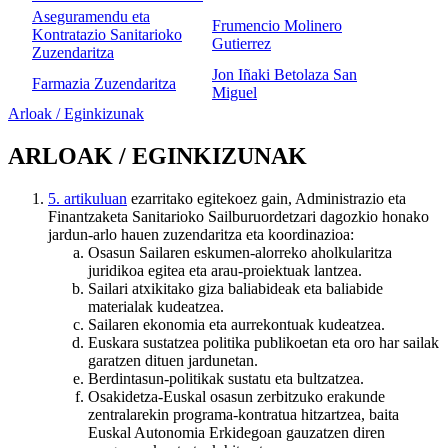
Aseguramendu eta
Frumencio Molinero
Kontratazio Sanitarioko
Gutierrez
Zuzendaritza
Jon Iñaki Betolaza San
Farmazia Zuzendaritza
Miguel
Arloak / Eginkizunak
ARLOAK / EGINKIZUNAK
5. artikuluan
ezarritako egitekoez gain, Administrazio eta
Finantzaketa Sanitarioko Sailburuordetzari dagozkio honako
jardun-arlo hauen zuzendaritza eta koordinazioa:
Osasun Sailaren eskumen-alorreko aholkularitza
juridikoa egitea eta arau-proiektuak lantzea.
Sailari atxikitako giza baliabideak eta baliabide
materialak kudeatzea.
Sailaren ekonomia eta aurrekontuak kudeatzea.
Euskara sustatzea politika publikoetan eta oro har sailak
garatzen dituen jardunetan.
Berdintasun-politikak sustatu eta bultzatzea.
Osakidetza-Euskal osasun zerbitzuko erakunde
zentralarekin programa-kontratua hitzartzea, baita
Euskal Autonomia Erkidegoan gauzatzen diren