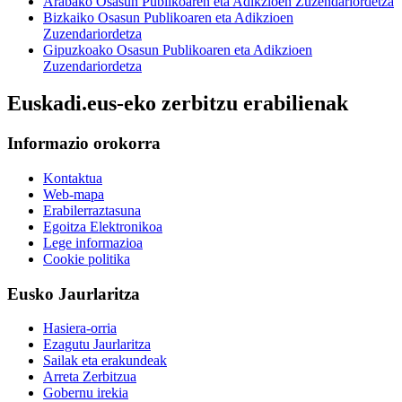
Arabako Osasun Publikoaren eta Adikzioen Zuzendariordetza
Bizkaiko Osasun Publikoaren eta Adikzioen
Zuzendariordetza
Gipuzkoako Osasun Publikoaren eta Adikzioen
Zuzendariordetza
Euskadi.eus-eko zerbitzu erabilienak
Informazio orokorra
Kontaktua
Web-mapa
Erabilerraztasuna
Egoitza Elektronikoa
Lege informazioa
Cookie politika
Eusko Jaurlaritza
Hasiera-orria
Ezagutu Jaurlaritza
Sailak eta erakundeak
Arreta Zerbitzua
Gobernu irekia