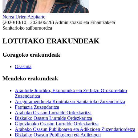
Nerea Urien Azpitarte
(2020/10/10 - 2024/06/26)
Administrazio eta Finantzaketa
Sanitarioko sailburuordea
LOTUTAKO ERAKUNDEAK
Goragoko erakundeak
Osasuna
Mendeko erakundeak
Araubide Juridiko, Ekonomiko eta Zerbitzu Orokorretako
Zuzendaritza
Aseguramendu eta Kontratazio Sanitarioko Zuzendaritza
Farmazia Zuzendaritza
Arabako Osasun Lurralde Ordezkaritza
Bizkaiko Osasun Lurralde Ordezkaritza
Gipuzkoako Osasun Lurralde Ordezkaritza
Arabako Osasun Publikoaren eta Adikzioen Zuzendariordetza
Bizkaiko Osasun Publikoaren eta Adikzioen