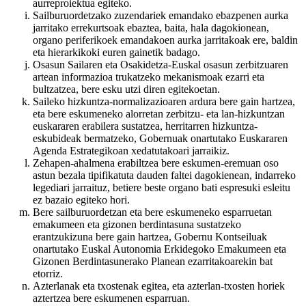
aurreproiektua egiteko.
Sailburuordetzako zuzendariek emandako ebazpenen aurka
jarritako errekurtsoak ebaztea, baita, hala dagokionean,
organo periferikoek emandakoen aurka jarritakoak ere, baldin
eta hierarkikoki euren gainetik badago.
Osasun Sailaren eta Osakidetza-Euskal osasun zerbitzuaren
artean informazioa trukatzeko mekanismoak ezarri eta
bultzatzea, bere esku utzi diren egitekoetan.
Saileko hizkuntza-normalizazioaren ardura bere gain hartzea,
eta bere eskumeneko alorretan zerbitzu- eta lan-hizkuntzan
euskararen erabilera sustatzea, herritarren hizkuntza-
eskubideak bermatzeko, Gobernuak onartutako Euskararen
Agenda Estrategikoan xedatutakoari jarraikiz.
Zehapen-ahalmena erabiltzea bere eskumen-eremuan oso
astun bezala tipifikatuta dauden faltei dagokienean, indarreko
legediari jarraituz, betiere beste organo bati espresuki esleitu
ez bazaio egiteko hori.
Bere sailburuordetzan eta bere eskumeneko esparruetan
emakumeen eta gizonen berdintasuna sustatzeko
erantzukizuna bere gain hartzea, Gobernu Kontseiluak
onartutako Euskal Autonomia Erkidegoko Emakumeen eta
Gizonen Berdintasunerako Planean ezarritakoarekin bat
etorriz.
Azterlanak eta txostenak egitea, eta azterlan-txosten horiek
aztertzea bere eskumenen esparruan.