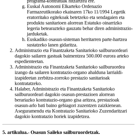
programa-kontratuak hitzartzea ere.
Euskal Autonomi Elkarteko Ordenazio
Farmazeutikorako ekainaren 17ko 11/1994 Legetik
eratorritako egitekoak betetzeko eta sendagaien eta
produktu sanitarioen alorrean Estatuko oinarrizko
legeria betearazteko gauzatu behar diren administrazio-
jarduketak.
Euskadiko osasun-sisteman herritarren parte-hartzea
sustatzeko lanen gidaritza.
Administrazio eta Finantzaketa Sanitarioko sailburuordeari
dagokio sailaren gastuak baimentzea 500.000 eurora arteko
espedienteetan.
Administrazio eta Finantzaketa Sanitarioko sailburuordea
izango da sailaren kontratazio-organo ahalduna larrialdi-
izapideetan zerbitzu-zorroko prestazio sanitarioak
kontratatzeko.
Halaber, Administrazio eta Finantzaketa Sanitarioko
sailburuordeari dagokio osasun-prestazioen alorrean
berariazko kontratazio-organo gisa aritzea, prestazioak
osasun-arlo bati baino gehiagori zuzentzen zaizkienean.
Aseguramendu eta Kontratazio Sanitarioko Zuzendaritzari
dagokio kontratazio horiek izapidetzea.
5. artikulua.- Osasun Saileko sailburuordetzak.