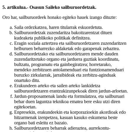
5. artikulua.- Osasun Saileko sailburuordetzak.
Oro har, sailburuordeek honako egiteko hauek izango dituzte:
Saila ordezkatzea, haren titularrak eskuordetuta.
Sailburuordetzak zuzendaritza bakoitzarentzat dituen
kudeaketa publikoko politikak definitzea.
Eragin soziala aztertzea eta sailburuordetzaren zuzendaritzen
helburuen beharrezko aldaketak edo garapenak zehaztea.
Sailburuordetzako eta sailburuordetzaren mende dauden
zuzendaritzetako organo eta jarduera guztiak koordinatu,
bultzatu, programatu eta gainbegiratzea; horretarako,
mendeko zerbitzuen antolamenduari eta funtzionamenduari
buruzko zirkularrak, jarraibideak eta zerbitzu-aginduak
onartuko ditu.
Erakundeen arteko eta sailen arteko lankidetza
sailburuordetzaren erantzukizunpekoak diren jardun-arloetan.
Jardun-proposamenak landu eta formulatzea, eta sailburuari
behar duen laguntza teknikoa ematea bere esku utzi diren
egitekoetan.
Enpresekin, erakundeekin eta korporazioekin akordioak edo
hitzarmenak izenpetzea, kasuan kasuko eskumena beste
organo bati esleitu ez bazaio.
Sailburuordetzaren beharrak adieraztea, aurrekontu-