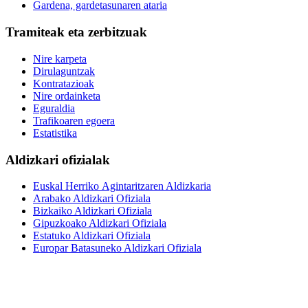
Gardena, gardetasunaren ataria
Tramiteak eta zerbitzuak
Nire karpeta
Dirulaguntzak
Kontratazioak
Nire ordainketa
Eguraldia
Trafikoaren egoera
Estatistika
Aldizkari ofizialak
Euskal Herriko Agintaritzaren Aldizkaria
Arabako Aldizkari Ofiziala
Bizkaiko Aldizkari Ofiziala
Gipuzkoako Aldizkari Ofiziala
Estatuko Aldizkari Ofiziala
Europar Batasuneko Aldizkari Ofiziala