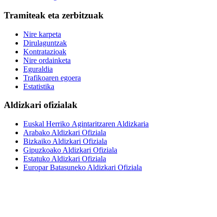
Tramiteak eta zerbitzuak
Nire karpeta
Dirulaguntzak
Kontratazioak
Nire ordainketa
Eguraldia
Trafikoaren egoera
Estatistika
Aldizkari ofizialak
Euskal Herriko Agintaritzaren Aldizkaria
Arabako Aldizkari Ofiziala
Bizkaiko Aldizkari Ofiziala
Gipuzkoako Aldizkari Ofiziala
Estatuko Aldizkari Ofiziala
Europar Batasuneko Aldizkari Ofiziala