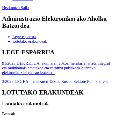
Hezkuntza Saila
Administrazio Elektronikorako Aholku
Batzordea
Lege-esparrua
Lotutako erakundeak
LEGE-ESPARRUA
91/2023 DEKRETUA, ekainaren 20koa, herritarrei arreta integral
eta multikanala ematekoa eta zerbitzu publikoak bitarteko
elektronikoz irispidean izatekoa.
3/2022 LEGEA, maiatzaren 12koa, Euskal Sektore Publikoarena.
LOTUTAKO ERAKUNDEAK
Lotutako erakundeak
Besteak