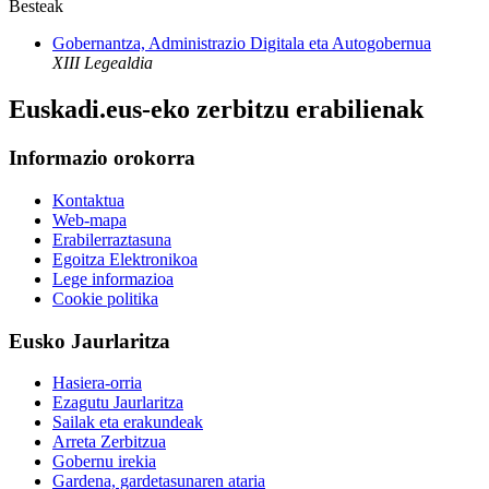
Besteak
Gobernantza, Administrazio Digitala eta Autogobernua
XIII Legealdia
Euskadi.eus-eko zerbitzu erabilienak
Informazio orokorra
Kontaktua
Web-mapa
Erabilerraztasuna
Egoitza Elektronikoa
Lege informazioa
Cookie politika
Eusko Jaurlaritza
Hasiera-orria
Ezagutu Jaurlaritza
Sailak eta erakundeak
Arreta Zerbitzua
Gobernu irekia
Gardena, gardetasunaren ataria