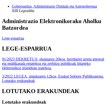
Gobernantza, Administrazio Digitala eta Autogobernua
XIII Legealdia
Administrazio Elektronikorako Aholku
Batzordea
Lege-esparrua
LEGE-ESPARRUA
91/2023 DEKRETUA, ekainaren 20koa, herritarrei arreta integral
eta multikanala ematekoa eta zerbitzu publikoak bitarteko
elektronikoz irispidean izatekoa.
3/2022 LEGEA, maiatzaren 12koa, Euskal Sektore Publikoarena.
Lotutako erakundeak
LOTUTAKO ERAKUNDEAK
Lotutako erakundeak