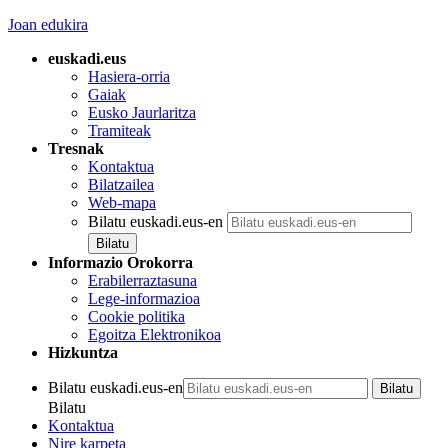
Joan edukira
euskadi.eus
Hasiera-orria
Gaiak
Eusko Jaurlaritza
Tramiteak
Tresnak
Kontaktua
Bilatzailea
Web-mapa
Bilatu euskadi.eus-en
Informazio Orokorra
Erabilerraztasuna
Lege-informazioa
Cookie politika
Egoitza Elektronikoa
Hizkuntza
Bilatu euskadi.eus-en
Bilatu
Kontaktua
Nire karpeta