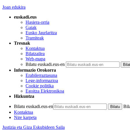
Joan edukira
euskadi.eus
Hasiera-orria
Gaiak
Eusko Jaurlaritza
Tramiteak
Tresnak
Kontaktua
Bilatzailea
Web-mapa
Bilatu euskadi.eus-en
Informazio Orokorra
Erabilerraztasuna
Lege-informazioa
Cookie politika
Egoitza Elektronikoa
Hizkuntza
Bilatu euskadi.eus-en
Bil
Kontaktua
Nire karpeta
Justizia eta Giza Eskubideen Saila