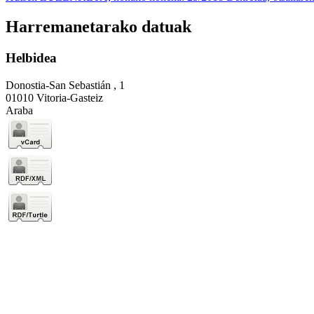
Harremanetarako datuak
Helbidea
Donostia-San Sebastián , 1
01010 Vitoria-Gasteiz
Araba