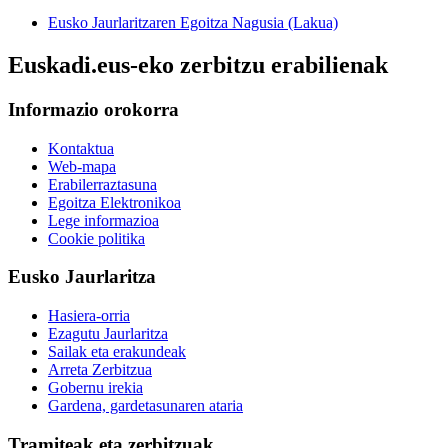
Eusko Jaurlaritzaren Egoitza Nagusia (Lakua)
Euskadi.eus-eko zerbitzu erabilienak
Informazio orokorra
Kontaktua
Web-mapa
Erabilerraztasuna
Egoitza Elektronikoa
Lege informazioa
Cookie politika
Eusko Jaurlaritza
Hasiera-orria
Ezagutu Jaurlaritza
Sailak eta erakundeak
Arreta Zerbitzua
Gobernu irekia
Gardena, gardetasunaren ataria
Tramiteak eta zerbitzuak