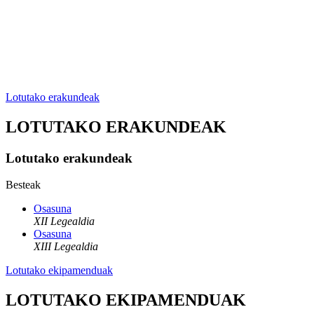
Lotutako erakundeak
LOTUTAKO ERAKUNDEAK
Lotutako erakundeak
Besteak
Osasuna
XII Legealdia
Osasuna
XIII Legealdia
Lotutako ekipamenduak
LOTUTAKO EKIPAMENDUAK