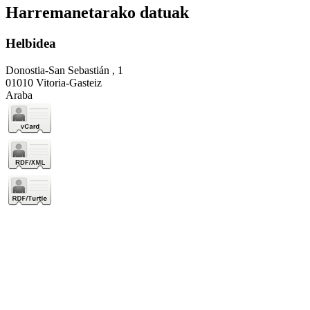
Harremanetarako datuak
Helbidea
Donostia-San Sebastián , 1
01010 Vitoria-Gasteiz
Araba