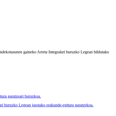
ndekotasunen gaineko Arreta Integralari buruzko Legean bildutako
tura garatzeari buruzkoa.
 buruzko Legean jasotako erakunde-egitura garatzekoa.