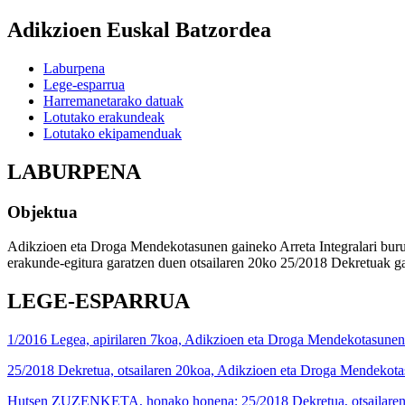
Adikzioen Euskal Batzordea
Laburpena
Lege-esparrua
Harremanetarako datuak
Lotutako erakundeak
Lotutako ekipamenduak
LABURPENA
Objektua
Adikzioen eta Droga Mendekotasunen gaineko Arreta Integralari buru
erakunde-egitura garatzen duen otsailaren 20ko 25/2018 Dekretuak ga
LEGE-ESPARRUA
1/2016 Legea, apirilaren 7koa, Adikzioen eta Droga Mendekotasunen 
25/2018 Dekretua, otsailaren 20koa, Adikzioen eta Droga Mendekotas
Hutsen ZUZENKETA, honako honena: 25/2018 Dekretua, otsailaren 20