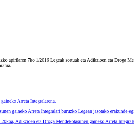
zko apirilaren 7ko 1/2016 Legeak sortuak eta Adikzioen eta Droga Me
ratua.
gaineko Arreta Integralarena.
unen gaineko Arreta Integralari buruzko Legean jasotako erakunde-egi
koa, Adikzioen eta Droga Mendekotasunen gaineko Arreta Integralari