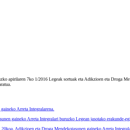
zko apirilaren 7ko 1/2016 Legeak sortuak eta Adikzioen eta Droga Me
ratua.
gaineko Arreta Integralarena.
unen gaineko Arreta Integralari buruzko Legean jasotako erakunde-egi
koa, Adikzioen eta Droga Mendekotasunen gaineko Arreta Integralari