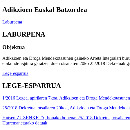
Adikzioen Euskal Batzordea
Laburpena
LABURPENA
Objektua
Adikzioen eta Droga Mendekotasunen gaineko Arreta Integralari buru
erakunde-egitura garatzen duen otsailaren 20ko 25/2018 Dekretuak ga
Lege-esparrua
LEGE-ESPARRUA
1/2016 Legea, apirilaren 7koa, Adikzioen eta Droga Mendekotasunen 
25/2018 Dekretua, otsailaren 20koa, Adikzioen eta Droga Mendekotas
Hutsen ZUZENKETA, honako honena: 25/2018 Dekretua, otsailaren 20
Harremanetarako datuak