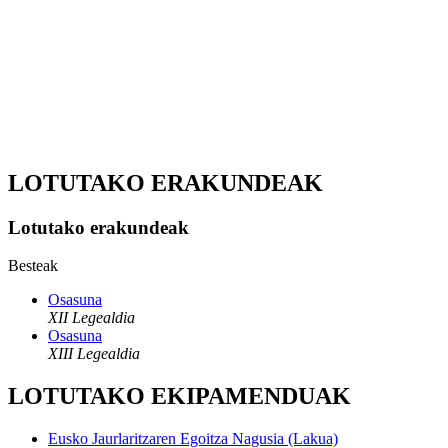
LOTUTAKO ERAKUNDEAK
Lotutako erakundeak
Besteak
Osasuna
XII Legealdia
Osasuna
XIII Legealdia
LOTUTAKO EKIPAMENDUAK
Eusko Jaurlaritzaren Egoitza Nagusia (Lakua)