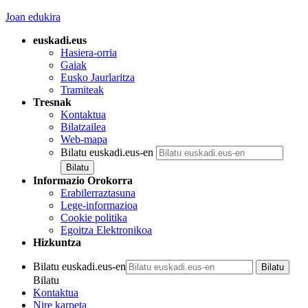
Joan edukira
euskadi.eus
Hasiera-orria
Gaiak
Eusko Jaurlaritza
Tramiteak
Tresnak
Kontaktua
Bilatzailea
Web-mapa
Bilatu euskadi.eus-en
Informazio Orokorra
Erabilerraztasuna
Lege-informazioa
Cookie politika
Egoitza Elektronikoa
Hizkuntza
Bilatu euskadi.eus-en
Bilatu
Kontaktua
Nire karpeta