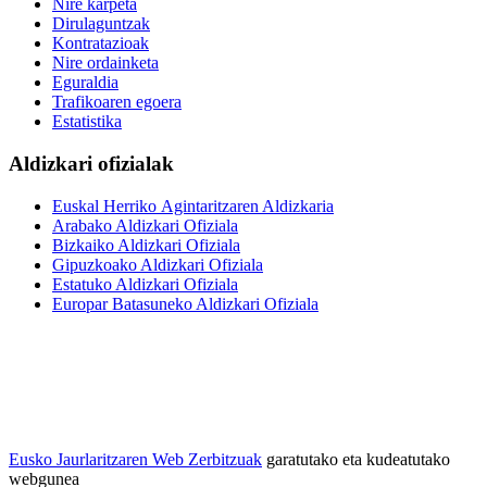
Nire karpeta
Dirulaguntzak
Kontratazioak
Nire ordainketa
Eguraldia
Trafikoaren egoera
Estatistika
Aldizkari ofizialak
Euskal Herriko Agintaritzaren Aldizkaria
Arabako Aldizkari Ofiziala
Bizkaiko Aldizkari Ofiziala
Gipuzkoako Aldizkari Ofiziala
Estatuko Aldizkari Ofiziala
Europar Batasuneko Aldizkari Ofiziala
Eusko Jaurlaritzaren Web Zerbitzuak
garatutako eta kudeatutako
webgunea