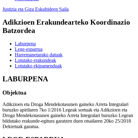
Justizia eta Giza Eskubideen Saila
Adikzioen Erakundearteko Koordinazio
Batzordea
Laburpena
Lege-esparrua
Harremanetarako datuak
Lotutako erakundeak
Lotutako ekipamenduak
LABURPENA
Objektua
Adikzioen eta Droga Mendekotasunen gaineko Arreta Integralari
buruzko apirilaren 7ko 1/2016 Legeak sortuak eta Adikzioen eta
Droga Mendekotasunen gaineko Arreta Integralari buruzko Legean
bildutako erakunde-egitura garatzen duen otsailaren 20ko 25/2018
Dekretuak garatua.