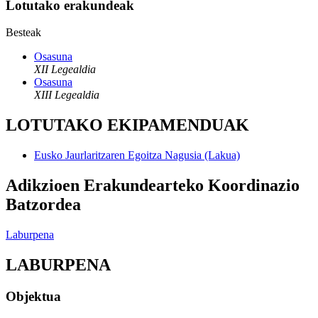
Lotutako erakundeak
Besteak
Osasuna
XII Legealdia
Osasuna
XIII Legealdia
LOTUTAKO EKIPAMENDUAK
Eusko Jaurlaritzaren Egoitza Nagusia (Lakua)
Adikzioen Erakundearteko Koordinazio
Batzordea
Laburpena
LABURPENA
Objektua