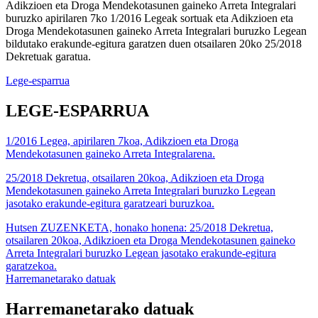
Adikzioen eta Droga Mendekotasunen gaineko Arreta Integralari
buruzko apirilaren 7ko 1/2016 Legeak sortuak eta Adikzioen eta
Droga Mendekotasunen gaineko Arreta Integralari buruzko Legean
bildutako erakunde-egitura garatzen duen otsailaren 20ko 25/2018
Dekretuak garatua.
Lege-esparrua
LEGE-ESPARRUA
1/2016 Legea, apirilaren 7koa, Adikzioen eta Droga
Mendekotasunen gaineko Arreta Integralarena.
25/2018 Dekretua, otsailaren 20koa, Adikzioen eta Droga
Mendekotasunen gaineko Arreta Integralari buruzko Legean
jasotako erakunde-egitura garatzeari buruzkoa.
Hutsen ZUZENKETA, honako honena: 25/2018 Dekretua,
otsailaren 20koa, Adikzioen eta Droga Mendekotasunen gaineko
Arreta Integralari buruzko Legean jasotako erakunde-egitura
garatzekoa.
Harremanetarako datuak
Harremanetarako datuak