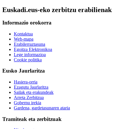
Euskadi.eus-eko zerbitzu erabilienak
Informazio orokorra
Kontaktua
Web-mapa
Erabilerraztasuna
Egoitza Elektronikoa
Lege informazioa
Cookie politika
Eusko Jaurlaritza
Hasiera-orria
Ezagutu Jaurlaritza
Sailak eta erakundeak
Arreta Zerbitzua
Gobernu irekia
Gardena, gardetasunaren ataria
Tramiteak eta zerbitzuak