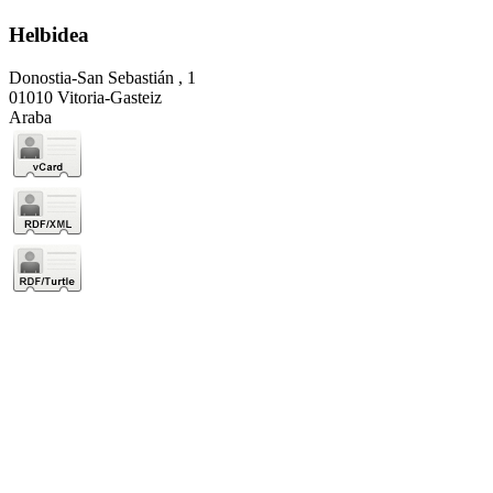
Helbidea
Donostia-San Sebastián , 1
01010 Vitoria-Gasteiz
Araba