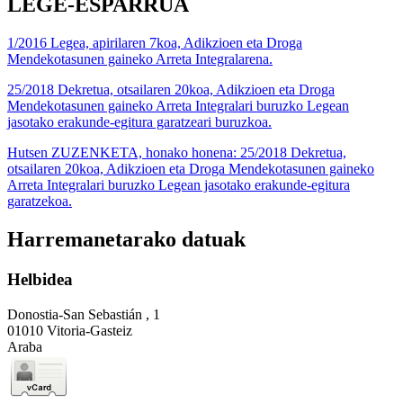
LEGE-ESPARRUA
1/2016 Legea, apirilaren 7koa, Adikzioen eta Droga
Mendekotasunen gaineko Arreta Integralarena.
25/2018 Dekretua, otsailaren 20koa, Adikzioen eta Droga
Mendekotasunen gaineko Arreta Integralari buruzko Legean
jasotako erakunde-egitura garatzeari buruzkoa.
Hutsen ZUZENKETA, honako honena: 25/2018 Dekretua,
otsailaren 20koa, Adikzioen eta Droga Mendekotasunen gaineko
Arreta Integralari buruzko Legean jasotako erakunde-egitura
garatzekoa.
Harremanetarako datuak
Helbidea
Donostia-San Sebastián , 1
01010 Vitoria-Gasteiz
Araba