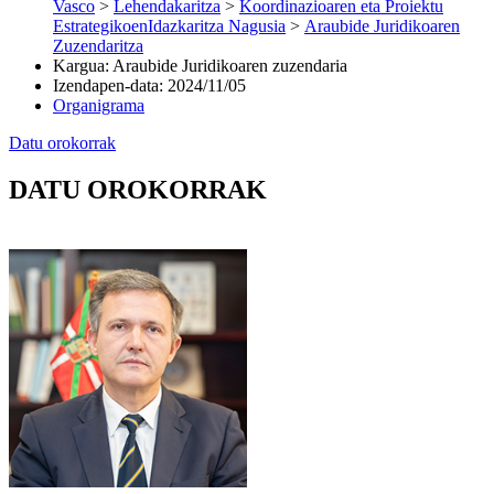
Vasco
>
Lehendakaritza
>
Koordinazioaren eta Proiektu
EstrategikoenIdazkaritza Nagusia
>
Araubide Juridikoaren
Zuzendaritza
Kargua
:
Araubide Juridikoaren zuzendaria
Izendapen-data
:
2024/11/05
Organigrama
Datu orokorrak
DATU OROKORRAK