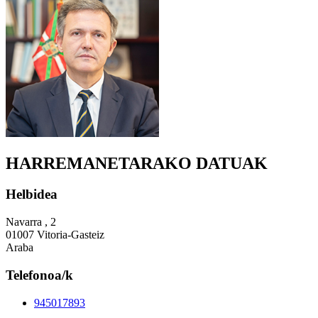
HARREMANETARAKO DATUAK
Helbidea
Navarra , 2
01007 Vitoria-Gasteiz
Araba
Telefonoa/k
945017893