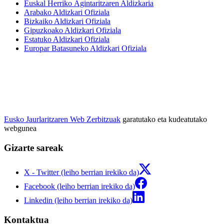
Euskal Herriko Agintaritzaren Aldizkaria
Arabako Aldizkari Ofiziala
Bizkaiko Aldizkari Ofiziala
Gipuzkoako Aldizkari Ofiziala
Estatuko Aldizkari Ofiziala
Europar Batasuneko Aldizkari Ofiziala
Eusko Jaurlaritzaren Web Zerbitzuak
garatutako eta kudeatutako
webgunea
Gizarte sareak
X - Twitter (leiho berrian irekiko da)
Facebook (leiho berrian irekiko da)
Linkedin (leiho berrian irekiko da)
Kontaktua