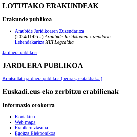
LOTUTAKO ERAKUNDEAK
Erakunde publikoa
Araubide Juridikoaren Zuzendaritza
(2024/11/05 - )
Araubide Juridikoaren zuzendaria
Lehendakaritza
XIII Legealdia
Jarduera publikoa
JARDUERA PUBLIKOA
Kontsultatu jarduera publikoa (berriak, ekitaldiak...)
Euskadi.eus-eko zerbitzu erabilienak
Informazio orokorra
Kontaktua
Web-mapa
Erabilerraztasuna
Egoitza Elektronikoa