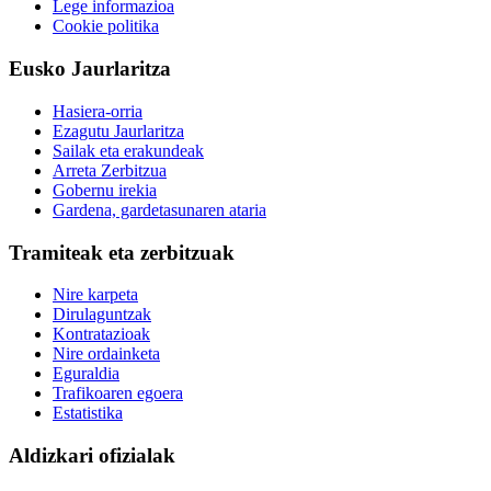
Lege informazioa
Cookie politika
Eusko Jaurlaritza
Hasiera-orria
Ezagutu Jaurlaritza
Sailak eta erakundeak
Arreta Zerbitzua
Gobernu irekia
Gardena, gardetasunaren ataria
Tramiteak eta zerbitzuak
Nire karpeta
Dirulaguntzak
Kontratazioak
Nire ordainketa
Eguraldia
Trafikoaren egoera
Estatistika
Aldizkari ofizialak