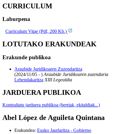
CURRICULUM
Laburpena
Curriculum Vitae (Pdf, 200 Kb.)
LOTUTAKO ERAKUNDEAK
Erakunde publikoa
Araubide Juridikoaren Zuzendaritza
(2024/11/05 - )
Araubide Juridikoaren zuzendaria
Lehendakaritza
XIII Legealdia
JARDUERA PUBLIKOA
Kontsultatu jarduera publikoa (berriak, ekitaldiak...)
Abel López de Aguileta Quintana
Erakundea
:
Eusko Jaurlaritza - Gobierno