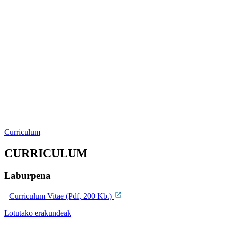
Curriculum
CURRICULUM
Laburpena
Curriculum Vitae (Pdf, 200 Kb.)
Lotutako erakundeak