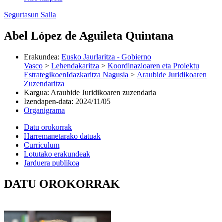
Segurtasun Saila
Abel López de Aguileta Quintana
Erakundea
:
Eusko Jaurlaritza - Gobierno
Vasco
>
Lehendakaritza
>
Koordinazioaren eta Proiektu
EstrategikoenIdazkaritza Nagusia
>
Araubide Juridikoaren
Zuzendaritza
Kargua
:
Araubide Juridikoaren zuzendaria
Izendapen-data
:
2024/11/05
Organigrama
Datu orokorrak
Harremanetarako datuak
Curriculum
Lotutako erakundeak
Jarduera publikoa
DATU OROKORRAK