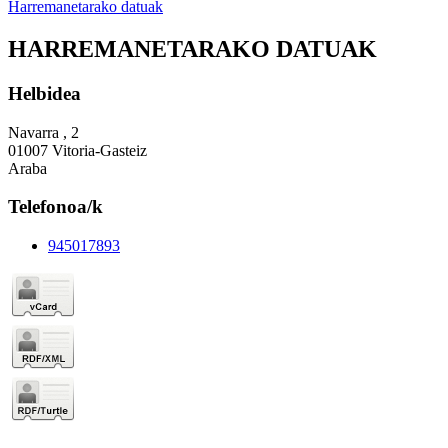
Harremanetarako datuak
HARREMANETARAKO DATUAK
Helbidea
Navarra , 2
01007 Vitoria-Gasteiz
Araba
Telefonoa/k
945017893