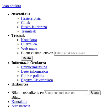
Joan edukira
euskadi.eus
Hasiera-orria
Gaiak
Eusko Jaurlaritza
Tramiteak
Tresnak
Kontaktua
Bilatzailea
Web-mapa
Bilatu euskadi.eus-en
Informazio Orokorra
Erabilerraztasuna
Lege-informazioa
Cookie politika
Egoitza Elektronikoa
Hizkuntza
Bilatu euskadi.eus-en
Bilatu
Kontaktua
Nire karpeta